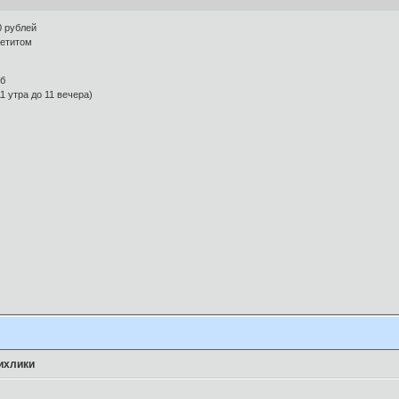
0 рублей
петитом
ыб
1 утра до 11 вечера)
ихлики