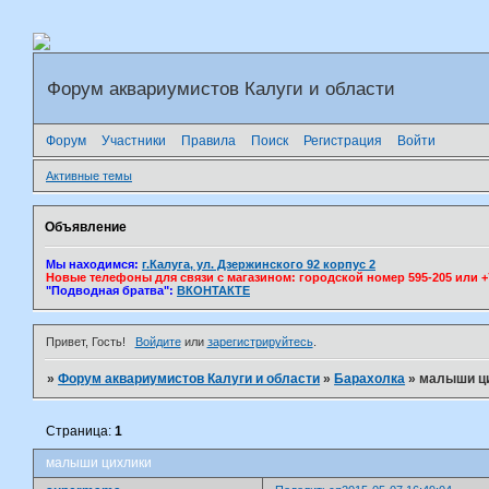
Форум аквариумистов Калуги и области
Форум
Участники
Правила
Поиск
Регистрация
Войти
Активные темы
Объявление
Мы находимся:
г.Калуга, ул. Дзержинского 92 корпус 2
Новые телефоны для связи с магазином: городской номер 595-205 или +7(
"Подводная братва":
ВКОНТАКТЕ
Привет, Гость!
Войдите
или
зарегистрируйтесь
.
»
Форум аквариумистов Калуги и области
»
Барахолка
»
малыши ц
Страница:
1
малыши цихлики