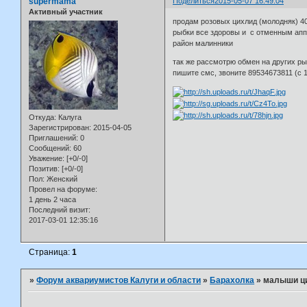
supermama
Поделиться
2015-05-07 16:49:04
Активный участник
продам розовых цихлид (молодняк) 4
рыбки все здоровы и с отменным ап
район малинники
так же рассмотрю обмен на других р
пишите смс, звоните 89534673811 (с 1
Откуда:
Калуга
Зарегистрирован
: 2015-04-05
Приглашений:
0
Сообщений:
60
Уважение:
[+0/-0]
Позитив:
[+0/-0]
Пол:
Женский
Провел на форуме:
1 день 2 часа
Последний визит:
2017-03-01 12:35:16
Страница:
1
»
Форум аквариумистов Калуги и области
»
Барахолка
»
малыши ц