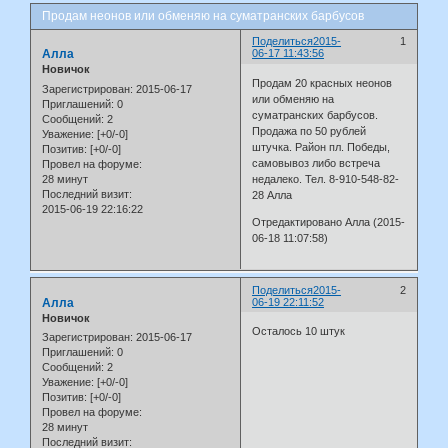
Продам неонов или обменяю на суматранских барбусов
Поделиться
2015-
1
Алла
06-17 11:43:56
Новичок
Продам 20 красных неонов
Зарегистрирован
: 2015-06-17
или обменяю на
Приглашений:
0
суматранских барбусов.
Сообщений:
2
Продажа по 50 рублей
Уважение:
[+0/-0]
штучка. Район пл. Победы,
Позитив:
[+0/-0]
самовывоз либо встреча
Провел на форуме:
28 минут
недалеко. Тел. 8-910-548-82-
Последний визит:
28 Алла
2015-06-19 22:16:22
Отредактировано Алла (2015-
06-18 11:07:58)
Поделиться
2015-
2
Алла
06-19 22:11:52
Новичок
Осталось 10 штук
Зарегистрирован
: 2015-06-17
Приглашений:
0
Сообщений:
2
Уважение:
[+0/-0]
Позитив:
[+0/-0]
Провел на форуме:
28 минут
Последний визит: