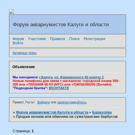
Форум аквариумистов Калуги и области
Форум
Участники
Правила
Поиск
Регистрация
Войти
Активные темы
Объявление
Мы находимся:
г.Калуга, ул. Дзержинского 92 корпус 2
Новые телефоны для связи с магазином: городской номер 595-
205 или +7(910)608-56-53 (МТС) или +7(903)6365205 (Билайн)
"Подводная братва":
ВКОНТАКТЕ
Привет, Гость!
Войдите
или
зарегистрируйтесь
.
»
Форум аквариумистов Калуги и области
»
Барахолка
»
Продам неонов или обменяю на суматранских барбусов
Страница:
1