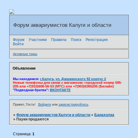
Форум аквариумистов Калуги и области
Форум
Участники
Правила
Поиск
Регистрация
Войти
Активные темы
Объявление
Мы находимся:
г.Калуга, ул. Дзержинского 92 корпус 2
Новые телефоны для связи с магазином: городской номер 595-
205 или +7(910)608-56-53 (МТС) или +7(903)6365205 (Билайн)
"Подводная братва":
ВКОНТАКТЕ
Привет, Гость!
Войдите
или
зарегистрируйтесь
.
»
Форум аквариумистов Калуги и области
»
Барахолка
»
Пауки продаются
Страница:
1