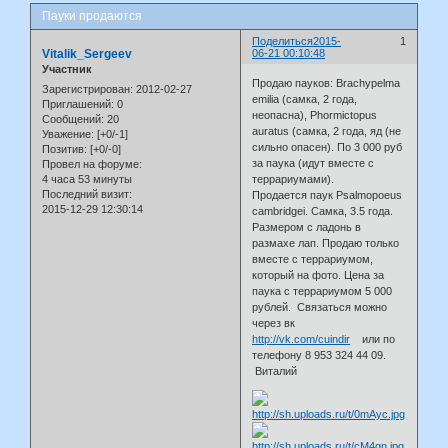
Пауки продаются
Поделиться
2015-
1
Vitalik_Sergeev
06-21 00:10:48
Участник
Продаю пауков: Brachypelma
Зарегистрирован
: 2012-02-27
emilia (самка, 2 года,
Приглашений:
0
неопасна), Phormictopus
Сообщений:
20
auratus (самка, 2 года, яд (не
Уважение:
[+0/-1]
сильно опасен). По 3 000 руб
Позитив:
[+0/-0]
за паука (идут вместе с
Провел на форуме:
4 часа 53 минуты
террариумами).
Последний визит:
Продается паук Psalmopoeus
2015-12-29 12:30:14
cambridgei. Самка, 3.5 года.
Размером с ладонь в
размахе лап. Продаю только
вместе с террариумом,
который на фото. Цена за
паука с террариумом 5 000
рублей. Связаться можно
через вк
http://vk.com/cuindir
или по
телефону 8 953 324 44 09.
Виталий