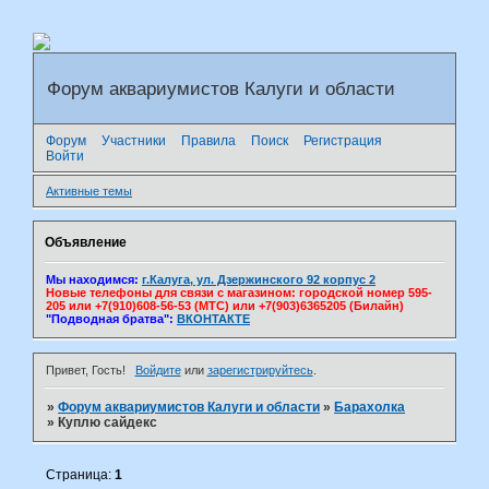
Форум аквариумистов Калуги и области
Форум
Участники
Правила
Поиск
Регистрация
Войти
Активные темы
Объявление
Мы находимся:
г.Калуга, ул. Дзержинского 92 корпус 2
Новые телефоны для связи с магазином: городской номер 595-
205 или +7(910)608-56-53 (МТС) или +7(903)6365205 (Билайн)
"Подводная братва":
ВКОНТАКТЕ
Привет, Гость!
Войдите
или
зарегистрируйтесь
.
»
Форум аквариумистов Калуги и области
»
Барахолка
»
Куплю сайдекс
Страница:
1