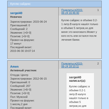
Куплю сайдекс
Поделиться
2015-
1
sergei40
06-24 16:46:40
Новичок
Куплю сайдекс в объёме 0.2-
Зарегистрирован
: 2015-06-24
1 литр.В калуге нашёл только
Приглашений:
0
в объёме 5 литров,но для
Сообщений:
2
меня это многовато.Может у
Уважение:
[+0/-0]
кого есть или остался после
Позитив:
[+0/-0]
лечения банки.
Провел на форуме:
17 минут
Последний визит:
2015-06-30 19:07:14
Поделиться
2015-
2
Amen
06-24 18:10:11
Активный участник
Откуда:
Центр
sergei40
Зарегистрирован
: 2012-06-15
написал(а):
Приглашений:
0
Сообщений:
207
Куплю сайдекс в
Уважение:
[+6/-0]
объёме 0.2-1
Позитив:
[+0/-0]
литр.В калуге
Пол:
Мужской
нашёл только в
Провел на форуме:
объёме 5
1 месяц 2 дня
литров,но для
Последний визит: