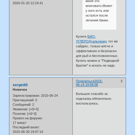
меня это
2020-01-20 12:24:41
многовато.Может
у кого есть или
остался после
лечения банки.
Купите
БИО-
УГЛЕРОД+альгицид
, тот же
сайдекс, только мягче и
эффективнее и безопасен
для рыб и беспозвоночных.
Купить можно в "Подводной
Братве" и искать не надо.
Поделиться
2015-
3
sergei40
06-24 19:58:08
Новичок
Большое спасибо за
Зарегистрирован
: 2015-06-24
подсказку.обязательно
Приглашений:
0
воспользуюсь.
Сообщений:
2
Уважение:
[+0/-0]
Позитив:
[+0/-0]
Провел на форуме:
17 минут
Последний визит:
2015-06-30 19:07:14