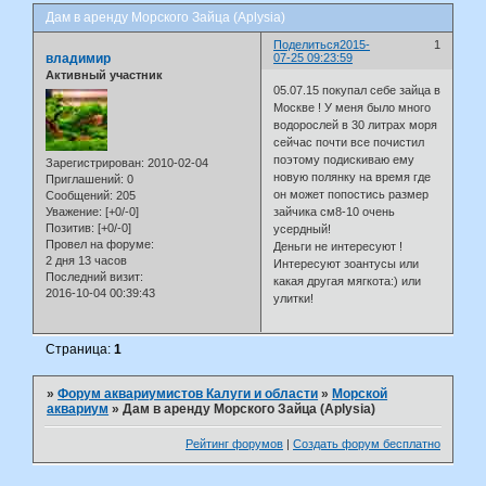
Дам в аренду Морского Зайца (Aplysia)
Поделиться
2015-
1
владимир
07-25 09:23:59
Активный участник
05.07.15 покупал себе зайца в
Москве ! У меня было много
водорослей в 30 литрах моря
сейчас почти все почистил
поэтому подискиваю ему
Зарегистрирован
: 2010-02-04
новую полянку на время где
Приглашений:
0
он может попостись размер
Сообщений:
205
Уважение:
[+0/-0]
зайчика см8-10 очень
Позитив:
[+0/-0]
усердный!
Провел на форуме:
Деньги не интересуют !
2 дня 13 часов
Интересуют зоантусы или
Последний визит:
какая другая мягкота:) или
2016-10-04 00:39:43
улитки!
Страница:
1
»
Форум аквариумистов Калуги и области
»
Морской
аквариум
»
Дам в аренду Морского Зайца (Aplysia)
Рейтинг форумов
|
Создать форум бесплатно