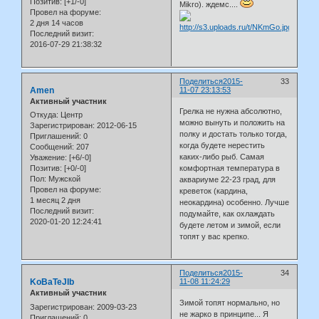
Позитив:
[+1/-0]
Mikro). ждемс....
Провел на форуме:
2 дня 14 часов
Последний визит:
2016-07-29 21:38:32
Поделиться
2015-
33
Amen
11-07 23:13:53
Активный участник
Грелка не нужна абсолютно,
Откуда:
Центр
можно вынуть и положить на
Зарегистрирован
: 2012-06-15
полку и достать только тогда,
Приглашений:
0
когда будете нерестить
Сообщений:
207
каких-либо рыб. Самая
Уважение:
[+6/-0]
комфортная температура в
Позитив:
[+0/-0]
Пол:
Мужской
аквариуме 22-23 град, для
Провел на форуме:
креветок (кардина,
1 месяц 2 дня
неокардина) особенно. Лучше
Последний визит:
подумайте, как охлаждать
2020-01-20 12:24:41
будете летом и зимой, если
топят у вас крепко.
Поделиться
2015-
34
KoBaTeJIb
11-08 11:24:29
Активный участник
Зимой топят нормально, но
Зарегистрирован
: 2009-03-23
не жарко в принципе... Я
Приглашений:
0