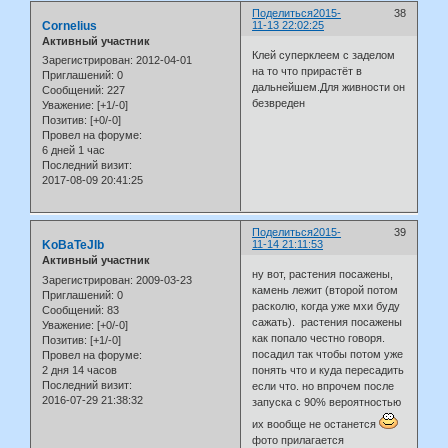
Поделиться
2015-
38
Cornelius
11-13 22:02:25
Активный участник
Клей суперклеем с заделом
Зарегистрирован
: 2012-04-01
на то что прирастёт в
Приглашений:
0
дальнейшем.Для живности он
Сообщений:
227
безвреден
Уважение:
[+1/-0]
Позитив:
[+0/-0]
Провел на форуме:
6 дней 1 час
Последний визит:
2017-08-09 20:41:25
Поделиться
2015-
39
KoBaTeJIb
11-14 21:11:53
Активный участник
ну вот, растения посажены,
Зарегистрирован
: 2009-03-23
камень лежит (второй потом
Приглашений:
0
расколю, когда уже мхи буду
Сообщений:
83
сажать). растения посажены
Уважение:
[+0/-0]
как попало честно говоря.
Позитив:
[+1/-0]
посадил так чтобы потом уже
Провел на форуме:
2 дня 14 часов
понять что и куда пересадить
Последний визит:
если что. но впрочем после
2016-07-29 21:38:32
запуска с 90% вероятностью
их вообще не останется
фото прилагается