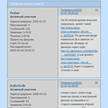
Мшарник, прошу совета
Поделиться
2015-
31
Рыбак
11-07 18:26:19
Активный участник
На 50 литров думаю внешник
Зарегистрирован
: 2011-01-27
нормально, может такой
Приглашений:
0
http://www.aqua-
Сообщений:
132
shop.ru/product_info.ph …
Уважение:
[+3/-0]
s_id/25618
.По деньгам вроде
Позитив:
[+0/-0]
нормально.Все зависит от
Провел на форуме:
4 дня 16 часов
финансов. Возврат из
Последний визит:
фильтра через пайп
2019-04-28 19:52:13
http://ru.aliexpress.com/item/Aquarium-
… eb201560_9
или флейту
http://www.aqua-
shop.ru/product_info.ph …
s_id/18711
будет создавать
течение в акве
Поделиться
2015-
32
KoBaTeJIb
11-07 21:26:47
Активный участник
уложил грунт, залил воду,
Зарегистрирован
: 2009-03-23
повесил грелку и внутренний
Приглашений:
0
фильтр оставшийся от
Сообщений:
83
старого аквариума (Aquael
Уважение:
[+0/-0]