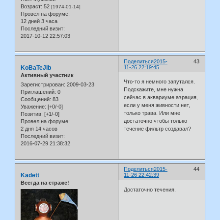
Возраст:
52
[1974-01-14]
Провел на форуме:
12 дней 3 часа
Последний визит:
2017-10-12 22:57:03
Поделиться
2015-
43
KoBaTeJIb
11-26 22:19:45
Активный участник
Что-то я немного запутался.
Зарегистрирован
: 2009-03-23
Подскажите, мне нужна
Приглашений:
0
сейчас в аквариуме аэрация,
Сообщений:
83
если у меня живности нет,
Уважение:
[+0/-0]
только трава. Или мне
Позитив:
[+1/-0]
достаточно чтобы только
Провел на форуме:
2 дня 14 часов
течение фильтр создавал?
Последний визит:
2016-07-29 21:38:32
Поделиться
2015-
44
Kadett
11-26 22:42:39
Всегда на страже!
Достаточно течения.