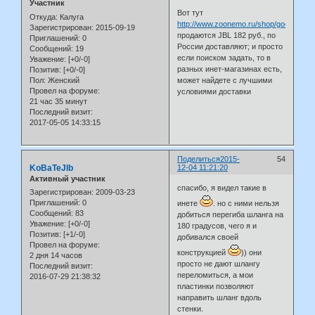
Участник
Вот тут
Откуда:
Калуга
http://www.zoonemo.ru/shop/goods/121
Зарегистрирован
: 2015-09-19
продаются JBL 182 руб., по
Приглашений:
0
России доставляют; и просто
Сообщений:
19
если поиском задать, то в
Уважение:
[+0/-0]
разных инет-магазинах есть,
Позитив:
[+0/-0]
Пол:
Женский
может найдете с лучшими
Провел на форуме:
условиями доставки
21 час 35 минут
Последний визит:
2017-05-05 14:33:15
Поделиться
2015-
54
KoBaTeJIb
12-04 11:21:20
Активный участник
спасибо, я видел такие в
Зарегистрирован
: 2009-03-23
Приглашений:
0
инете
. но с ними нельзя
Сообщений:
83
добиться перегиба шланга на
Уважение:
[+0/-0]
180 градусов, чего я и
Позитив:
[+1/-0]
добивался своей
Провел на форуме:
конструкцией
)) они
2 дня 14 часов
просто не дают шлангу
Последний визит:
переломиться, а мои
2016-07-29 21:38:32
пластинки позволяют
направить шланг вдоль
стенки.