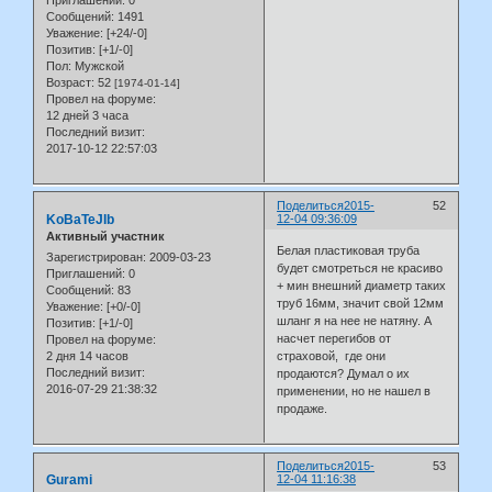
Сообщений:
1491
Уважение:
[+24/-0]
Позитив:
[+1/-0]
Пол:
Мужской
Возраст:
52
[1974-01-14]
Провел на форуме:
12 дней 3 часа
Последний визит:
2017-10-12 22:57:03
Поделиться
2015-
52
KoBaTeJIb
12-04 09:36:09
Активный участник
Белая пластиковая труба
Зарегистрирован
: 2009-03-23
будет смотреться не красиво
Приглашений:
0
+ мин внешний диаметр таких
Сообщений:
83
труб 16мм, значит свой 12мм
Уважение:
[+0/-0]
шланг я на нее не натяну. А
Позитив:
[+1/-0]
насчет перегибов от
Провел на форуме:
2 дня 14 часов
страховой, где они
Последний визит:
продаются? Думал о их
2016-07-29 21:38:32
применении, но не нашел в
продаже.
Поделиться
2015-
53
Gurami
12-04 11:16:38