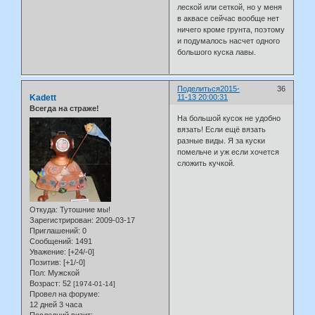
леской или сеткой, но у меня
в аквасе сейчас вообще нет
ничего кроме грунта, поэтому
и подумалось насчет одного
большого куска лавы.
Поделиться
2015-
36
Kadett
11-13 20:00:31
Всегда на страже!
На большой кусок не удобно
вязать! Если ещё вязать
разные виды. Я за куски
помельче и уж если хочется
сложить кучкой.
Откуда:
Тутошние мы!
Зарегистрирован
: 2009-03-17
Приглашений:
0
Сообщений:
1491
Уважение:
[+24/-0]
Позитив:
[+1/-0]
Пол:
Мужской
Возраст:
52
[1974-01-14]
Провел на форуме:
12 дней 3 часа
Последний визит: