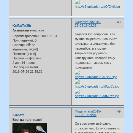
Поделиться
2015-
48
KoBaTeJIb
12-03 18:02:36
Активный участник
задался тут вопросом, как
Зарегистрирован
: 2009-03-23
лучше закрепить шланги от
Приглашений:
0
фильтра на аквариуме без
Сообщений:
83
перегибов. и в муках
Уважение:
[+0/-0]
творчества родилась
Позитив:
[+1/-0]
конструкция, которой хочу
Провел на форуме:
2 дня 14 часов
поделиться, авось кому
Последний визит:
пригодится.
2016-07-29 21:38:32
Поделиться
2015-
49
Kadett
12-03 19:59:01
Всегда на страже!
Со временем всё равно
сплющит его. Если ставить то