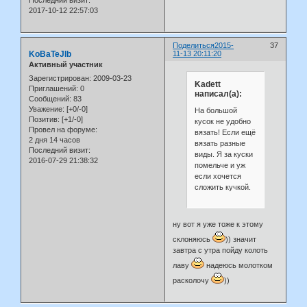
2017-10-12 22:57:03
Поделиться
2015-
37
KoBaTeJIb
11-13 20:11:20
Активный участник
Зарегистрирован
: 2009-03-23
Kadett
Приглашений:
0
написал(а):
Сообщений:
83
Уважение:
[+0/-0]
На большой
Позитив:
[+1/-0]
кусок не удобно
Провел на форуме:
вязать! Если ещё
2 дня 14 часов
вязать разные
Последний визит:
виды. Я за куски
2016-07-29 21:38:32
помельче и уж
если хочется
сложить кучкой.
ну вот я уже тоже к этому
склоняюсь
)) значит
завтра с утра пойду колоть
лаву
надеюсь молотком
расколочу
))