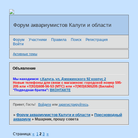
Форум аквариумистов Калуги и области
Форум
Участники
Правила
Поиск
Регистрация
Войти
Активные темы
Объявление
Мы находимся:
г.Калуга, ул. Дзержинского 92 корпус 2
Новые телефоны для связи с магазином: городской номер 595-
205 или +7(910)608-56-53 (МТС) или +7(903)6365205 (Билайн)
"Подводная братва":
ВКОНТАКТЕ
Привет, Гость!
Войдите
или
зарегистрируйтесь
.
»
Форум аквариумистов Калуги и области
»
Пресноводный
аквариум
»
Мшарник, прошу совета
Страница:
«
1
2
3
»