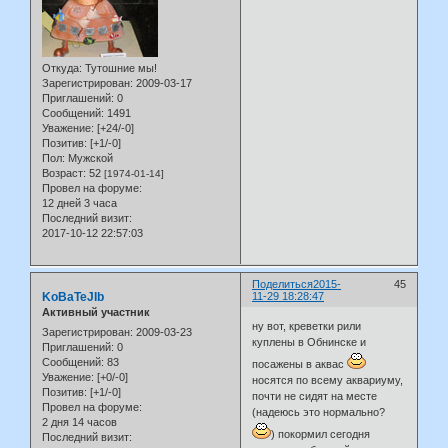
Откуда:
Тутошние мы!
Зарегистрирован
: 2009-03-17
Приглашений:
0
Сообщений:
1491
Уважение:
[+24/-0]
Позитив:
[+1/-0]
Пол:
Мужской
Возраст:
52
[1974-01-14]
Провел на форуме:
12 дней 3 часа
Последний визит:
2017-10-12 22:57:03
Поделиться
2015-
45
KoBaTeJIb
11-29 18:28:47
Активный участник
ну вот, креветки рили
Зарегистрирован
: 2009-03-23
куплены в Обнинске и
Приглашений:
0
Сообщений:
83
посажены в аквас
Уважение:
[+0/-0]
носятся по всему аквариуму,
Позитив:
[+1/-0]
почти не сидят на месте
Провел на форуме:
(надеюсь это нормально?
2 дня 14 часов
) покормил сегодня
Последний визит: