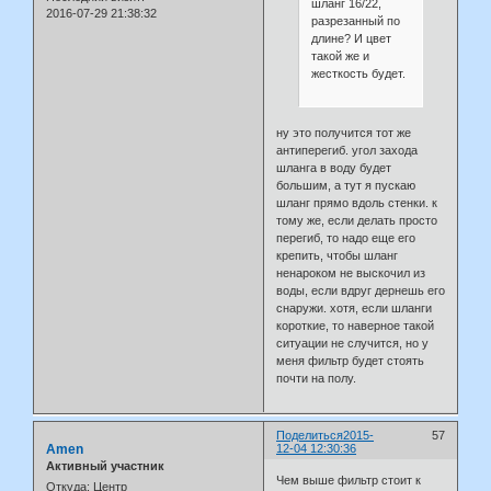
шланг 16/22,
2016-07-29 21:38:32
разрезанный по
длине? И цвет
такой же и
жесткость будет.
ну это получится тот же
антиперегиб. угол захода
шланга в воду будет
большим, а тут я пускаю
шланг прямо вдоль стенки. к
тому же, если делать просто
перегиб, то надо еще его
крепить, чтобы шланг
ненароком не выскочил из
воды, если вдруг дернешь его
снаружи. хотя, если шланги
короткие, то наверное такой
ситуации не случится, но у
меня фильтр будет стоять
почти на полу.
Поделиться
2015-
57
Amen
12-04 12:30:36
Активный участник
Чем выше фильтр стоит к
Откуда:
Центр