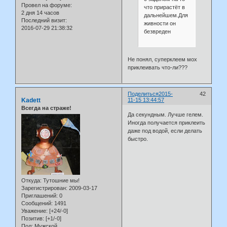
Провел на форуме:
что прирастёт в
2 дня 14 часов
дальнейшем.Для
Последний визит:
живности он
2016-07-29 21:38:32
безвреден
Не понял, суперклеем мох
приклеивать что-ли???
Поделиться
2015-
42
Kadett
11-15 13:44:57
Всегда на страже!
Да секундным. Лучше гелем.
Иногда получается приклеить
даже под водой, если делать
быстро.
Откуда:
Тутошние мы!
Зарегистрирован
: 2009-03-17
Приглашений:
0
Сообщений:
1491
Уважение:
[+24/-0]
Позитив:
[+1/-0]
Пол:
Мужской