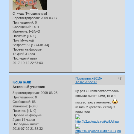
Откуда:
Тутошние мы!
Зарегистрирован
: 2009-03-17
Приглашений:
0
Сообщений:
1491
Уважение:
[+24/-0]
Позитив:
[+1/-0]
Пол:
Мужской
Возраст:
52
[1974-01-14]
Провел на форуме:
12 дней 3 часа
Последний визит:
2017-10-12 22:57:03
Поделиться
2015-
47
KoBaTeJIb
12-02 20:22:13
Активный участник
ну раз Gurami похвасталась
Зарегистрирован
: 2009-03-23
своими животными, то и я
Приглашений:
0
Сообщений:
83
похвастаюсь немножко
Уважение:
[+0/-0]
кстати 2 креветки сегодня
Позитив:
[+1/-0]
полиняли.
Провел на форуме:
2 дня 14 часов
Последний визит:
2016-07-29 21:38:32