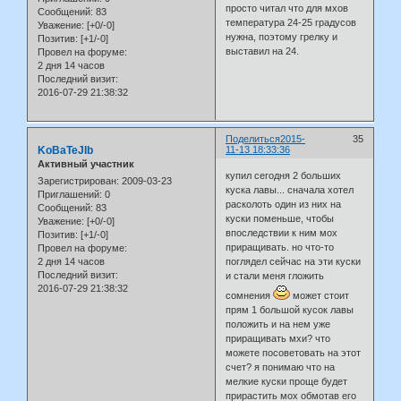
просто читал что для мхов
Сообщений:
83
температура 24-25 градусов
Уважение:
[+0/-0]
нужна, поэтому грелку и
Позитив:
[+1/-0]
выставил на 24.
Провел на форуме:
2 дня 14 часов
Последний визит:
2016-07-29 21:38:32
Поделиться
2015-
35
KoBaTeJIb
11-13 18:33:36
Активный участник
купил сегодня 2 больших
Зарегистрирован
: 2009-03-23
куска лавы... сначала хотел
Приглашений:
0
расколоть один из них на
Сообщений:
83
куски поменьше, чтобы
Уважение:
[+0/-0]
впоследствии к ним мох
Позитив:
[+1/-0]
приращивать. но что-то
Провел на форуме:
2 дня 14 часов
поглядел сейчас на эти куски
Последний визит:
и стали меня гложить
2016-07-29 21:38:32
сомнения
может стоит
прям 1 большой кусок лавы
положить и на нем уже
приращивать мхи? что
можете посоветовать на этот
счет? я понимаю что на
мелкие куски проще будет
прирастить мох обмотав его