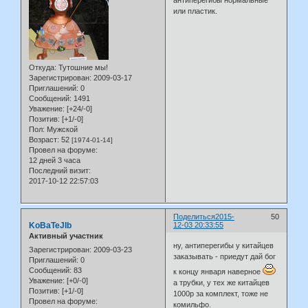
антиперегибы нормальные
или пластик.
Откуда:
Тутошние мы!
Зарегистрирован
: 2009-03-17
Приглашений:
0
Сообщений:
1491
Уважение:
[+24/-0]
Позитив:
[+1/-0]
Пол:
Мужской
Возраст:
52
[1974-01-14]
Провел на форуме:
12 дней 3 часа
Последний визит:
2017-10-12 22:57:03
Поделиться
2015-
50
KoBaTeJIb
12-03 20:33:55
Активный участник
ну, антиперегибы у китайцев
Зарегистрирован
: 2009-03-23
заказывать - приедут дай бог
Приглашений:
0
Сообщений:
83
к концу января наверное
Уважение:
[+0/-0]
а трубки, у тех же китайцев
Позитив:
[+1/-0]
1000р за комплект, тоже не
Провел на форуме:
комильфо.