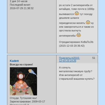
2 дня 14 часов
Последний визит:
ps кстати 2 антиперегиба от
2016-07-29 21:38:32
китайцев, тоже почти в 1000р
выливаются
тут походу
дешевле шланги
периодически менять
ну
или заморочиться и также из
оргстекла выгнуть
антиперегибы
Отредактировано KoBaTeJIb
(2015-12-03 20:36:42)
Поделиться
2015-
51
Kadett
12-03 23:14:25
Всегда на страже!
А согнуть
металопластиковую трубу?
Или антиперегиб от
стиральной машинки купить?
Откуда:
Тутошние мы!
Зарегистрирован
: 2009-03-17
Приглашений:
0