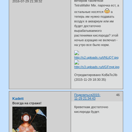
вечером таблеткой
2016-07-29 21:38:32
TetraWafer Mix. парочка ест, а
остальные носятся
а
теперь им нужно подавать
воздух в аквариум или им
будет достаточно
вырабатываемого
растениями кислорода? этой
ночью аэрацию не включал -
на утро все было норм.
Отредактировано KoBaTeJIb
(2015-11-29 18:30:35)
Поделиться
2015-
46
Kadett
11-29 21:34:43
Всегда на страже!
Креветкам достаточно
кислорода будет.