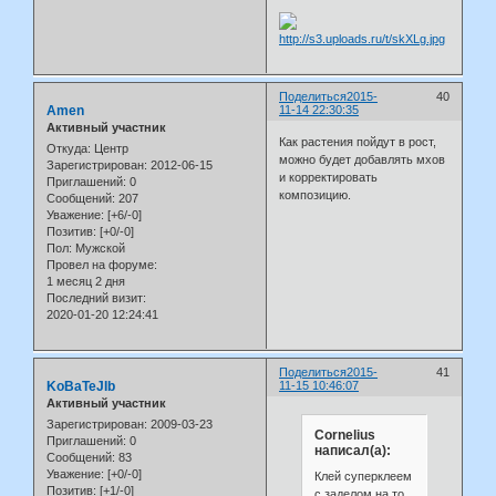
Поделиться
2015-
40
Amen
11-14 22:30:35
Активный участник
Как растения пойдут в рост,
Откуда:
Центр
можно будет добавлять мхов
Зарегистрирован
: 2012-06-15
и корректировать
Приглашений:
0
композицию.
Сообщений:
207
Уважение:
[+6/-0]
Позитив:
[+0/-0]
Пол:
Мужской
Провел на форуме:
1 месяц 2 дня
Последний визит:
2020-01-20 12:24:41
Поделиться
2015-
41
KoBaTeJIb
11-15 10:46:07
Активный участник
Зарегистрирован
: 2009-03-23
Cornelius
Приглашений:
0
написал(а):
Сообщений:
83
Уважение:
[+0/-0]
Клей суперклеем
Позитив:
[+1/-0]
с заделом на то