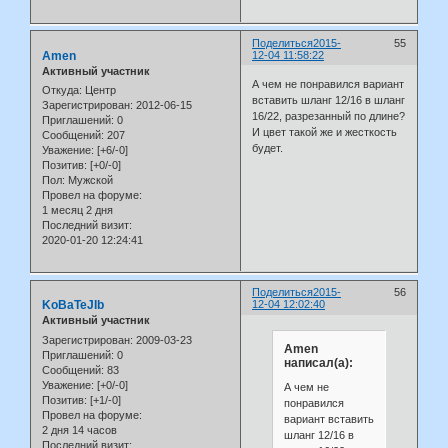
Поделиться
2015-
55
Amen
12-04 11:58:22
Активный участник
А чем не понравился вариант
Откуда:
Центр
вставить шланг 12/16 в шланг
Зарегистрирован
: 2012-06-15
16/22, разрезанный по длине?
Приглашений:
0
И цвет такой же и жесткость
Сообщений:
207
будет.
Уважение:
[+6/-0]
Позитив:
[+0/-0]
Пол:
Мужской
Провел на форуме:
1 месяц 2 дня
Последний визит:
2020-01-20 12:24:41
Поделиться
2015-
56
KoBaTeJIb
12-04 12:02:40
Активный участник
Зарегистрирован
: 2009-03-23
Amen
Приглашений:
0
написал(а):
Сообщений:
83
Уважение:
[+0/-0]
А чем не
Позитив:
[+1/-0]
понравился
Провел на форуме:
вариант вставить
2 дня 14 часов
шланг 12/16 в
Последний визит: