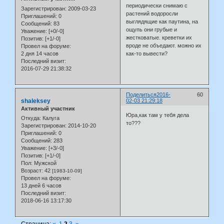
периодически снимаю с
Зарегистрирован
: 2009-03-23
растений водоросли
Приглашений:
0
выглядящие как паутина, на
Сообщений:
83
ощупь они грубые и
Уважение:
[+0/-0]
жестковатые. креветки их
Позитив:
[+1/-0]
вроде не объедают. можно их
Провел на форуме:
2 дня 14 часов
как-то вывести?
Последний визит:
2016-07-29 21:38:32
Поделиться
2016-
60
shaleksey
02-03 21:29:18
Активный участник
Юра,как там у тебя дела
Откуда:
Калуга
то???
Зарегистрирован
: 2014-10-20
Приглашений:
0
Сообщений:
283
Уважение:
[+3/-0]
Позитив:
[+1/-0]
Пол:
Мужской
Возраст:
42
[1983-10-09]
Провел на форуме:
13 дней 6 часов
Последний визит:
2018-06-16 13:17:30
Страница:
«
1
2
3
»