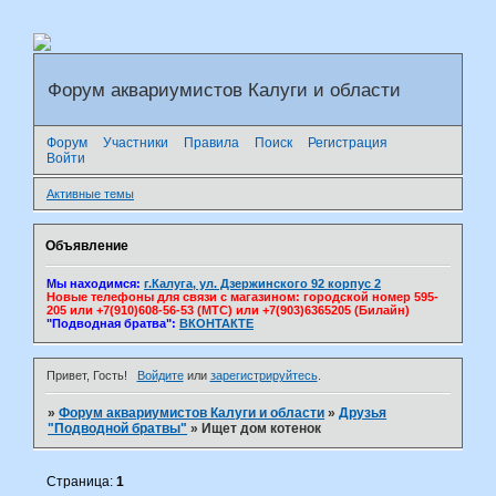
Форум аквариумистов Калуги и области
Форум
Участники
Правила
Поиск
Регистрация
Войти
Активные темы
Объявление
Мы находимся:
г.Калуга, ул. Дзержинского 92 корпус 2
Новые телефоны для связи с магазином: городской номер 595-
205 или +7(910)608-56-53 (МТС) или +7(903)6365205 (Билайн)
"Подводная братва":
ВКОНТАКТЕ
Привет, Гость!
Войдите
или
зарегистрируйтесь
.
»
Форум аквариумистов Калуги и области
»
Друзья
"Подводной братвы"
»
Ищет дом котенок
Страница:
1