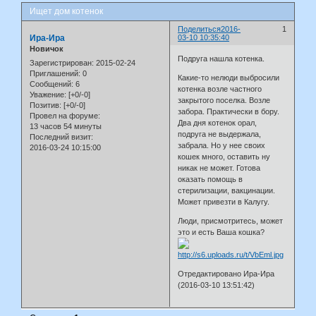
Ищет дом котенок
Поделиться
2016-
1
Ира-Ира
03-10 10:35:40
Новичок
Подруга нашла котенка.
Зарегистрирован
: 2015-02-24
Приглашений:
0
Какие-то нелюди выбросили
Сообщений:
6
котенка возле частного
Уважение:
[+0/-0]
закрытого поселка. Возле
Позитив:
[+0/-0]
забора. Практически в бору.
Провел на форуме:
Два дня котенок орал,
13 часов 54 минуты
подруга не выдержала,
Последний визит:
забрала. Но у нее своих
2016-03-24 10:15:00
кошек много, оставить ну
никак не может. Готова
оказать помощь в
стерилизации, вакцинации.
Может привезти в Калугу.
Люди, присмотритесь, может
это и есть Ваша кошка?
Отредактировано Ира-Ира
(2016-03-10 13:51:42)