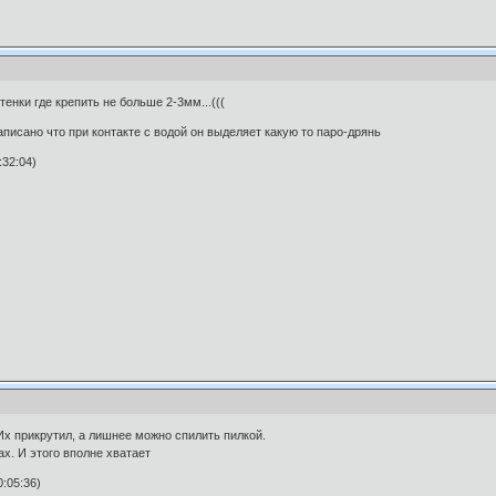
енки где крепить не больше 2-3мм...(((
аписано что при контакте с водой он выделяет какую то паро-дрянь
:32:04)
х прикрутил, а лишнее можно спилить пилкой.
х. И этого вполне хватает
:05:36)