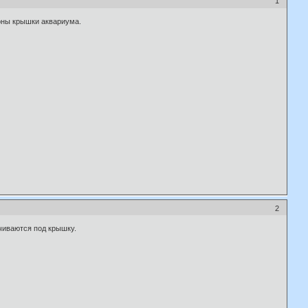
1
роны крышки аквариума.
2
чиваются под крышку.