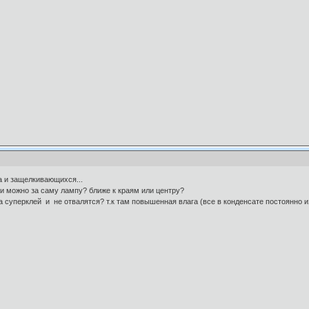
а и защелкивающихся...
ли можно за саму лампу? ближе к краям или центру?
 суперклей и не отвалятся? т.к там повышенная влага (все в конденсате постоянно из 