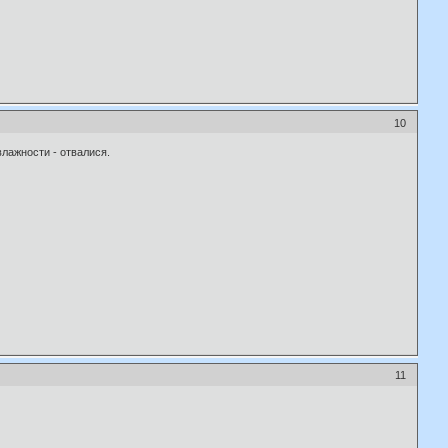
10
влажности - отвалися.
11