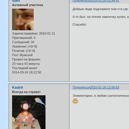
sdes
Поделиться
2010-01-26 01:48:41
Активный участник
Добрые люди подскажите пож-ста где 
А то был на птичке лампочку купил, а
Спасибо!
Зарегистрирован
: 2010-01-11
Приглашений:
0
Сообщений:
34
Уважение:
[+0/-0]
Позитив:
[+2/-0]
Пол:
Мужской
Провел на форуме:
23 часа 43 минуты
Последний визит:
2014-03-24 18:12:50
Kadett
Поделиться
2010-01-26 12:06:53
Всегда на страже!
Элементарно, в любом сантехническо