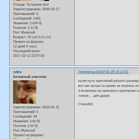
Откуда:
Тутошние мы!
Зарегистрирован
: 2009-03-17
Приглашений:
0
Сообщений:
1491
Уважение:
[+24/-0]
Позитив:
[+1/-0]
Пол:
Мужской
Возраст:
52
[1974-01-14]
Провел на форуме:
12 дней 3 часа
Последний визит:
2017-10-12 22:57:03
sdes
Поделиться
2010-01-28 15:13:31
Активный участник
купил кучу креплений разного размер
вот как лучше по краям за патроны и
и возможно ли приклеить крепления на
тонкие.... для дырок
Спасибо)
Зарегистрирован
: 2010-01-11
Приглашений:
0
Сообщений:
34
Уважение:
[+0/-0]
Позитив:
[+2/-0]
Пол:
Мужской
Провел на форуме: