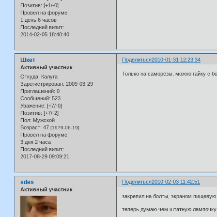
Позитив:
[+1/-0]
Провел на форуме:
1 день 6 часов
Последний визит:
2014-02-05 18:40:40
Шкет
Поделиться
2010-01-31 12:23:34
Активный участник
Только на саморезы, можно гайку с бо
Откуда:
Калуга
Зарегистрирован
: 2009-03-29
Приглашений:
0
Сообщений:
523
Уважение:
[+7/-0]
Позитив:
[+7/-2]
Пол:
Мужской
Возраст:
47
[1979-06-19]
Провел на форуме:
3 дня 2 часа
Последний визит:
2017-08-29 09:09:21
sdes
Поделиться
2010-02-03 11:42:51
Активный участник
закрепил на болты, экраном пищевую ф
теперь думаю чем штатную лампочку г