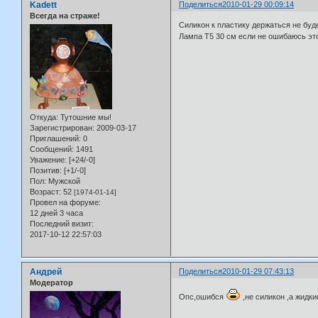
Kadett
Поделиться
2010-01-29 00:09:14
Всегда на страже!
Силикон к пластику держаться не буд
Лампа Т5 30 см если не ошибаюсь это
Откуда:
Тутошние мы!
Зарегистрирован
: 2009-03-17
Приглашений:
0
Сообщений:
1491
Уважение:
[+24/-0]
Позитив:
[+1/-0]
Пол:
Мужской
Возраст:
52
[1974-01-14]
Провел на форуме:
12 дней 3 часа
Последний визит:
2017-10-12 22:57:03
Андрей
Поделиться
2010-01-29 07:43:13
Модератор
Опс,ошибся
,не силикон ,а жидки