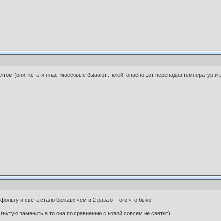
лтом (они, кстати пластмассовые бывают....клей, опасно...от перепадов температур и 
ольгу и света стало больше чем в 2 раза от того что было,
нутую заменить а то она по сравнению с новой совсем не светит)