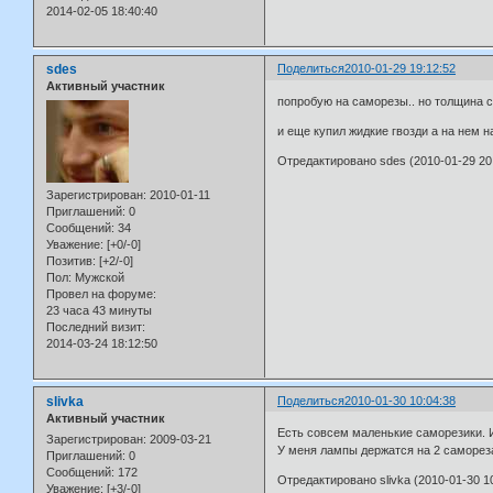
2014-02-05 18:40:40
sdes
Поделиться
2010-01-29 19:12:52
Активный участник
попробую на саморезы.. но толщина ст
и еще купил жидкие гвозди а на нем н
Отредактировано sdes (2010-01-29 20
Зарегистрирован
: 2010-01-11
Приглашений:
0
Сообщений:
34
Уважение:
[+0/-0]
Позитив:
[+2/-0]
Пол:
Мужской
Провел на форуме:
23 часа 43 минуты
Последний визит:
2014-03-24 18:12:50
slivka
Поделиться
2010-01-30 10:04:38
Активный участник
Есть совсем маленькие саморезики. И
Зарегистрирован
: 2009-03-21
У меня лампы держатся на 2 самореза
Приглашений:
0
Сообщений:
172
Отредактировано slivka (2010-01-30 10
Уважение:
[+3/-0]