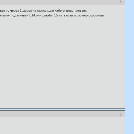
5
жен то через 2 дырки на стяжки для кабеля пластиковые.
егайку под миньён Е14 они хотябы 15 ватт есть и размер скромный.
6