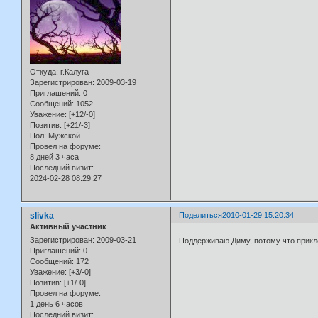
Откуда:
г.Калуга
Зарегистрирован
: 2009-03-19
Приглашений:
0
Сообщений:
1052
Уважение:
[+12/-0]
Позитив:
[+21/-3]
Пол:
Мужской
Провел на форуме:
8 дней 3 часа
Последний визит:
2024-02-28 08:29:27
slivka
Поделиться
2010-01-29 15:20:34
Активный участник
Зарегистрирован
: 2009-03-21
Поддерживаю Диму, потому что прик
Приглашений:
0
Сообщений:
172
Уважение:
[+3/-0]
Позитив:
[+1/-0]
Провел на форуме:
1 день 6 часов
Последний визит: