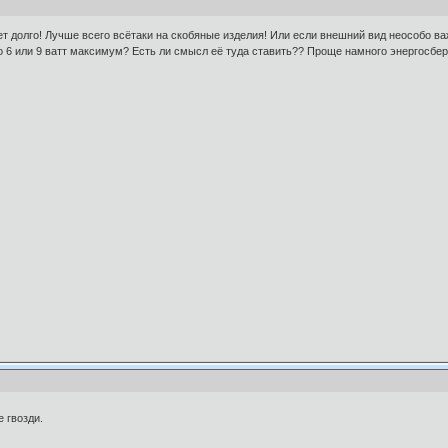
ет долго! Лучше всего всётаки на скобяные изделия! Или если внешний вид неособо ва
 6 или 9 ватт максимум? Есть ли смысл её туда ставить?? Проще намного энергосбер
е гвозди.