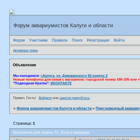
Форум аквариумистов Калуги и области
Форум
Участники
Правила
Поиск
Регистрация
Войти
Активные темы
Объявление
Мы находимся:
г.Калуга, ул. Дзержинского 92 корпус 2
Новые телефоны для связи с магазином: городской номер 595-205 или +7(
"Подводная братва":
ВКОНТАКТЕ
Привет, Гость!
Войдите
или
зарегистрируйтесь
.
»
Форум аквариумистов Калуги и области
»
Пресноводный аквари
Страница:
1
Крепления для лампы Т5, 30см в аквариум