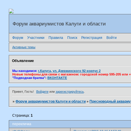
Форум аквариумистов Калуги и области
Форум
Участники
Правила
Поиск
Регистрация
Войти
Активные темы
Объявление
Мы находимся:
г.Калуга, ул. Дзержинского 92 корпус 2
Новые телефоны для связи с магазином: городской номер 595-205 или +7(
"Подводная братва":
ВКОНТАКТЕ
Привет, Гость!
Войдите
или
зарегистрируйтесь
.
»
Форум аквариумистов Калуги и области
»
Пресноводный аквари
Страница:
1
перекличка