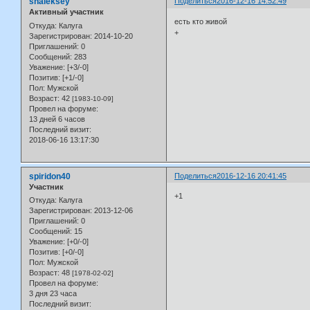
shaleksey
Поделиться
2016-12-16 14:52:49
Активный участник
есть кто живой
Откуда:
Калуга
+
Зарегистрирован
: 2014-10-20
Приглашений:
0
Сообщений:
283
Уважение:
[+3/-0]
Позитив:
[+1/-0]
Пол:
Мужской
Возраст:
42
[1983-10-09]
Провел на форуме:
13 дней 6 часов
Последний визит:
2018-06-16 13:17:30
spiridon40
Поделиться
2016-12-16 20:41:45
Участник
+1
Откуда:
Калуга
Зарегистрирован
: 2013-12-06
Приглашений:
0
Сообщений:
15
Уважение:
[+0/-0]
Позитив:
[+0/-0]
Пол:
Мужской
Возраст:
48
[1978-02-02]
Провел на форуме:
3 дня 23 часа
Последний визит: