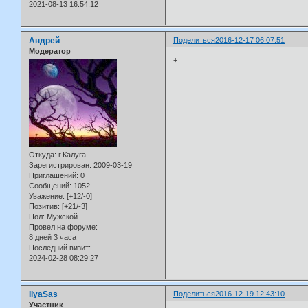
2021-08-13 16:54:12
Андрей
Поделиться
2016-12-17 06:07:51
Модератор
+
Откуда:
г.Калуга
Зарегистрирован
: 2009-03-19
Приглашений:
0
Сообщений:
1052
Уважение:
[+12/-0]
Позитив:
[+21/-3]
Пол:
Мужской
Провел на форуме:
8 дней 3 часа
Последний визит:
2024-02-28 08:29:27
IlyaSas
Поделиться
2016-12-19 12:43:10
Участник