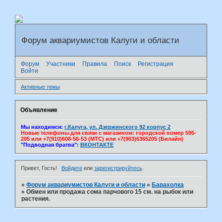
Форум аквариумистов Калуги и области
Форум
Участники
Правила
Поиск
Регистрация
Войти
Активные темы
Объявление
Мы находимся:
г.Калуга, ул. Дзержинского 92 корпус 2
Новые телефоны для связи с магазином: городской номер 595-
205 или +7(910)608-56-53 (МТС) или +7(903)6365205 (Билайн)
"Подводная братва":
ВКОНТАКТЕ
Привет, Гость!
Войдите
или
зарегистрируйтесь
.
»
Форум аквариумистов Калуги и области
»
Барахолка
»
Обмен или продажа сома парчового 15 см. на рыбок или
растения.