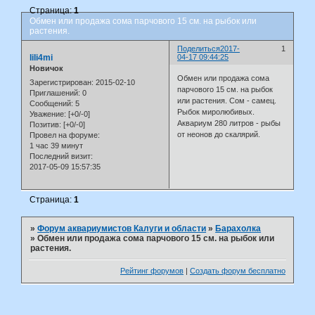
Страница:
1
Обмен или продажа сома парчового 15 см. на рыбок или
растения.
Поделиться
2017-
1
lili4mi
04-17 09:44:25
Новичок
Обмен или продажа сома
Зарегистрирован
: 2015-02-10
парчового 15 см. на рыбок
Приглашений:
0
или растения. Сом - самец.
Сообщений:
5
Рыбок миролюбивых.
Уважение:
[+0/-0]
Аквариум 280 литров - рыбы
Позитив:
[+0/-0]
от неонов до скалярий.
Провел на форуме:
1 час 39 минут
Последний визит:
2017-05-09 15:57:35
Страница:
1
»
Форум аквариумистов Калуги и области
»
Барахолка
»
Обмен или продажа сома парчового 15 см. на рыбок или
растения.
Рейтинг форумов
|
Создать форум бесплатно