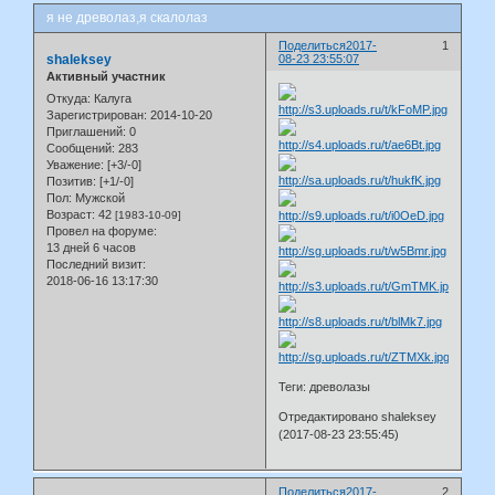
я не древолаз,я скалолаз
Поделиться
2017-
1
shaleksey
08-23 23:55:07
Активный участник
Откуда:
Калуга
Зарегистрирован
: 2014-10-20
Приглашений:
0
Сообщений:
283
Уважение:
[+3/-0]
Позитив:
[+1/-0]
Пол:
Мужской
Возраст:
42
[1983-10-09]
Провел на форуме:
13 дней 6 часов
Последний визит:
2018-06-16 13:17:30
Теги: древолазы
Отредактировано shaleksey
(2017-08-23 23:55:45)
Поделиться
2017-
2