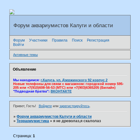
Форум аквариумистов Калуги и области
Форум
Участники
Правила
Поиск
Регистрация
Войти
Активные темы
Объявление
Мы находимся:
г.Калуга, ул. Дзержинского 92 корпус 2
Новые телефоны для связи с магазином: городской номер 595-
205 или +7(910)608-56-53 (МТС) или +7(903)6365205 (Билайн)
"Подводная братва":
ВКОНТАКТЕ
Привет, Гость!
Войдите
или
зарегистрируйтесь
.
»
Форум аквариумистов Калуги и области
»
Террариумистика
»
я не древолаз,я скалолаз
Страница:
1