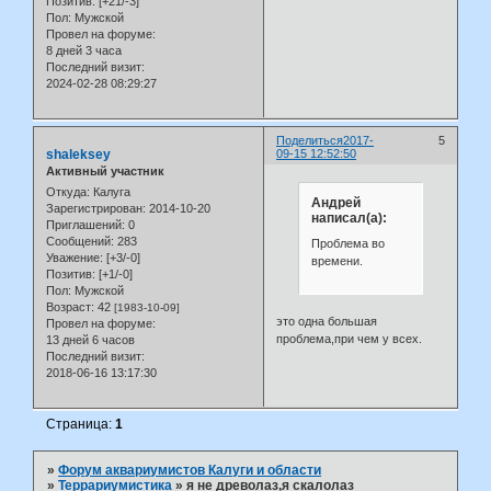
Позитив:
[+21/-3]
Пол:
Мужской
Провел на форуме:
8 дней 3 часа
Последний визит:
2024-02-28 08:29:27
Поделиться
2017-
5
shaleksey
09-15 12:52:50
Активный участник
Откуда:
Калуга
Андрей
Зарегистрирован
: 2014-10-20
написал(а):
Приглашений:
0
Сообщений:
283
Проблема во
Уважение:
[+3/-0]
времени.
Позитив:
[+1/-0]
Пол:
Мужской
Возраст:
42
[1983-10-09]
это одна большая
Провел на форуме:
проблема,при чем у всех.
13 дней 6 часов
Последний визит:
2018-06-16 13:17:30
Страница:
1
»
Форум аквариумистов Калуги и области
»
Террариумистика
»
я не древолаз,я скалолаз