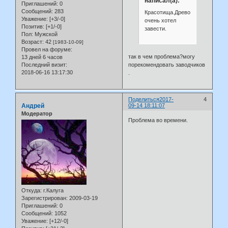
написал(а):
Приглашений:
0
Сообщений:
283
Красотища.Древолазов
Уважение:
[+3/-0]
очень хотел
Позитив:
[+1/-0]
завести.
Пол:
Мужской
Возраст:
42
[1983-10-09]
Провел на форуме:
так в чем проблема?могу
13 дней 6 часов
порекомендовать заводчиков
Последний визит:
2018-06-16 13:17:30
.
Поделиться
2017-
4
Андрей
09-14 18:11:07
Модератор
Проблема во времени.
Откуда:
г.Калуга
Зарегистрирован
: 2009-03-19
Приглашений:
0
Сообщений:
1052
Уважение:
[+12/-0]