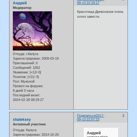
Андрей
09-13 22:18:17
Модератор
Красотища.Древолазов очень
хотел завести.
Откуда:
г.Калуга
Зарегистрирован
: 2009-03-19
Приглашений:
0
Сообщений:
1052
Уважение:
[+12/-0]
Позитив:
[+21/-3]
Пол:
Мужской
Провел на форуме:
8 дней 3 часа
Последний визит:
2024-02-28 08:29:27
Поделиться
2017-
3
shaleksey
09-13 22:57:23
Активный участник
Откуда:
Калуга
Андрей
Зарегистрирован
: 2014-10-20