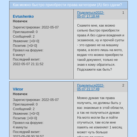
Как можно быстро приобрести права категории (А) без сдачи?
Поделиться
2022-
1
Evtushenko
05-07 17:18:44
Новичок
Скажите мне, как можно
Зарегистрирован
: 2022-05-07
сильно быстро приобрести
Приглашений:
0
права А без сдачи вождения и
Сообщений:
2
экзаменов, ну и прочей суеты
Уважение:
[+0/-0]
- это однако не на машину
Позитив:
[+0/-0]
права, а всего лишь на мото,
Провел на форуме:
6 минут
ведаю что можно приобрести
Последний визит:
такой документ, только не
2022-05-07 21:11:52
знаю к кому обратиться.
Подскажите как быть?
Поделиться
2022-
2
Viktor
05-07 21:17:49
Новичок
Можно думаю так права
Зарегистрирован
: 2022-05-07
получить, но должны быть у
Приглашений:
0
вас знакомые в этой области,
Сообщений:
2
а так не получиться думаю
Уважение:
[+0/-0]
На мото могли бы и пойти
Позитив:
[+0/-0]
отучиться, там если мне
Провел на форуме:
4 минуты
память не изменяет 1 месяц
Последний визит:
может чуть больше
2022-05-08 00:26:57