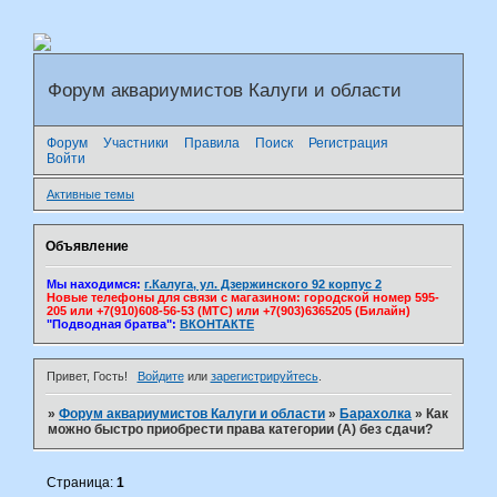
Форум аквариумистов Калуги и области
Форум
Участники
Правила
Поиск
Регистрация
Войти
Активные темы
Объявление
Мы находимся:
г.Калуга, ул. Дзержинского 92 корпус 2
Новые телефоны для связи с магазином: городской номер 595-
205 или +7(910)608-56-53 (МТС) или +7(903)6365205 (Билайн)
"Подводная братва":
ВКОНТАКТЕ
Привет, Гость!
Войдите
или
зарегистрируйтесь
.
»
Форум аквариумистов Калуги и области
»
Барахолка
»
Как
можно быстро приобрести права категории (А) без сдачи?
Страница:
1