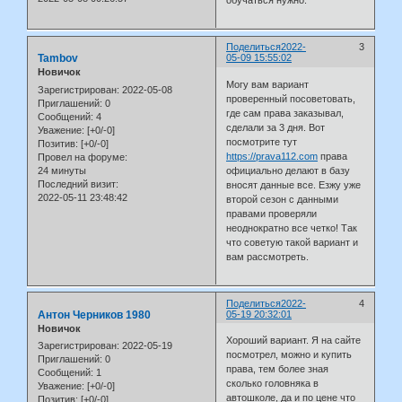
обучаться нужно.
Поделиться
2022-
3
Tambov
05-09 15:55:02
Новичок
Могу вам вариант
Зарегистрирован
: 2022-05-08
проверенный посоветовать,
Приглашений:
0
где сам права заказывал,
Сообщений:
4
сделали за 3 дня. Вот
Уважение:
[+0/-0]
посмотрите тут
Позитив:
[+0/-0]
https://prava112.com
права
Провел на форуме:
24 минуты
официально делают в базу
Последний визит:
вносят данные все. Езжу уже
2022-05-11 23:48:42
второй сезон с данными
правами проверяли
неоднократно все четко! Так
что советую такой вариант и
вам рассмотреть.
Поделиться
2022-
4
Антон Черников 1980
05-19 20:32:01
Новичок
Хороший вариант. Я на сайте
Зарегистрирован
: 2022-05-19
посмотрел, можно и купить
Приглашений:
0
права, тем более зная
Сообщений:
1
сколько головняка в
Уважение:
[+0/-0]
автошколе, да и по цене что
Позитив:
[+0/-0]