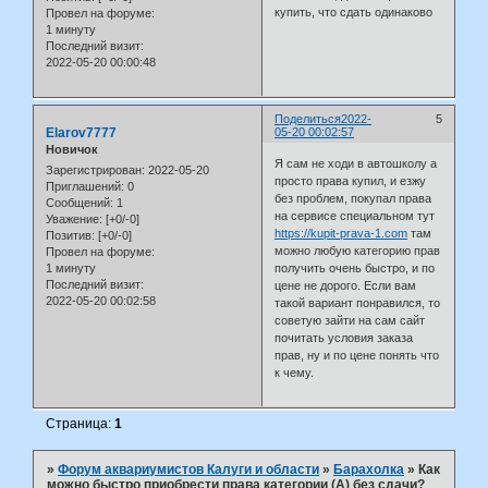
купить, что сдать одинаково
Провел на форуме:
1 минуту
Последний визит:
2022-05-20 00:00:48
Поделиться
2022-
5
Elarov7777
05-20 00:02:57
Новичок
Я сам не ходи в автошколу а
Зарегистрирован
: 2022-05-20
просто права купил, и езжу
Приглашений:
0
без проблем, покупал права
Сообщений:
1
на сервисе специальном тут
Уважение:
[+0/-0]
https://kupit-prava-1.com
там
Позитив:
[+0/-0]
можно любую категорию прав
Провел на форуме:
1 минуту
получить очень быстро, и по
Последний визит:
цене не дорого. Если вам
2022-05-20 00:02:58
такой вариант понравился, то
советую зайти на сам сайт
почитать условия заказа
прав, ну и по цене понять что
к чему.
Страница:
1
»
Форум аквариумистов Калуги и области
»
Барахолка
»
Как
можно быстро приобрести права категории (А) без сдачи?