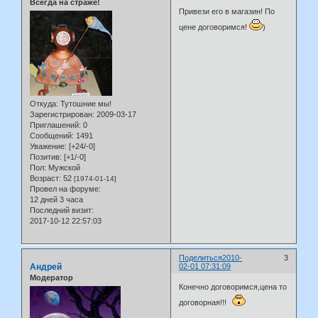
Всегда на страже!
Привези его в магазин! По
цене договоримся!
)
Откуда:
Тутошние мы!
Зарегистрирован
: 2009-03-17
Приглашений:
0
Сообщений:
1491
Уважение:
[+24/-0]
Позитив:
[+1/-0]
Пол:
Мужской
Возраст:
52
[1974-01-14]
Провел на форуме:
12 дней 3 часа
Последний визит:
2017-10-12 22:57:03
Поделиться
2010-
3
Андрей
02-01 07:31:09
Модератор
Конечно договоримся,цена то
договорная!!!