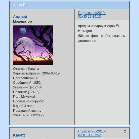
Aqua EL
Поделиться
2010-
1
Андрей
01-30 15:14:13
Модератор
продам аквариум Aqua El
Hexagon
60l,свет,фильтр,обогреватель.цена
договорная.
Откуда:
г.Калуга
Зарегистрирован
: 2009-03-19
Приглашений:
0
Сообщений:
1052
Уважение:
[+12/-0]
Позитив:
[+21/-3]
Пол:
Мужской
Провел на форуме:
8 дней 3 часа
Последний визит:
2024-02-28 08:29:27
Поделиться
2010-
2
Kadett
02-01 00:37:52