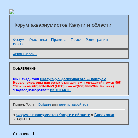
Форум аквариумистов Калуги и области
Форум
Участники
Правила
Поиск
Регистрация
Войти
Активные темы
Объявление
Мы находимся:
г.Калуга, ул. Дзержинского 92 корпус 2
Новые телефоны для связи с магазином: городской номер 595-
205 или +7(910)608-56-53 (МТС) или +7(903)6365205 (Билайн)
"Подводная братва":
ВКОНТАКТЕ
Привет, Гость!
Войдите
или
зарегистрируйтесь
.
»
Форум аквариумистов Калуги и области
»
Барахолка
»
Aqua EL
Страница:
1