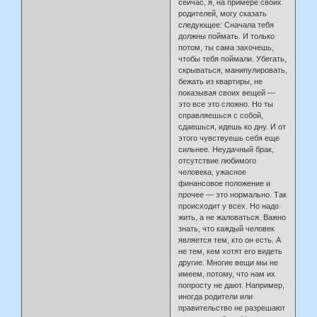
сейчас, я, на примере своих
родителей, могу сказать
следующее: Сначала тебя
должны поймать. И только
потом, ты сама захочешь,
чтобы тебя поймали. Убегать,
скрываться, манипулировать,
бежать из квартиры, не
показывая своих вещей —
это все это сложно. Но ты
справляешься с собой,
сдаешься, идешь ко дну. И от
этого чувствуешь себя еще
сильнее. Неудачный брак,
отсутствие любимого
человека, ужасное
финансовое положение и
прочее — это нормально. Так
происходит у всех. Но надо
жить, а не жаловаться. Важно
знать, что каждый человек
является тем, кто он есть. А
не тем, кем хотят его видеть
другие. Многие вещи мы не
имеем, потому, что нам их
попросту не дают. Например,
иногда родители или
правительство не разрешают