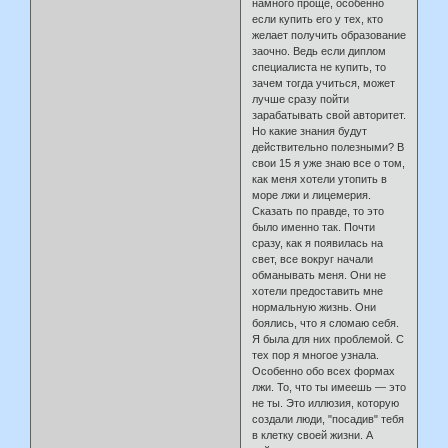
намного проще, особенно
если купить его у тех, кто
желает получить образование
заочно. Ведь если диплом
специалиста не купить, то
зачем тогда учиться, может
лучше сразу пойти
зарабатывать свой авторитет.
Но какие знания будут
действительно полезными? В
свои 15 я уже знаю все о том,
как меня хотели утопить в
море лжи и лицемерия.
Сказать по правде, то это
было именно так. Почти
сразу, как я появилась на
свет, все вокруг начали
обманывать меня. Они не
хотели предоставить мне
нормальную жизнь. Они
боялись, что я сломаю себя.
Я была для них проблемой. С
тех пор я многое узнала.
Особенно обо всех формах
лжи. То, что ты имеешь — это
не ты. Это иллюзия, которую
создали люди, "посадив" тебя
в клетку своей жизни. А