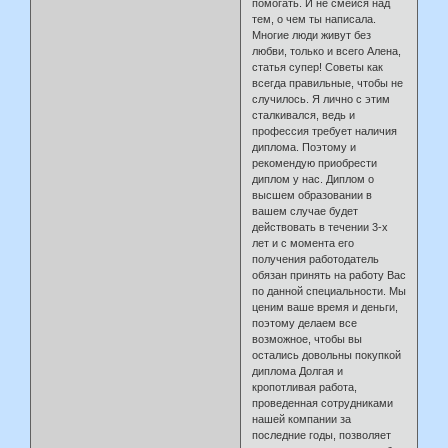
помогать. И не смейся над
тем, о чем ты написала.
Многие люди живут без
любви, только и всего Алена,
статья супер! Советы как
всегда правильные, чтобы не
случилось. Я лично с этим
сталкивался, ведь и
профессия требует наличия
диплома. Поэтому и
рекомендую приобрести
диплом у нас. Диплом о
высшем образовании в
вашем случае будет
действовать в течении 3-х
лет и с момента его
получения работодатель
обязан принять на работу Вас
по данной специальности. Мы
ценим ваше время и деньги,
поэтому делаем все
возможное, чтобы вы
остались довольны покупкой
диплома Долгая и
кропотливая работа,
проведенная сотрудниками
нашей компании за
последние годы, позволяет