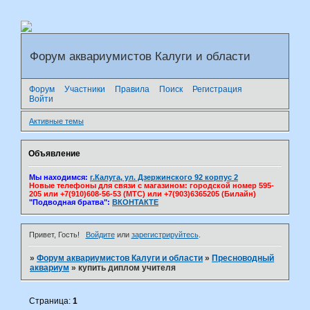
Форум аквариумистов Калуги и области
Форум
Участники
Правила
Поиск
Регистрация
Войти
Активные темы
Объявление
Мы находимся:
г.Калуга, ул. Дзержинского 92 корпус 2
Новые телефоны для связи с магазином: городской номер 595-
205 или +7(910)608-56-53 (МТС) или +7(903)6365205 (Билайн)
"Подводная братва":
ВКОНТАКТЕ
Привет, Гость!
Войдите
или
зарегистрируйтесь
.
»
Форум аквариумистов Калуги и области
»
Пресноводный
аквариум
»
купить диплом учителя
Страница:
1