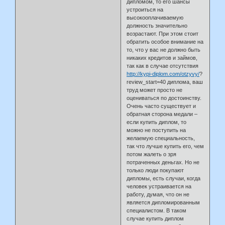
дипломом, то его шансы
устроиться на
высокооплачиваемую
должность значительно
возрастают. При этом стоит
обратить особое внимание на
то, что у вас не должно быть
никаких кредитов и займов,
так как в случае отсутствия
http://kypi-diplom.com/otzyvy/
?
review_start=40 диплома, ваш
труд может просто не
оцениваться по достоинству.
Очень часто существует и
обратная сторона медали –
если купить диплом, то
можно не поступить на
желаемую специальность,
так что лучше купить его, чем
потом жалеть о зря
потраченных деньгах. Но не
только люди покупают
дипломы, есть случаи, когда
человек устраивается на
работу, думая, что он не
является дипломированным
специалистом. В таком
случае купить диплом