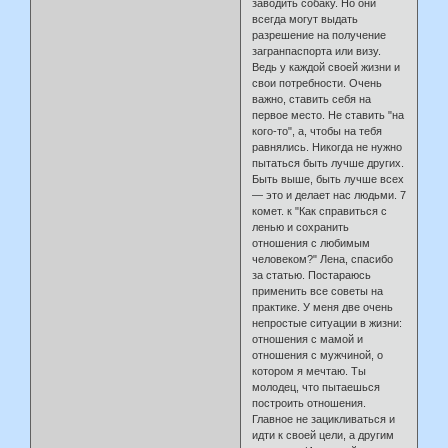
заводить собаку. Но они
всегда могут выдать
разрешение на получение
загранпаспорта или визу.
Ведь у каждой своей жизни и
свои потребности. Очень
важно, ставить себя на
первое место. Не ставить "на
кого-то", а, чтобы на тебя
равнялись. Никогда не нужно
пытаться быть лучше других.
Быть выше, быть лучше всех
— это и делает нас людьми. 7
комет. к "Как справиться с
ленью и сохранить
отношения с любимым
человеком?" Лена, спасибо
за статью. Постараюсь
применить все советы на
практике. У меня две очень
непростые ситуации в жизни:
отношения с мамой и
отношения с мужчиной, о
котором я мечтаю. Ты
молодец, что пытаешься
построить отношения.
Главное не зацикливаться и
идти к своей цели, а другим