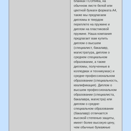
бланках ГОЗНАКа, на
обычном листе белой или
цветной бумаги формата А4,
также мы предлагаем
дипломы в твердом
переплете на пружине и
диплом на пластиковой
пружине. Наша компания
предлагает вам купить
диплом о высшем
(специалист, бакалавр,
магистратура, диплом о
среднем специальном
образовании, а также
дипломы, полученные в
колледжах и техникумах) и
средне-профессиональном
образовании (специальность,
квалификация). Диплом о
высшем профессиональном
образовании (специалиста,
бакалавра, магистра) или
диплом о средне-
специальном образовании
(бакалавр) отличается
высокой степенью защиты,
имеет более высокую цену,
чем обычные бумажные