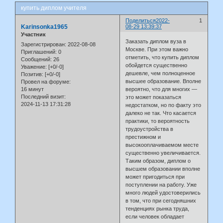
купить диплом учителя
Поделиться
2022-
1
Karinsonka1965
08-29 13:39:37
Участник
Заказать диплом вуза в
Зарегистрирован
: 2022-08-08
Москве. При этом важно
Приглашений:
0
отметить, что купить диплом
Сообщений:
26
обойдется существенно
Уважение:
[+0/-0]
дешевле, чем полноценное
Позитив:
[+0/-0]
высшее образование. Вполне
Провел на форуме:
16 минут
вероятно, что для многих —
Последний визит:
это может показаться
2024-11-13 17:31:28
недостатком, но по факту это
далеко не так. Что касается
практики, то вероятность
трудоустройства в
престижном и
высокооплачиваемом месте
существенно увеличивается.
Таким образом, диплом о
высшем образовании вполне
может пригодиться при
поступлении на работу. Уже
много людей удостоверились
в том, что при сегодняшних
тенденциях рынка труда,
если человек обладает