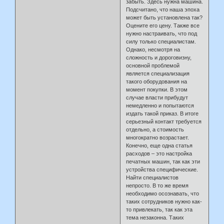
забыть. Здесь нужна машина.
Подсчитано, что наша эпоха
может быть установлена так?
Оцените его цену. Также все
нужно настраивать, что под
силу только специалистам.
Однако, несмотря на
сложность и дороговизну,
основной проблемой
является специализация
такого оборудования на
момент покупки. В этом
случае власти прибудут
немедленно и попытаются
издать такой приказ. В итоге
серьезный контакт требуется
отдельно, а стоимость
многократно возрастает.
Конечно, еще одна статья
расходов – это настройка
печатных машин, так как эти
устройства специфические.
Найти специалистов
непросто. В то же время
необходимо осознавать, что
таких сотрудников нужно как-
то привлекать, так как эта
тема незаконна. Таких