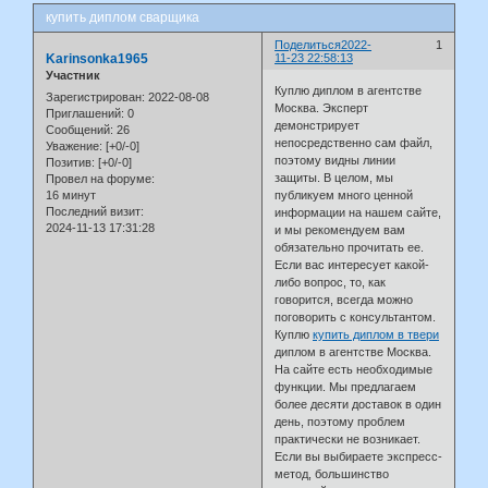
купить диплом сварщика
Поделиться
2022-
1
Karinsonka1965
11-23 22:58:13
Участник
Куплю диплом в агентстве
Зарегистрирован
: 2022-08-08
Москва. Эксперт
Приглашений:
0
демонстрирует
Сообщений:
26
непосредственно сам файл,
Уважение:
[+0/-0]
поэтому видны линии
Позитив:
[+0/-0]
защиты. В целом, мы
Провел на форуме:
16 минут
публикуем много ценной
Последний визит:
информации на нашем сайте,
2024-11-13 17:31:28
и мы рекомендуем вам
обязательно прочитать ее.
Если вас интересует какой-
либо вопрос, то, как
говорится, всегда можно
поговорить с консультантом.
Куплю
купить диплом в твери
диплом в агентстве Москва.
На сайте есть необходимые
функции. Мы предлагаем
более десяти доставок в один
день, поэтому проблем
практически не возникает.
Если вы выбираете экспресс-
метод, большинство