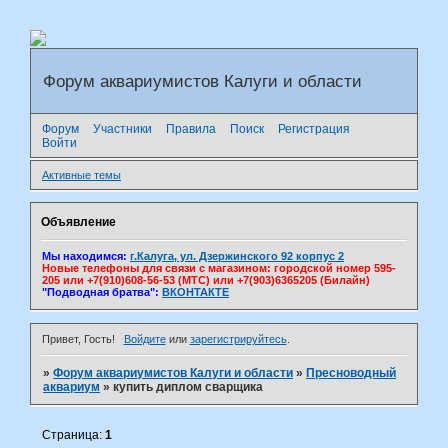
Форум аквариумистов Калуги и области
Форум
Участники
Правила
Поиск
Регистрация
Войти
Активные темы
Объявление
Мы находимся:
г.Калуга, ул. Дзержинского 92 корпус 2
Новые телефоны для связи с магазином: городской номер 595-
205 или +7(910)608-56-53 (МТС) или +7(903)6365205 (Билайн)
"Подводная братва":
ВКОНТАКТЕ
Привет, Гость!
Войдите
или
зарегистрируйтесь
.
»
Форум аквариумистов Калуги и области
»
Пресноводный
аквариум
»
купить диплом сварщика
Страница:
1