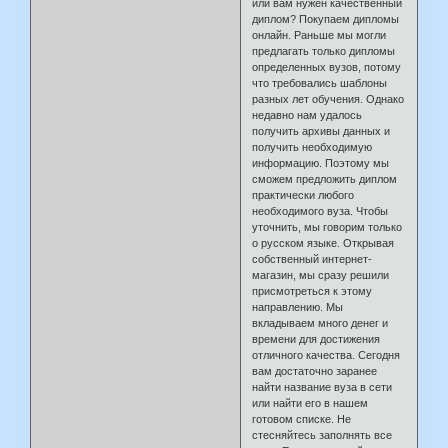
или вам нужен качественный
диплом? Покупаем дипломы
онлайн. Раньше мы могли
предлагать только дипломы
определенных вузов, потому
что требовались шаблоны
разных лет обучения. Однако
недавно нам удалось
получить архивы данных и
получить необходимую
информацию. Поэтому мы
сможем предложить диплом
практически любого
необходимого вуза. Чтобы
уточнить, мы говорим только
о русском языке. Открывая
собственный интернет-
магазин, мы сразу решили
присмотреться к этому
направлению. Мы
вкладываем много денег и
времени для достижения
отличного качества. Сегодня
вам достаточно заранее
найти название вуза в сети
или найти его в нашем
готовом списке. Не
стесняйтесь заполнять все