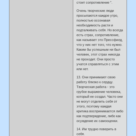
стоит сопротивление ”.
Очень творческие люди
просыпаются каждое утро,
полностью осознавая
необходимость расти и
подталкивать себя. Но всегда
есть страх, сопротивление,
как называет это Прессфилд,
что у них нет того, что нужно.
Каким бы успешным ни был
человек, этот страх никогда
не проходит. Они просто
учатся справляться с этим
или нет.
13. Они принимают свою
работу близко к сердцу.
Творческая работа - это
грубое выражение человека,
который ее создал. Часто они
не могут отделить себя от
этого, поэтому каждая
критика воспринимается либо
как подтверждение, либо как
осуждение их самооценки.
14. Им трудно поверить в
себя.