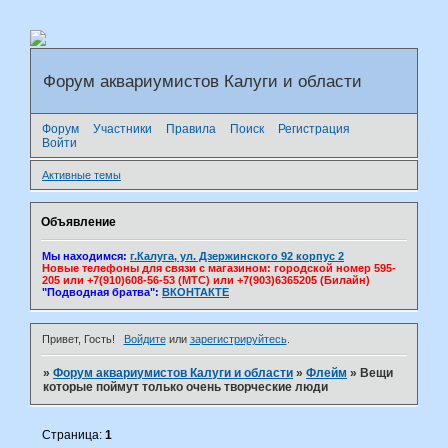
Форум аквариумистов Калуги и области
Форум
Участники
Правила
Поиск
Регистрация
Войти
Активные темы
Объявление
Мы находимся:
г.Калуга, ул. Дзержинского 92 корпус 2
Новые телефоны для связи с магазином: городской номер 595-
205 или +7(910)608-56-53 (МТС) или +7(903)6365205 (Билайн)
"Подводная братва":
ВКОНТАКТЕ
Привет, Гость!
Войдите
или
зарегистрируйтесь
.
»
Форум аквариумистов Калуги и области
»
Флейм
»
Вещи
которые поймут только очень творческие люди
Страница:
1