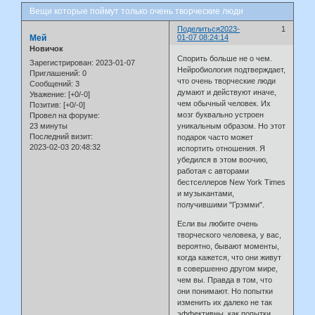
Вещи которые поймут только очень творческие люди
Поделиться
2023-
1
Мей
01-07 08:24:14
Новичок
Спорить больше не о чем.
Зарегистрирован
: 2023-01-07
Нейробиология подтверждает,
Приглашений:
0
что очень творческие люди
Сообщений:
3
думают и действуют иначе,
Уважение:
[+0/-0]
чем обычный человек. Их
Позитив:
[+0/-0]
мозг буквально устроен
Провел на форуме:
23 минуты
уникальным образом. Но этот
Последний визит:
подарок часто может
2023-02-03 20:48:32
испортить отношения. Я
убедился в этом воочию,
работая с авторами
бестселлеров New York Times
и музыкантами,
получившими "Грэмми".
Если вы любите очень
творческого человека, у вас,
вероятно, бывают моменты,
когда кажется, что они живут
в совершенно другом мире,
чем вы. Правда в том, что
они понимают. Но попытки
изменить их далеко не так
эффективны, как попытки