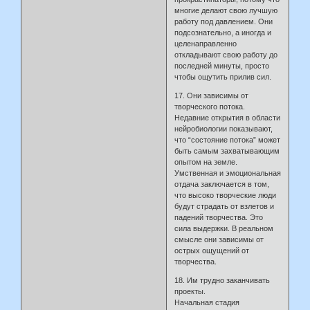
многие делают свою лучшую
работу под давлением. Они
подсознательно, а иногда и
целенаправленно
откладывают свою работу до
последней минуты, просто
чтобы ощутить прилив сил.
17. Они зависимы от
творческого потока.
Недавние открытия в области
нейробиологии показывают,
что “состояние потока” может
быть самым захватывающим
опытом на земле.
Умственная и эмоциональная
отдача заключается в том,
что высоко творческие люди
будут страдать от взлетов и
падений творчества. Это
сила выдержки. В реальном
смысле они зависимы от
острых ощущений от
творчества.
18. Им трудно заканчивать
проекты.
Начальная стадия