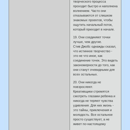
творческого процесса
проходит быстро и наполнена
волнением. Часто они
отказываются от слишком
знакомых проектов, чтобы
ощутить начальный поток,
который приходит в начале.
19. Они соединяют точки
лучше, чем другие.
Стив Джобс однажды сказал,
что истинное творчество -
это не что иное, как
соединение точек. Это видеть
закономерности до того, как
они станут очевидными для
всех остальных.
20. Они никогда не
повзрослеют.
Креативщики стремятся
смотреть глазами ребенка и
никогда не теряют чувства
удивления. Для них жизнь -
это тайны, приключения и
молодость. Все остальное
просто существует, а не
живет по-настоящему