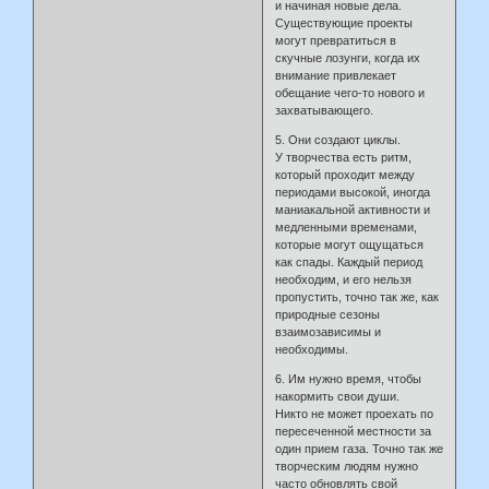
и начиная новые дела.
Существующие проекты
могут превратиться в
скучные лозунги, когда их
внимание привлекает
обещание чего-то нового и
захватывающего.
5. Они создают циклы.
У творчества есть ритм,
который проходит между
периодами высокой, иногда
маниакальной активности и
медленными временами,
которые могут ощущаться
как спады. Каждый период
необходим, и его нельзя
пропустить, точно так же, как
природные сезоны
взаимозависимы и
необходимы.
6. Им нужно время, чтобы
накормить свои души.
Никто не может проехать по
пересеченной местности за
один прием газа. Точно так же
творческим людям нужно
часто обновлять свой