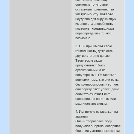
сомнение то, что все
остальные принимают за
чистую монету. Хотя это
неудобно для окружающих,
именно эта способность
позволяет креативщикам
переопределять то, что
возможно.
3. Они принимают свою
гениальность, даже если
другие этого не делают.
Творческие люди
предпочитают быть
аутентичными, а не
популярными. Оставаться
верными тому, кто они есть,
без компромиссов, - вот как
они определяют успех, даже
если это означает быть
неправильно понятым или
маргинализованным.
4. Им трудно оставаться на
задании.
Очень творческие люди
получают энергию, совершая
большие умственные скачки