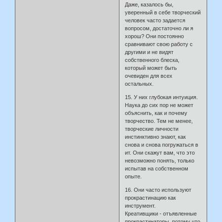
Даже, казалось бы,
уверенный в себе творческий
человек часто задается
вопросом, достаточно ли я
хорош? Они постоянно
сравнивают свою работу с
другими и не видят
собственного блеска,
который может быть
очевиден для всех
остальных.
15. У них глубокая интуиция.
Наука до сих пор не может
объяснить, как и почему
творчество. Тем не менее,
творческие личности
инстинктивно знают, как
снова и снова погружаться в
ит. Они скажут вам, что это
невозможно понять, только
испытав на собственном
опыте.
16. Они часто используют
прокрастинацию как
инструмент.
Креативщики - отъявленные
прокрастинаторы, потому что