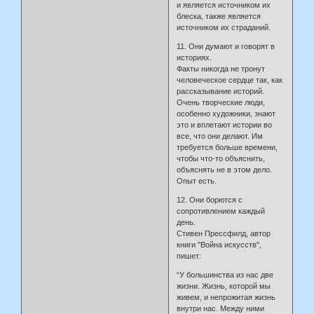
и является источником их
блеска, также является
источником их страданий.
11. Они думают и говорят в
историях.
Факты никогда не тронут
человеческое сердце так, как
рассказывание историй.
Очень творческие люди,
особенно художники, знают
это и вплетают истории во
все, что они делают. Им
требуется больше времени,
чтобы что-то объяснить,
объяснять не в этом дело.
Опыт есть.
12. Они борются с
сопротивлением каждый
день.
Стивен Прессфилд, автор
книги "Война искусств",
пишет:
“У большинства из нас две
жизни. Жизнь, которой мы
живем, и непрожитая жизнь
внутри нас. Между ними