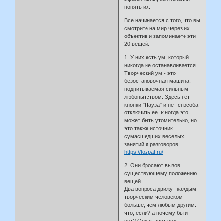
понять их.
Все начинается с того, что вы
смотрите на мир через их
объектив и запоминаете эти
20 вещей:
1. У них есть ум, который
никогда не останавливается.
Творческий ум - это
безостановочная машина,
подпитываемая сильным
любопытством. Здесь нет
кнопки "Пауза" и нет способа
отключить ее. Иногда это
может быть утомительно, но
это также источник
сумасшедших веселых
занятий и разговоров.
https://tozpat.ru/
2. Они бросают вызов
существующему положению
вещей.
Два вопроса движут каждым
творческим человеком
больше, чем любым другим:
что, если? а почему бы и
нет? Они ставят под