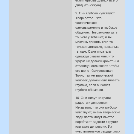
если перерыв длился всего
двадцать секунд.
9. Они глубоко чувствуют.
Творчество - это
человеческое
самовыражение и глубокое
общение. Невозможно дать
то, чего у тебя нет, и ты
можешь принять кого-то
только настолько, насколько
ты сам. Один писатель
однажды сказал мне, что
художник должен кричать на
странице, если хочет, чтобы
его шепот был услышан.
Точно так же творческий
человек должен чувствовать
глубоко, если он хочет
глубоко общаться.
10. Они живут на грани
радости и депрессии.
Из-за того, что они глубоко
чувствуют, очень творческие
люди часто могут быстро
перейти от радости к грусти
или даже депрессии. Их
чувствительное сердце, хотя