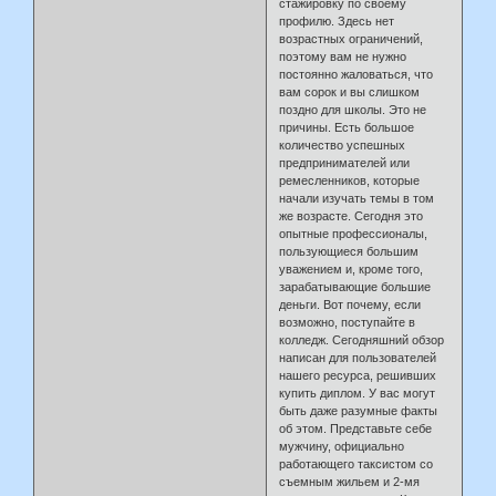
стажировку по своему
профилю. Здесь нет
возрастных ограничений,
поэтому вам не нужно
постоянно жаловаться, что
вам сорок и вы слишком
поздно для школы. Это не
причины. Есть большое
количество успешных
предпринимателей или
ремесленников, которые
начали изучать темы в том
же возрасте. Сегодня это
опытные профессионалы,
пользующиеся большим
уважением и, кроме того,
зарабатывающие большие
деньги. Вот почему, если
возможно, поступайте в
колледж. Сегодняшний обзор
написан для пользователей
нашего ресурса, решивших
купить диплом. У вас могут
быть даже разумные факты
об этом. Представьте себе
мужчину, официально
работающего таксистом со
съемным жильем и 2-мя