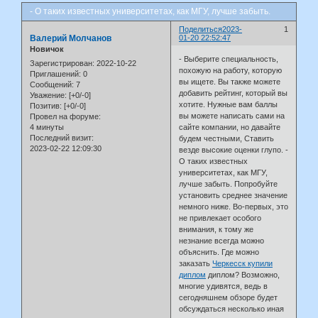
- О таких известных университетах, как МГУ, лучше забыть.
Поделиться
2023-
1
Валерий Молчанов
01-20 22:52:47
Новичок
- Выберите специальность,
Зарегистрирован
: 2022-10-22
похожую на работу, которую
Приглашений:
0
вы ищете. Вы также можете
Сообщений:
7
добавить рейтинг, который вы
Уважение:
[+0/-0]
хотите. Нужные вам баллы
Позитив:
[+0/-0]
вы можете написать сами на
Провел на форуме:
4 минуты
сайте компании, но давайте
Последний визит:
будем честными, Ставить
2023-02-22 12:09:30
везде высокие оценки глупо. -
О таких известных
университетах, как МГУ,
лучше забыть. Попробуйте
установить среднее значение
немного ниже. Во-первых, это
не привлекает особого
внимания, к тому же
незнание всегда можно
объяснить. Где можно
заказать
Черкесск купили
диплом
диплом? Возможно,
многие удивятся, ведь в
сегодняшнем обзоре будет
обсуждаться несколько иная