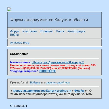
Форум аквариумистов Калуги и области
Форум
Участники
Правила
Поиск
Регистрация
Войти
Активные темы
Объявление
Мы находимся:
г.Калуга, ул. Дзержинского 92 корпус 2
Новые телефоны для связи с магазином: городской номер 595-
205 или +7(910)608-56-53 (МТС) или +7(903)6365205 (Билайн)
"Подводная братва":
ВКОНТАКТЕ
Привет, Гость!
Войдите
или
зарегистрируйтесь
.
»
Форум аквариумистов Калуги и области
»
Флейм
»
- О
таких известных университетах, как МГУ, лучше забыть.
Страница:
1