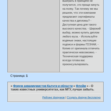
выиграть в принципе не
получится, это проще кинуть
на полку. Так почему же мы
решили, что эти компании
предлагают сертификаты
качества и дипломы? -
Доступная цена для такого
высокого качества. - Широкий
выбор, можно купить диплом
любого вуза. - Используйте
водяные знаки, настоящие
подписи и формы ГОЗНАК. -
Копию от оригинала отличить
практически невозможно. -
Техническая поддержка
всегда готова вас
проконсультировать.
Страница:
1
»
Форум аквариумистов Калуги и области
»
Флейм
»
- О
таких известных университетах, как МГУ, лучше забыть.
Рейтинг форумов
|
Создать форум бесплатно