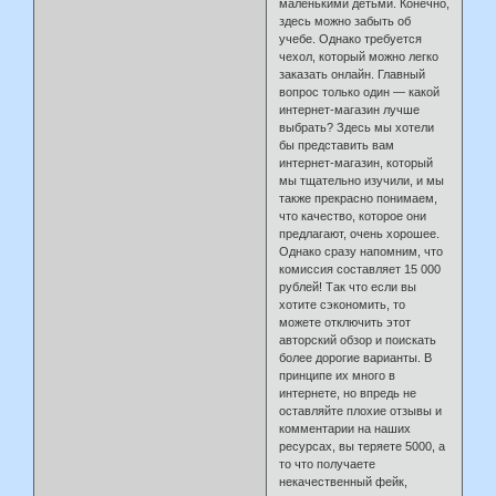
маленькими детьми. Конечно,
здесь можно забыть об
учебе. Однако требуется
чехол, который можно легко
заказать онлайн. Главный
вопрос только один — какой
интернет-магазин лучше
выбрать? Здесь мы хотели
бы представить вам
интернет-магазин, который
мы тщательно изучили, и мы
также прекрасно понимаем,
что качество, которое они
предлагают, очень хорошее.
Однако сразу напомним, что
комиссия составляет 15 000
рублей! Так что если вы
хотите сэкономить, то
можете отключить этот
авторский обзор и поискать
более дорогие варианты. В
принципе их много в
интернете, но впредь не
оставляйте плохие отзывы и
комментарии на наших
ресурсах, вы теряете 5000, а
то что получаете
некачественный фейк,