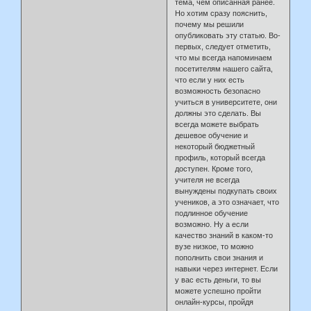
тема, чем описанная ранее.
Но хотим сразу пояснить,
почему мы решили
опубликовать эту статью. Во-
первых, следует отметить,
что мы всегда напоминаем
посетителям нашего сайта,
что если у них есть
возможность безопасно
учиться в университете, они
должны это сделать. Вы
всегда можете выбрать
дешевое обучение и
некоторый бюджетный
профиль, который всегда
доступен. Кроме того,
учителя не всегда
вынуждены подкупать своих
учеников, а это означает, что
подлинное обучение
возможно. Ну а если
качество знаний в каком-то
вузе низкое, то можно
пополнить свои знания и
навыки через интернет. Если
у вас есть деньги, то вы
можете успешно пройти
онлайн-курсы, пройдя