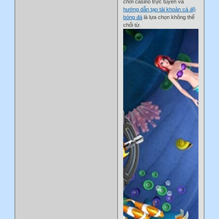
chơi casino trực tuyến và
hướng dẫn tạo tài khoản cá độ
bóng đá
là lựa chọn không thể
chối từ.