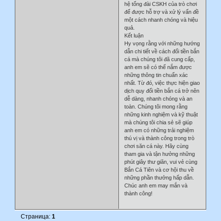
hệ tổng đài CSKH của trò chơi
để được hỗ trợ và xử lý vấn đề
một cách nhanh chóng và hiệu
quả.
Kết luận
Hy vọng rằng với những hướng
dẫn chi tiết về cách đổi tiền bắn
cá mà chúng tôi đã cung cấp,
anh em sẽ có thể nắm được
những thông tin chuẩn xác
nhất. Từ đó, việc thực hiện giao
dịch quy đổi tiền bắn cá trở nên
dễ dàng, nhanh chóng và an
toàn. Chúng tôi mong rằng
những kinh nghiệm và kỹ thuật
mà chúng tôi chia sẻ sẽ giúp
anh em có những trải nghiệm
thú vị và thành công trong trò
chơi săn cá này. Hãy cùng
tham gia và tận hưởng những
phút giây thư giãn, vui vẻ cùng
Bắn Cá Tiên và cơ hội thu về
những phần thưởng hấp dẫn.
Chúc anh em may mắn và
thành công!
Страница:
1