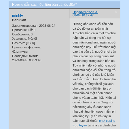
Hướng dẫn cách đổi tiền bắn cá tốc đ&#7
Поделиться
2023-
1
minhly
08-04 10:17:47
Новичок
Hướng dẫn cách đổi tiền bắn
Зарегистрирован
: 2023-06-24
cá tốc độ và an toàn nhất
Приглашений:
0
Trò chơi bắn cá là một trò chơi
Сообщений:
8
hấp dẫn và đang thu hút sự
Уважение:
[+0/-0]
quan tâm của hàng ngàn người
Позитив:
[+0/-0]
chơi hiện nay. Để trở thành một
Провел на форуме:
42 минуты
cao thủ bắn cá, người chơi cần
Последний визит:
phải có các kỹ năng quan sát
2023-08-16 03:53:40
và linh hoạt trong cách bắn cá.
Tuy nhiên, đối với những người
chơi mới, việc đổi tiền trong trò
chơi này có thể gây khó khăn
và thắc mắc. Đừng lo, trong bài
viết này, chúng tôi sẽ giải đáp
cho bạn cách đổi tiền từ trò
chơi bắn cá một cách nhanh
chóng và an toàn nhất. Hiện tại
có rất nhiều nhà cái đang trôi
nổi nhưng đây là danh sách
nhà cái tặng tiền cược miễn phí
khi đăng ký uy tín và đây là
cách tạo tài khoản
chơi casino
trực tuyến
tại nhà cái dành cho