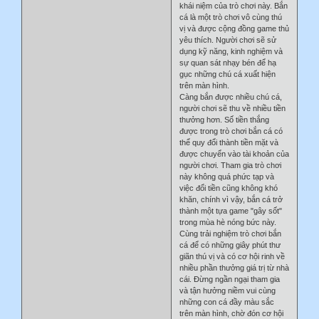
khái niệm của trò chơi này. Bắn
cá là một trò chơi vô cùng thú
vị và được cộng đồng game thủ
yêu thích. Người chơi sẽ sử
dụng kỹ năng, kinh nghiệm và
sự quan sát nhạy bén để hạ
gục những chú cá xuất hiện
trên màn hình.
Càng bắn được nhiều chú cá,
người chơi sẽ thu về nhiều tiền
thưởng hơn. Số tiền thắng
được trong trò chơi bắn cá có
thể quy đổi thành tiền mặt và
được chuyển vào tài khoản của
người chơi. Tham gia trò chơi
này không quá phức tạp và
việc đổi tiền cũng không khó
khăn, chính vì vậy, bắn cá trở
thành một tựa game "gây sốt"
trong mùa hè nóng bức này.
Cùng trải nghiệm trò chơi bắn
cá để có những giây phút thư
giãn thú vị và có cơ hội rinh về
nhiều phần thưởng giá trị từ nhà
cái. Đừng ngần ngại tham gia
và tận hưởng niềm vui cùng
những con cá đầy màu sắc
trên màn hình, chờ đón cơ hội