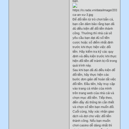
bạn.
Để đổi tiền từ trò chơi bắn cá,
bạn cần đảm bảo rằng bạn đã
đủ điều kiện để đổi tiền thành
công. Thường thì nhà cái sẽ
yêu cầu bạn đạt đủ số tiền
cược hoặc số điểm nhất định
trước khi thực hiện việc đổi
tiền. Hãy kiểm tra kỹ các quy
định và điều kiện trước khi thực
hiện đổi tiền để tránh bị rối trong
quá trình này.
Sau khi bạn đã đủ điều kiện để
đổi tiền, hãy thực hiện các
bước đơn giản để hoàn tất việc
đổi tiền. Đầu tiên, hãy truy cập
vào trang cá nhân của mình
trên trang web của nhà cái và
chọn mục đổi tiền. Tiếp theo,
điền đầy đủ thông tin cần thiết
và chọn số tiền bạn muốn đổi.
Cuối cùng, hãy xác nhận giao
dịch và đợi cho việc đổi tiền
thành công. Nếu bạn muốn
chơi casino dễ dàng nhất thì