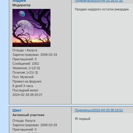
Андрей
Поделиться
2010-04-19 16:57:52
Модератор
Продаю недорого остатки рикардии.
Откуда:
г.Калуга
Зарегистрирован
: 2009-03-19
Приглашений:
0
Сообщений:
1052
Уважение:
[+12/-0]
Позитив:
[+21/-3]
Пол:
Мужской
Провел на форуме:
8 дней 3 часа
Последний визит:
2024-02-28 08:29:27
Шкет
Поделиться
2010-04-20 08:19:51
Активный участник
Я! первый
Откуда:
Калуга
Зарегистрирован
: 2009-03-29
Приглашений:
0