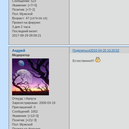
Сообщений:
523
Уважение:
[+7/-0]
Позитив:
[+7/-2]
Пол:
Мужской
Возраст:
47
[1979-06-19]
Провел на форуме:
3 дня 2 часа
Последний визит:
2017-08-29 09:09:21
Андрей
Поделиться
2010-04-20 10:20:52
Модератор
Естественно!!!
Откуда:
г.Калуга
Зарегистрирован
: 2009-03-19
Приглашений:
0
Сообщений:
1052
Уважение:
[+12/-0]
Позитив:
[+21/-3]
Пол:
Мужской
Провел на форуме: