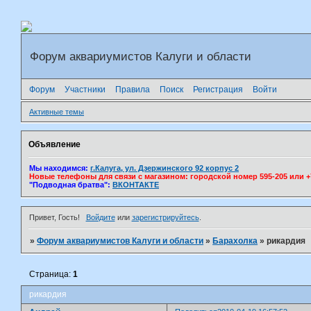
Форум аквариумистов Калуги и области
Форум
Участники
Правила
Поиск
Регистрация
Войти
Активные темы
Объявление
Мы находимся:
г.Калуга, ул. Дзержинского 92 корпус 2
Новые телефоны для связи с магазином: городской номер 595-205 или +7(
"Подводная братва":
ВКОНТАКТЕ
Привет, Гость!
Войдите
или
зарегистрируйтесь
.
»
Форум аквариумистов Калуги и области
»
Барахолка
»
рикардия
Страница:
1
рикардия