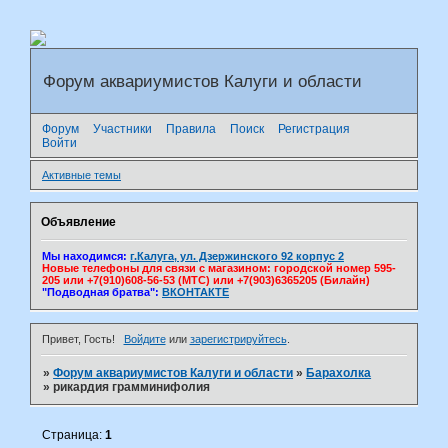
Форум аквариумистов Калуги и области
Форум
Участники
Правила
Поиск
Регистрация
Войти
Активные темы
Объявление
Мы находимся:
г.Калуга, ул. Дзержинского 92 корпус 2
Новые телефоны для связи с магазином: городской номер 595-
205 или +7(910)608-56-53 (МТС) или +7(903)6365205 (Билайн)
"Подводная братва":
ВКОНТАКТЕ
Привет, Гость!
Войдите
или
зарегистрируйтесь
.
»
Форум аквариумистов Калуги и области
»
Барахолка
»
рикардия грамминифолия
Страница:
1