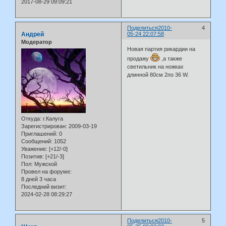
2017-08-29 09:09:21
Поделиться
2010-
4
Андрей
05-24 22:07:58
Модератор
Новая партия рикардии на
продажу
,а также
светильник на ножках
длинной 80см 2по 36 W.
Откуда:
г.Калуга
Зарегистрирован
: 2009-03-19
Приглашений:
0
Сообщений:
1052
Уважение:
[+12/-0]
Позитив:
[+21/-3]
Пол:
Мужской
Провел на форуме:
8 дней 3 часа
Последний визит:
2024-02-28 08:29:27
Поделиться
2010-
5