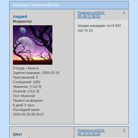
рикардия грамминифолия
Поделиться
2010-
1
Андрей
05-09 21:36:53
Модератор
продаю рикардию тел.8 910
916 76 23.
Откуда:
г.Калуга
Зарегистрирован
: 2009-03-19
Приглашений:
0
Сообщений:
1052
Уважение:
[+12/-0]
Позитив:
[+21/-3]
Пол:
Мужской
Провел на форуме:
8 дней 3 часа
Последний визит:
2024-02-28 08:29:27
Поделиться
2010-
2
Шкет
05-10 21:56:26