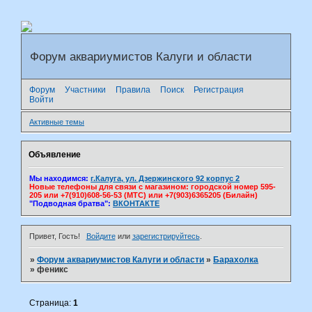
Форум аквариумистов Калуги и области
Форум
Участники
Правила
Поиск
Регистрация
Войти
Активные темы
Объявление
Мы находимся:
г.Калуга, ул. Дзержинского 92 корпус 2
Новые телефоны для связи с магазином: городской номер 595-
205 или +7(910)608-56-53 (МТС) или +7(903)6365205 (Билайн)
"Подводная братва":
ВКОНТАКТЕ
Привет, Гость!
Войдите
или
зарегистрируйтесь
.
»
Форум аквариумистов Калуги и области
»
Барахолка
»
феникс
Страница:
1