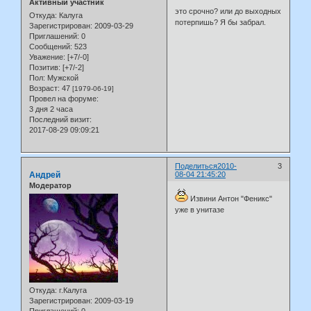
Активный участник
это срочно? или до выходных
Откуда:
Калуга
потерпишь? Я бы забрал.
Зарегистрирован
: 2009-03-29
Приглашений:
0
Сообщений:
523
Уважение:
[+7/-0]
Позитив:
[+7/-2]
Пол:
Мужской
Возраст:
47
[1979-06-19]
Провел на форуме:
3 дня 2 часа
Последний визит:
2017-08-29 09:09:21
Поделиться
2010-
3
Андрей
08-04 21:45:20
Модератор
Извини Антон "Феникс"
уже в унитазе
Откуда:
г.Калуга
Зарегистрирован
: 2009-03-19