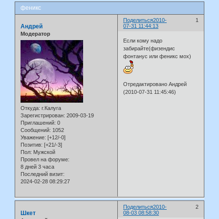
феникс
Поделиться
2010-
1
Андрей
07-31 11:44:13
Модератор
Если кому надо
забирайте(физендис
фонтанус или феникс мох)
Отредактировано Андрей
(2010-07-31 11:45:46)
Откуда:
г.Калуга
Зарегистрирован
: 2009-03-19
Приглашений:
0
Сообщений:
1052
Уважение:
[+12/-0]
Позитив:
[+21/-3]
Пол:
Мужской
Провел на форуме:
8 дней 3 часа
Последний визит:
2024-02-28 08:29:27
Поделиться
2010-
2
Шкет
08-03 08:58:30