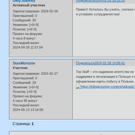
Oleg Solovey
Поделиться
2024-02-26 16:25:25
Активный участник
Привет! Хотелось бы узнать, сколько
Зарегистрирован
: 2024-02-26
и условиях сотрудничества!
Приглашений:
0
Сообщений:
30
Уважение:
[+0/-0]
Позитив:
[+0/-0]
Провел на форуме:
4 часа 8 минут
Последний визит:
2024-04-26 11:57:04
StasMorozov
Поделиться
2024-02-28 14:08:41
Участник
Top Staff – это надежное агентство 
Зарегистрирован
: 2024-02-27
поддержки в легализации в Польше 
Приглашений:
0
оформлении карты побыту в Польше.
Сообщений:
29
Уважение:
[+0/-0]
Позитив:
[+0/-0]
Провел на форуме:
4 часа 35 минут
Последний визит:
2024-05-13 13:16:58
Страница:
1