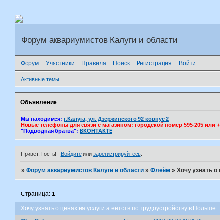
Форум аквариумистов Калуги и области
Форум
Участники
Правила
Поиск
Регистрация
Войти
Активные темы
Объявление
Мы находимся:
г.Калуга, ул. Дзержинского 92 корпус 2
Новые телефоны для связи с магазином: городской номер 595-205 или +7(
"Подводная братва":
ВКОНТАКТЕ
Привет, Гость!
Войдите
или
зарегистрируйтесь
.
»
Форум аквариумистов Калуги и области
»
Флейм
»
Хочу узнать о
Страница:
1
Хочу узнать о ценах на услуги агентств по трудоустройству в Польше