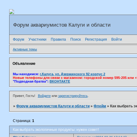
Форум аквариумистов Калуги и области
Форум
Участники
Правила
Поиск
Регистрация
Войти
Активные темы
Объявление
Мы находимся:
г.Калуга, ул. Дзержинского 92 корпус 2
Новые телефоны для связи с магазином: городской номер 595-205 или +7(
"Подводная братва":
ВКОНТАКТЕ
Привет, Гость!
Войдите
или
зарегистрируйтесь
.
»
Форум аквариумистов Калуги и области
»
Флейм
»
Как выбрать э
Страница:
1
Как выбрать экологичные продукты: нужен совет!