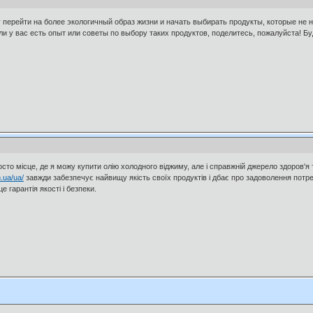
 перейти на более экологичный образ жизни и начать выбирать продукты, которые не 
ли у вас есть опыт или советы по выбору таких продуктов, поделитесь, пожалуйста! Б
осто місце, де я можу купити олію холодного віджиму, але і справжній джерело здоров'я т
m.ua/ua/
завжди забезпечує найвищу якість своїх продуктів і дбає про задоволення потре
е гарантія якості і безпеки.