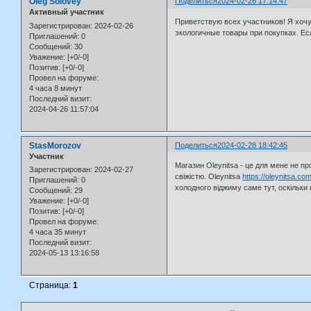
Oleg Solovey
Поделиться
2024-02-26 17:14:47
Активный участник
Приветствую всех участников! Я хочу
Зарегистрирован
: 2024-02-26
экологичные товары при покупках. Ес
Приглашений:
0
Сообщений:
30
Уважение:
[+0/-0]
Позитив:
[+0/-0]
Провел на форуме:
4 часа 8 минут
Последний визит:
2024-04-26 11:57:04
StasMorozov
Поделиться
2024-02-28 18:42:45
Участник
Магазин Oleynitsa - це для мене не пр
Зарегистрирован
: 2024-02-27
свіжістю. Oleynitsa
https://oleynitsa.co
Приглашений:
0
холодного віджиму саме тут, оскільки ц
Сообщений:
29
Уважение:
[+0/-0]
Позитив:
[+0/-0]
Провел на форуме:
4 часа 35 минут
Последний визит:
2024-05-13 13:16:58
Страница:
1