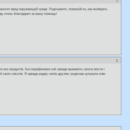
1
наносят вред окружающей среде. Подскажите, пожалуйста, как выбирать
уду очень благодарен за вашу помощь!
2
а еко продуктів. Їхні нерафіновані олії завжди вражають своєю якістю і
б своїх клієнтів. Я завжди раджу своїм друзям і родичам купувати олію