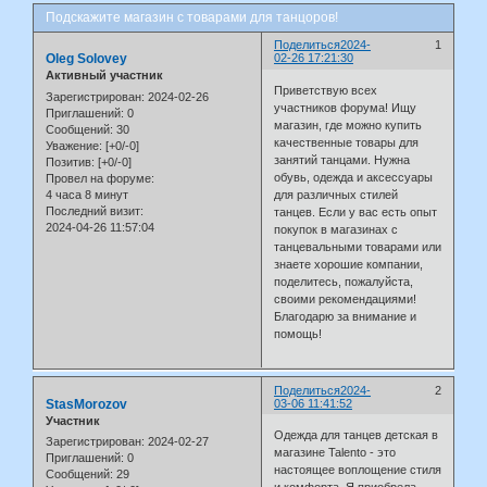
Подскажите магазин с товарами для танцоров!
Поделиться
2024-
1
Oleg Solovey
02-26 17:21:30
Активный участник
Приветствую всех
Зарегистрирован
: 2024-02-26
участников форума! Ищу
Приглашений:
0
магазин, где можно купить
Сообщений:
30
качественные товары для
Уважение:
[+0/-0]
занятий танцами. Нужна
Позитив:
[+0/-0]
обувь, одежда и аксессуары
Провел на форуме:
4 часа 8 минут
для различных стилей
Последний визит:
танцев. Если у вас есть опыт
2024-04-26 11:57:04
покупок в магазинах с
танцевальными товарами или
знаете хорошие компании,
поделитесь, пожалуйста,
своими рекомендациями!
Благодарю за внимание и
помощь!
Поделиться
2024-
2
StasMorozov
03-06 11:41:52
Участник
Одежда для танцев детская в
Зарегистрирован
: 2024-02-27
магазине Talento - это
Приглашений:
0
настоящее воплощение стиля
Сообщений:
29