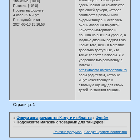
и комфорта. Я приобрела
Уважение:
[+0/-0]
здесь несколько комплектов
Позитив:
[+0/-0]
для своей дочери, которая
Провел на форуме:
4 часа 35 минут
занимается различными
Последний визит:
видами танцев, и осталась
2024-05-13 13:16:58
очень довольна покупкой.
Качество материалов и
пошива на высшем уровне, а
модные дизайны радуют глаз.
Кроме того, цены в магазине
довольно доступные, что
также является плюсом. Я с
уверенностью рекомендую
магазин
https://talento.ua/ru/odezhda1/detskaya
всем родителям, которые
ищут качественную и
стильную одежду для своих
детей на занятия танцами.
Страница:
1
»
Форум аквариумистов Калуги и области
»
Флейм
»
Подскажите магазин с товарами для танцоров!
Рейтинг форумов
|
Создать форум бесплатно