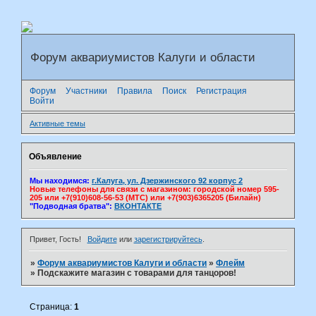
Форум аквариумистов Калуги и области
Форум
Участники
Правила
Поиск
Регистрация
Войти
Активные темы
Объявление
Мы находимся:
г.Калуга, ул. Дзержинского 92 корпус 2
Новые телефоны для связи с магазином: городской номер 595-
205 или +7(910)608-56-53 (МТС) или +7(903)6365205 (Билайн)
"Подводная братва":
ВКОНТАКТЕ
Привет, Гость!
Войдите
или
зарегистрируйтесь
.
»
Форум аквариумистов Калуги и области
»
Флейм
»
Подскажите магазин с товарами для танцоров!
Страница:
1