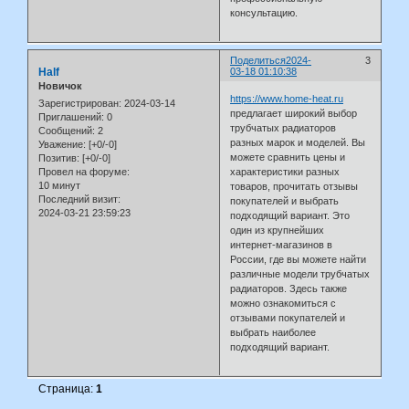
консультацию.
Поделиться
2024-
3
Half
03-18 01:10:38
Новичок
https://www.home-heat.ru
Зарегистрирован
: 2024-03-14
предлагает широкий выбор
Приглашений:
0
трубчатых радиаторов
Сообщений:
2
разных марок и моделей. Вы
Уважение:
[+0/-0]
можете сравнить цены и
Позитив:
[+0/-0]
характеристики разных
Провел на форуме:
10 минут
товаров, прочитать отзывы
Последний визит:
покупателей и выбрать
2024-03-21 23:59:23
подходящий вариант. Это
один из крупнейших
интернет-магазинов в
России, где вы можете найти
различные модели трубчатых
радиаторов. Здесь также
можно ознакомиться с
отзывами покупателей и
выбрать наиболее
подходящий вариант.
Страница:
1