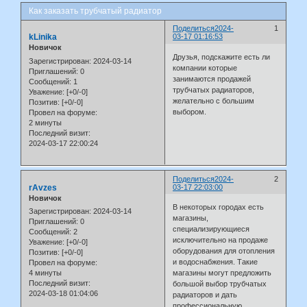
Как заказать трубчатый радиатор
Поделиться
2024-
1
kLinika
03-17 01:16:53
Новичок
Друзья, подскажите есть ли
Зарегистрирован
: 2024-03-14
компании которые
Приглашений:
0
занимаются продажей
Сообщений:
1
трубчатых радиаторов,
Уважение:
[+0/-0]
желательно с большим
Позитив:
[+0/-0]
выбором.
Провел на форуме:
2 минуты
Последний визит:
2024-03-17 22:00:24
Поделиться
2024-
2
rAvzes
03-17 22:03:00
Новичок
В некоторых городах есть
Зарегистрирован
: 2024-03-14
магазины,
Приглашений:
0
специализирующиеся
Сообщений:
2
исключительно на продаже
Уважение:
[+0/-0]
оборудования для отопления
Позитив:
[+0/-0]
и водоснабжения. Такие
Провел на форуме:
4 минуты
магазины могут предложить
Последний визит:
большой выбор трубчатых
2024-03-18 01:04:06
радиаторов и дать
профессиональную