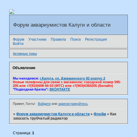
Форум аквариумистов Калуги и области
Форум
Участники
Правила
Поиск
Регистрация
Войти
Активные темы
Объявление
Мы находимся:
г.Калуга, ул. Дзержинского 92 корпус 2
Новые телефоны для связи с магазином: городской номер 595-
205 или +7(910)608-56-53 (МТС) или +7(903)6365205 (Билайн)
"Подводная братва":
ВКОНТАКТЕ
Привет, Гость!
Войдите
или
зарегистрируйтесь
.
»
Форум аквариумистов Калуги и области
»
Флейм
»
Как
заказать трубчатый радиатор
Страница:
1