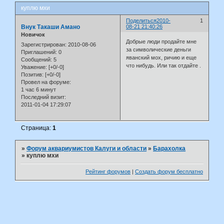
куплю мхи
Поделиться
2010-
1
Внук Такаши Амано
08-21 21:40:26
Новичок
Добрые люди продайте мне
Зарегистрирован
: 2010-08-06
за символические деньги
Приглашений:
0
яванский мох, ричию и еще
Сообщений:
5
что нибудь. Или так отдайте .
Уважение:
[+0/-0]
Позитив:
[+0/-0]
Провел на форуме:
1 час 6 минут
Последний визит:
2011-01-04 17:29:07
Страница:
1
»
Форум аквариумистов Калуги и области
»
Барахолка
»
куплю мхи
Рейтинг форумов
|
Создать форум бесплатно