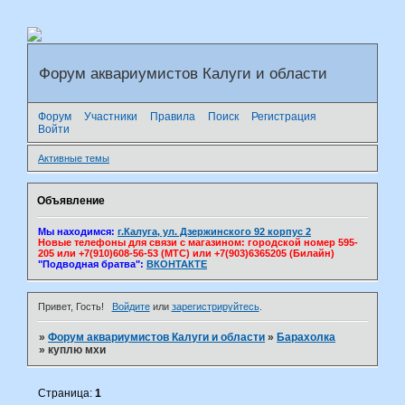
Форум аквариумистов Калуги и области
Форум
Участники
Правила
Поиск
Регистрация
Войти
Активные темы
Объявление
Мы находимся:
г.Калуга, ул. Дзержинского 92 корпус 2
Новые телефоны для связи с магазином: городской номер 595-
205 или +7(910)608-56-53 (МТС) или +7(903)6365205 (Билайн)
"Подводная братва":
ВКОНТАКТЕ
Привет, Гость!
Войдите
или
зарегистрируйтесь
.
»
Форум аквариумистов Калуги и области
»
Барахолка
»
куплю мхи
Страница:
1