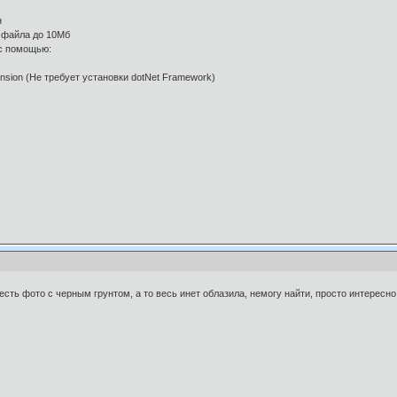
н
 файла до 10Мб
 с помощью:
sion (Не требует установки dotNet Framework)
о есть фото с черным грунтом, а то весь инет облазила, немогу найти, просто интерес