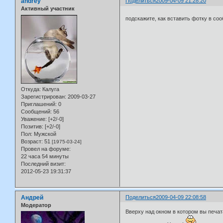
andrey
Поделиться
2009-04-09 21:28:20
Активный участник
подскажите, как вставить фотку в со
Откуда:
Калуга
Зарегистрирован
: 2009-03-27
Приглашений:
0
Сообщений:
56
Уважение:
[+2/-0]
Позитив:
[+2/-0]
Пол:
Мужской
Возраст:
51
[1975-03-24]
Провел на форуме:
22 часа 54 минуты
Последний визит:
2012-05-23 19:31:37
Андрей
Поделиться
2009-04-09 22:08:58
Модератор
Вверху над окном в котором вы печат