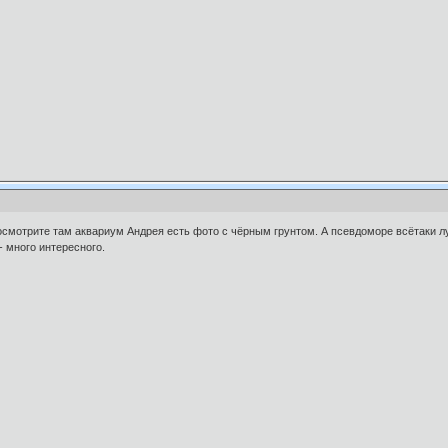
смотрите там аквариум Андрея есть фото с чёрным грунтом. А псевдоморе всётаки лу
 много интересного.