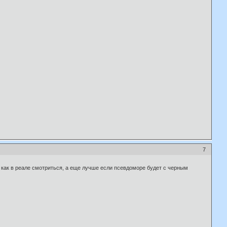
7
но как в реале смотриться, а еще лучше если псевдоморе будет с черным