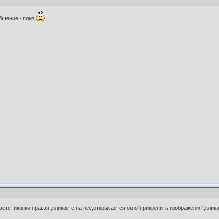
общение - плиз
аете ,иконки.правая ,кликаете на нее,открывается окно"прикрепить изображения",кл