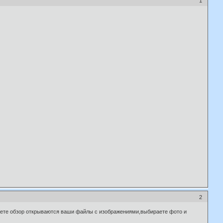
1
2
икаете обзор открываются ваши файлы с изображениями,выбираете фото и