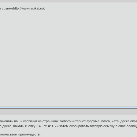
ссылкеhttp://www.radikal.ru/.
ликовать ваши картинки на страницах любого интернет-форума, блога, чата, доске об
а диске, нажать кнопку ЗАГРУЗИТЬ и затем скопировать готовую ссылку в свое сообщ
 множеством преимуществ: