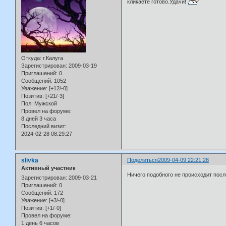
кликаете готово.Удачи!
Откуда:
г.Калуга
Зарегистрирован
: 2009-03-19
Приглашений:
0
Сообщений:
1052
Уважение:
[+12/-0]
Позитив:
[+21/-3]
Пол:
Мужской
Провел на форуме:
8 дней 3 часа
Последний визит:
2024-02-28 08:29:27
slivka
Поделиться
2009-04-09 22:21:28
Активный участник
Ничего подобного не происходит посл
Зарегистрирован
: 2009-03-21
Приглашений:
0
Сообщений:
172
Уважение:
[+3/-0]
Позитив:
[+1/-0]
Провел на форуме:
1 день 6 часов