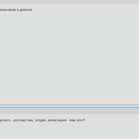
мальчиков и девочек
огнать - роголистник, элодея, валиснерия - вам кого?