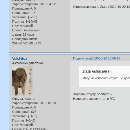
Зарегистрирован
: 2010-04-12
Отредактировано Ztata (2010-10-20 13
Приглашений:
0
Сообщений:
190
Уважение:
[+2/-0]
Позитив:
[+14/-0]
Пол:
Женский
Провел на форуме:
1 день 22 часа
Последний визит:
2016-07-26 00:07:21
Volchitca
Поделиться
2010-10-20 15:06:18
Активный участник
Ztata написал(а):
Могу меченосцев отдать- с деся
Хорошо, откуда забирать?
Напишите адрес и тел в Л/С
Откуда:
Калуга
Зарегистрирован
: 2010-10-18
Приглашений:
0
Сообщений:
676
Уважение:
[+4/-0]
Позитив:
[+0/-0]
Пол:
Женский
Возраст:
49
[1977-02-04]