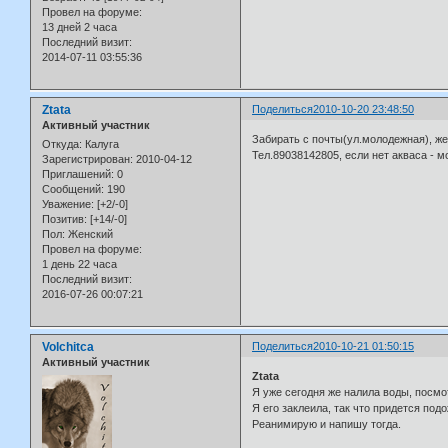
Провел на форуме:
13 дней 2 часа
Последний визит:
2014-07-11 03:55:36
Ztata
Поделиться
2010-10-20 23:48:50
Активный участник
Забирать с почты(ул.молодежная), же
Откуда:
Калуга
Тел.89038142805, если нет акваса - м
Зарегистрирован
: 2010-04-12
Приглашений:
0
Сообщений:
190
Уважение:
[+2/-0]
Позитив:
[+14/-0]
Пол:
Женский
Провел на форуме:
1 день 22 часа
Последний визит:
2016-07-26 00:07:21
Volchitca
Поделиться
2010-10-21 01:50:15
Активный участник
Ztata
Я уже сегодня же налила воды, посмот
Я его заклеила, так что придется под
Реанимирую и напишу тогда.