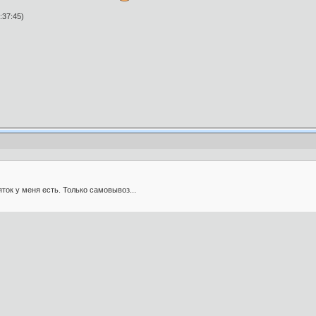
:37:45)
ток у меня есть. Только самовывоз...