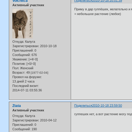
Volchitca
Поделиться
2010-10-18 20:01:39
Активный участник
Приму в дар гуппёшек, желательно и 
+ небольшое растение (любое)
Откуда:
Калуга
Зарегистрирован
: 2010-10-18
Приглашений:
0
Сообщений:
676
Уважение:
[+4/-0]
Позитив:
[+0/-0]
Пол:
Женский
Возраст:
49
[1977-02-04]
Провел на форуме:
13 дней 2 часа
Последний визит:
2014-07-11 03:55:36
Ztata
Поделиться
2010-10-18 23:59:50
Активный участник
гуппешек нет, а вот растение могу под
Откуда:
Калуга
Зарегистрирован
: 2010-04-12
Приглашений:
0
Сообщений:
190