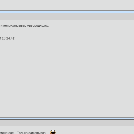
 и неприхотливы, живородящих.
 13:24:41)
 меня есть. Только самовывоз...