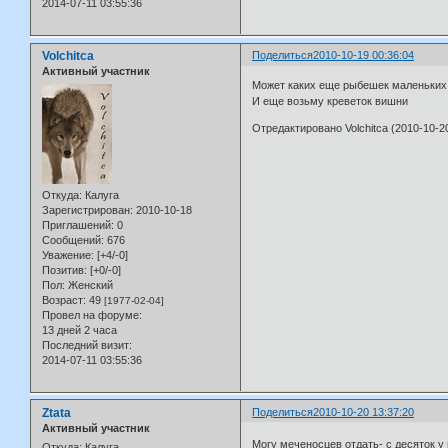
2014-07-11 03:55:36
Volchitca
Поделиться
2010-10-19 00:36:04
Активный участник
Может каких еще рыбешек маленьких
И еще возьму креветок вишни
Отредактировано Volchitca (2010-10-20
Откуда:
Калуга
Зарегистрирован
: 2010-10-18
Приглашений:
0
Сообщений:
676
Уважение:
[+4/-0]
Позитив:
[+0/-0]
Пол:
Женский
Возраст:
49
[1977-02-04]
Провел на форуме:
13 дней 2 часа
Последний визит:
2014-07-11 03:55:36
Ztata
Поделиться
2010-10-20 13:37:20
Активный участник
Могу меченосцев отдать- с десяток у
Откуда:
Калуга