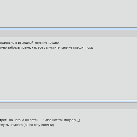
лательно в выходной, если не трудно.
ожно забрать позже, как все запустите, мне не спешит пока.
реть на него, а он потек…. Слов нет так подвел((((
ождать немного (он по шву поплыл)