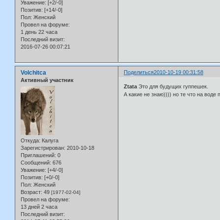
Уважение:
[+2/-0]
Позитив:
[+14/-0]
Пол:
Женский
Провел на форуме:
1 день 22 часа
Последний визит:
2016-07-26 00:07:21
Volchitca
Поделиться
2010-10-19 00:31:58
Активный участник
Ztata
Это для будущих гуппешек.
А какие не знаю)))) но те что на воде
Откуда:
Калуга
Зарегистрирован
: 2010-10-18
Приглашений:
0
Сообщений:
676
Уважение:
[+4/-0]
Позитив:
[+0/-0]
Пол:
Женский
Возраст:
49
[1977-02-04]
Провел на форуме:
13 дней 2 часа
Последний визит: