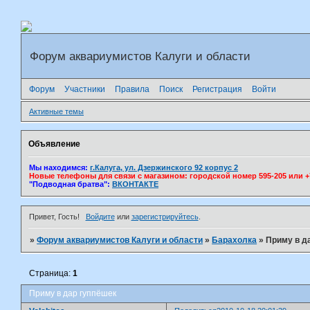
Форум аквариумистов Калуги и области
Форум
Участники
Правила
Поиск
Регистрация
Войти
Активные темы
Объявление
Мы находимся:
г.Калуга, ул. Дзержинского 92 корпус 2
Новые телефоны для связи с магазином: городской номер 595-205 или +7(
"Подводная братва":
ВКОНТАКТЕ
Привет, Гость!
Войдите
или
зарегистрируйтесь
.
»
Форум аквариумистов Калуги и области
»
Барахолка
»
Приму в д
Страница:
1
Приму в дар гуппёшек