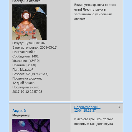
Всегда на страже!
Если нужна крышка то тоже
есть! Лежит у меня в
загашниках с усиленным
светом.
Откуда:
Тутошние мы!
Зарегистрирован
: 2009-03-17
Приглашений:
0
Сообщений:
1491
Уважение:
[+24/-0]
Позитив:
[+1/-0]
Пол:
Мужской
Возраст:
52
[1974-01-14]
Провел на форуме:
12 дней 3 часа
Последний визит:
2017-10-12 22:57:03
Поделиться
2010-
3
Андрей
12-04 18:15:37
Модератор
Имхо,его крышкой только
портить.А так, дело вкуса.