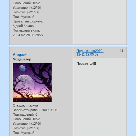
Сообщений:
1052
Уважение:
[+12/-0]
Позитив:
[+21/-3]
Пол:
Мужской
Провел на форуме:
8 дней 3 часа
Последний визит:
2024-02-28 08:29:27
Поделиться
2010-
11
Андрей
12-11 12:00:52
Модератор
Продается!!!
Откуда:
г.Калуга
Зарегистрирован
: 2009-03-19
Приглашений:
0
Сообщений:
1052
Уважение:
[+12/-0]
Позитив:
[+21/-3]
Пол:
Мужской