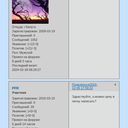
Откуда:
г.Калуга
Зарегистрирован
: 2009-03-19
Приглашений:
0
Сообщений:
1052
Уважение:
[+12/-0]
Позитив:
[+21/-3]
Пол:
Мужской
Провел на форуме:
8 дней 3 часа
Последний визит:
2024-02-28 08:29:27
Поделиться
2010-
4
PFR
12-05 17:59:22
Участник
Здраствуйте, а можно цену в
Зарегистрирован
: 2010-03-15
личку написать?
Приглашений:
0
Сообщений:
29
Уважение:
[+0/-0]
Позитив:
[+0/-0]
Провел на форуме:
5 дней 14 часов