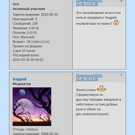
Поделиться
2010-
6
tish
12-06 17:47:38
Активный участник
Это произведение искусства
Зарегистрирован
: 2010-09-23
нельзя продавать! Андрей,
Приглашений:
0
Сообщений:
234
неужели вам не жалко?
Уважение:
[+0/-0]
Позитив:
[+2/-0]
Пол:
Женский
Возраст:
36
[1989-10-21]
Провел на форуме:
2 дня 16 часов
Последний визит:
2015-03-30 00:43:03
Поделиться
2010-
7
Андрей
12-06 20:15:58
Модератор
Жалко,очень
Сформулирую по
другому:передам аквариум в
заботливые,чуткие,добрые
руки в обмен на
ден.знаки(неспешно).
Откуда:
г.Калуга
Зарегистрирован
: 2009-03-19