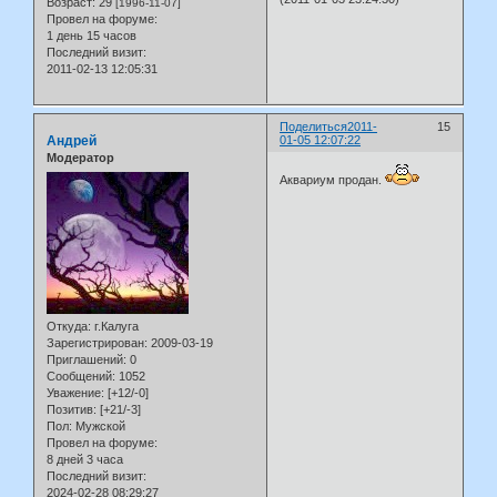
Возраст:
29
[1996-11-07]
Провел на форуме:
1 день 15 часов
Последний визит:
2011-02-13 12:05:31
Поделиться
2011-
15
Андрей
01-05 12:07:22
Модератор
Аквариум продан.
Откуда:
г.Калуга
Зарегистрирован
: 2009-03-19
Приглашений:
0
Сообщений:
1052
Уважение:
[+12/-0]
Позитив:
[+21/-3]
Пол:
Мужской
Провел на форуме:
8 дней 3 часа
Последний визит:
2024-02-28 08:29:27