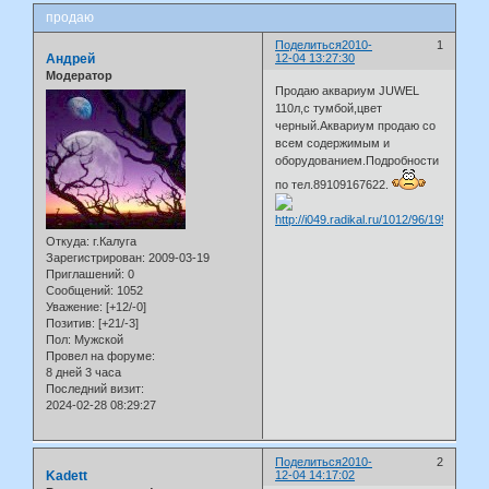
продаю
Поделиться
2010-
1
Андрей
12-04 13:27:30
Модератор
Продаю аквариум JUWEL
110л,с тумбой,цвет
черный.Аквариум продаю со
всем содержимым и
оборудованием.Подробности
по тел.89109167622.
Откуда:
г.Калуга
Зарегистрирован
: 2009-03-19
Приглашений:
0
Сообщений:
1052
Уважение:
[+12/-0]
Позитив:
[+21/-3]
Пол:
Мужской
Провел на форуме:
8 дней 3 часа
Последний визит:
2024-02-28 08:29:27
Поделиться
2010-
2
Kadett
12-04 14:17:02