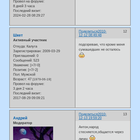
Провел на форуме:
8 дней 3 часа
Последний визит:
2024-02-28 08:29:27
Поделиться
2010-
12
Шкет
12-12 08:49:48
Активный участник
подозреваю, что кроме меня
Откуда:
Калуга
сумашедших не осталось
Зарегистрирован
: 2009-03-29
Приглашений:
0
Сообщений:
523
Уважение:
[+7/-0]
Позитив:
[+7/-2]
Пол:
Мужской
Возраст:
47
[1979-06-19]
Провел на форуме:
3 дня 2 часа
Последний визит:
2017-08-29 09:09:21
Поделиться
2010-
13
Андрей
12-13 19:59:20
Модератор
Антон,народ
стесняется,общается через
личку.