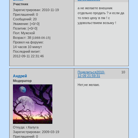
Участник
а не желаете внешник
Зарегистрирован
: 2010-11-19
отдельно продать ? и если да
Приглашений:
0
то плиз цену в пм ! с
Сообщений:
20
удовольствием возьму !
Уважение:
[+0/-0]
Позитив:
[+0/-0]
Пол:
Мужской
Возраст:
38
[1988-06-15]
Провел на форуме:
14 часов 10 минут
Последний визит:
2012-09-11 22:31:46
Поделиться
2010-
10
Андрей
12-09 21:59:31
Модератор
Нет,не желаю.
Откуда:
г.Калуга
Зарегистрирован
: 2009-03-19
Приглашений:
0