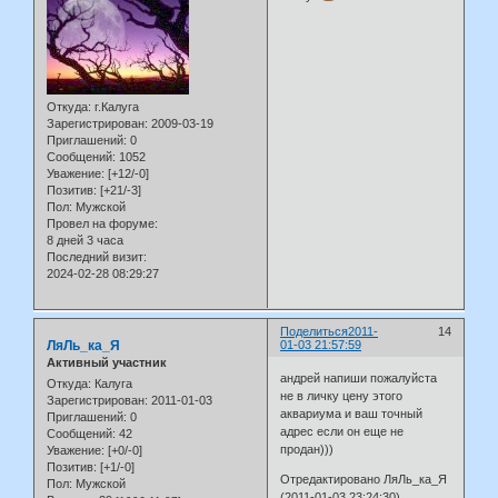
Откуда:
г.Калуга
Зарегистрирован
: 2009-03-19
Приглашений:
0
Сообщений:
1052
Уважение:
[+12/-0]
Позитив:
[+21/-3]
Пол:
Мужской
Провел на форуме:
8 дней 3 часа
Последний визит:
2024-02-28 08:29:27
Поделиться
2011-
14
ЛяЛь_ка_Я
01-03 21:57:59
Активный участник
андрей напиши пожалуйста
Откуда:
Калуга
не в личку цену этого
Зарегистрирован
: 2011-01-03
аквариума и ваш точный
Приглашений:
0
адрес если он еще не
Сообщений:
42
продан)))
Уважение:
[+0/-0]
Позитив:
[+1/-0]
Отредактировано ЛяЛь_ка_Я
Пол:
Мужской
(2011-01-03 23:24:30)