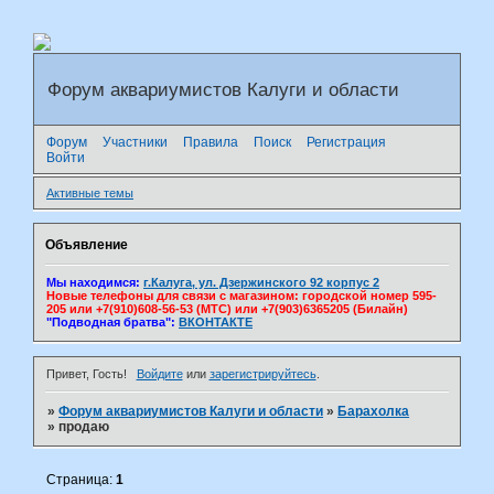
Форум аквариумистов Калуги и области
Форум
Участники
Правила
Поиск
Регистрация
Войти
Активные темы
Объявление
Мы находимся:
г.Калуга, ул. Дзержинского 92 корпус 2
Новые телефоны для связи с магазином: городской номер 595-
205 или +7(910)608-56-53 (МТС) или +7(903)6365205 (Билайн)
"Подводная братва":
ВКОНТАКТЕ
Привет, Гость!
Войдите
или
зарегистрируйтесь
.
»
Форум аквариумистов Калуги и области
»
Барахолка
»
продаю
Страница:
1