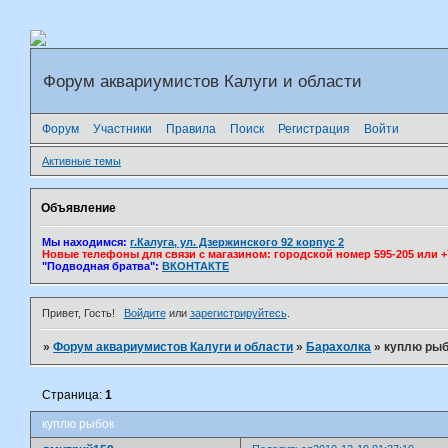
Форум аквариумистов Калуги и области
Форум
Участники
Правила
Поиск
Регистрация
Войти
Активные темы
Объявление
Мы находимся:
г.Калуга, ул. Дзержинского 92 корпус 2
Новые телефоны для связи с магазином: городской номер 595-205 или +7(
"Подводная братва":
ВКОНТАКТЕ
Привет, Гость!
Войдите
или
зарегистрируйтесь
.
»
Форум аквариумистов Калуги и области
»
Барахолка
»
куплю рыб
Страница:
1
куплю рыбок