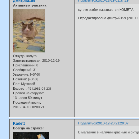
дмитрий159
Поделиться
2010-12-19 01:37:19
Активный участник
куплю рыбок называются КОМЕТА
Отредактировано дмитрий159 (2010-12
Откуда:
калуга
Зарегистрирован
: 2010-12-19
Приглашений:
0
Сообщений:
31
Уважение:
[+0/-0]
Позитив:
[+0/-0]
Пол:
Мужской
Возраст:
45
[1981-04-23]
Провел на форуме:
13 часов 50 минут
Последний визит:
2016-04-10 10:00:21
Kadett
Поделиться
2010-12-20 21:20:37
Всегда на страже!
В магазине в наличии красные и ситц