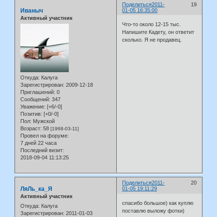
Поделиться
2011-
19
Иваныч
01-05 16:35:00
Активный участник
Что-то около 12-15 тыс.
Напишите Кадету, он ответит
сколько. Я не продавец.
Откуда:
Калуга
Зарегистрирован
: 2009-12-18
Приглашений:
0
Сообщений:
347
Уважение:
[+6/-0]
Позитив:
[+0/-0]
Пол:
Мужской
Возраст:
58
[1968-03-11]
Провел на форуме:
7 дней 22 часа
Последний визит:
2018-09-04 11:13:25
Поделиться
2011-
20
ЛяЛь_ка_Я
01-05 19:11:29
Активный участник
спасибо большое) как куплю
Откуда:
Калуга
поставлю выложу фотки)
Зарегистрирован
: 2011-01-03