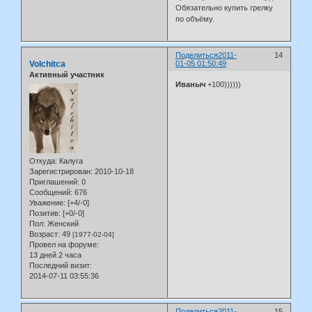
Обязательно купить грелку
по объёму.
Поделиться
2011-
14
Volchitca
01-05 01:50:49
Активный участник
Иваныч
+100))))))
Откуда:
Калуга
Зарегистрирован
: 2010-10-18
Приглашений:
0
Сообщений:
676
Уважение:
[+4/-0]
Позитив:
[+0/-0]
Пол:
Женский
Возраст:
49
[1977-02-04]
Провел на форуме:
13 дней 2 часа
Последний визит:
2014-07-11 03:55:36
Поделиться
2011-
15