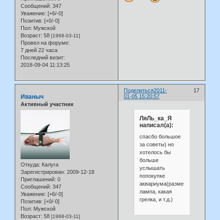
Сообщений:
347
Уважение:
[+6/-0]
Позитив:
[+0/-0]
Пол:
Мужской
Возраст:
58
[1968-03-11]
Провел на форуме:
7 дней 22 часа
Последний визит:
2018-09-04 11:13:25
Поделиться
2011-
17
Иваныч
01-05 15:20:57
Активный участник
ЛяЛь_ка_Я
написал(а):
спасбо большое
за советы) но
хотелось бы
больше
Откуда:
Калуга
услышать
Зарегистрирован
: 2009-12-18
попокупке
Приглашений:
0
аквариума(размер,
Сообщений:
347
лампа, какая
Уважение:
[+6/-0]
грелка, и т.д.)
Позитив:
[+0/-0]
Пол:
Мужской
Возраст:
58
[1968-03-11]