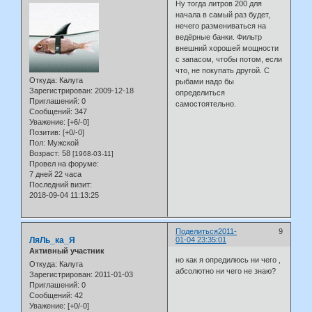
Ну тогда литров 200 для
начала в самый раз будет,
нечего размениваться на
ведёрные банки. Фильтр
внешний хорошей мощности
с запасом, чтобы потом, если
что, не покупать другой. С
Откуда:
Калуга
рыбами надо бы
Зарегистрирован
: 2009-12-18
определиться
Приглашений:
0
самостоятельно.
Сообщений:
347
Уважение:
[+6/-0]
Позитив:
[+0/-0]
Пол:
Мужской
Возраст:
58
[1968-03-11]
Провел на форуме:
7 дней 22 часа
Последний визит:
2018-09-04 11:13:25
Поделиться
2011-
9
ЛяЛь_ка_Я
01-04 23:35:01
Активный участник
но как я опредилюсь ни чего ,
Откуда:
Калуга
абсолютно ни чего не знаю?
Зарегистрирован
: 2011-01-03
Приглашений:
0
Сообщений:
42
Уважение:
[+0/-0]