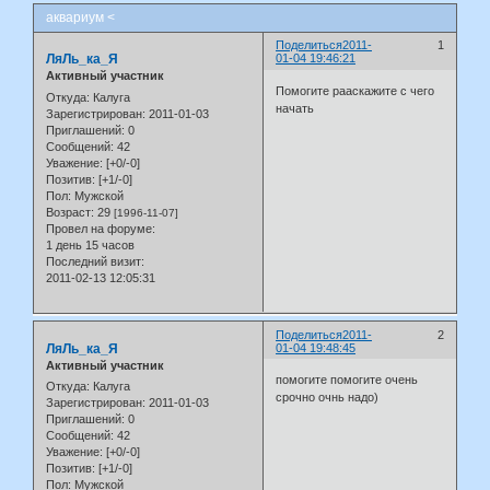
аквариум <
Поделиться
2011-
1
ЛяЛь_ка_Я
01-04 19:46:21
Активный участник
Помогите рааскажите с чего
Откуда:
Калуга
начать
Зарегистрирован
: 2011-01-03
Приглашений:
0
Сообщений:
42
Уважение:
[+0/-0]
Позитив:
[+1/-0]
Пол:
Мужской
Возраст:
29
[1996-11-07]
Провел на форуме:
1 день 15 часов
Последний визит:
2011-02-13 12:05:31
Поделиться
2011-
2
ЛяЛь_ка_Я
01-04 19:48:45
Активный участник
помогите помогите очень
Откуда:
Калуга
срочно очнь надо)
Зарегистрирован
: 2011-01-03
Приглашений:
0
Сообщений:
42
Уважение:
[+0/-0]
Позитив:
[+1/-0]
Пол:
Мужской