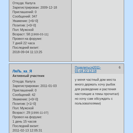
Откуда:
Калуга
Зарегистрирован
: 2009-12-18
Приглашений:
0
Сообщений:
347
Уважение:
[+6/-0]
Позитив:
[+0/-0]
Пол:
Мужской
Возраст:
58
[1968-03-11]
Провел на форуме:
7 дней 22 часа
Последний визит:
2018-09-04 11:13:25
Поделиться
2011-
6
ЛяЛь_ка_Я
01-04 22:12:18
Активный участник
у меня частный дом места
Откуда:
Калуга
много держать хочу рыбок
Зарегистрирован
: 2011-01-03
для разведение и растения
Приглашений:
0
настоящие а темы прочитал)
Сообщений:
42
но хочу сам обсуждать с
Уважение:
[+0/-0]
пользователями)
Позитив:
[+1/-0]
Пол:
Мужской
Возраст:
29
[1996-11-07]
Провел на форуме:
1 день 15 часов
Последний визит:
2011-02-13 12:05:31