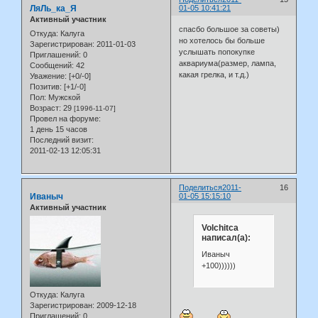
ЛяЛь_ка_Я
01-05 10:41:21
Активный участник
спасбо большое за советы)
Откуда:
Калуга
но хотелось бы больше
Зарегистрирован
: 2011-01-03
услышать попокупке
Приглашений:
0
аквариума(размер, лампа,
Сообщений:
42
какая грелка, и т.д.)
Уважение:
[+0/-0]
Позитив:
[+1/-0]
Пол:
Мужской
Возраст:
29
[1996-11-07]
Провел на форуме:
1 день 15 часов
Последний визит:
2011-02-13 12:05:31
Поделиться
2011-
16
Иваныч
01-05 15:15:10
Активный участник
Volchitca
написал(а):
Иваныч
+100))))))
Откуда:
Калуга
Зарегистрирован
: 2009-12-18
Приглашений:
0