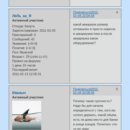
Поделиться
2011-
4
ЛяЛь_ка_Я
01-04 22:04:34
Активный участник
какой аквариум размер
Откуда:
Калуга
оптимален я просто новичок
Зарегистрирован
: 2011-01-03
в аквариумистики а после
Приглашений:
0
аквариума какое
Сообщений:
42
оборудование?
Уважение:
[+0/-0]
Позитив:
[+1/-0]
Пол:
Мужской
Возраст:
29
[1996-11-07]
Провел на форуме:
1 день 15 часов
Последний визит:
2011-02-13 12:05:31
Поделиться
2011-
5
Иваныч
01-04 22:08:35
Активный участник
Почему такая срочность?
Надо бы для начала
определиться с тем, кого вы
хотите держать, какой обьём,
есть ли дома место для банки
в конце концов. Почитать что-
то по теме.