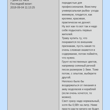
7 дней 22 часа
породистые для
Последний визит:
профессионалов. Воистину
2018-09-04 11:13:25
универсальная рыбка- ухода
минимум, плодится, как
кролики, красивая,
практически не дохнет.
Ну вот как-то вот так и надо
себе подыскать первых
жителей.
Траву купить ту, что
понравится по внешним
признакам, пусть какая-то
очень сложная окажется в
содержании, потом поймёте,
что нужно.
Грунт естественных цветов,
например сеянный речной
песок размером 1-3мм. Тоже
потом, с опытом, выберете
другой.
Неплохо было бы
воздержаться от пихания в
акву водолазов и кораблей
(если очень хочется, то
можно).
Свет сразу надо нормальный,
хотя бы 0,5Вт на литр. Ниже
просто расти ничего не будет.