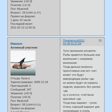
Уважение:
[+0/-0]
Позитив:
[+1/-0]
Пол:
Мужской
Возраст:
29
[1996-11-07]
Провел на форуме:
1 день 15 часов
Последний визит:
2011-02-13 12:05:31
Поделиться
2011-
13
Иваныч
01-05 01:27:04
Активный участник
Тупо пропишем алгоритм:
Рыбы нравятся большие или
маленькие-> например
маленькие.
Тогда дальше вопросы:
прихотливые или нет->нет
может это будут
Откуда:
Калуга
живородящие рыбы->да
Зарегистрирован
: 2009-12-18
их можно будет не кормить
Приглашений:
0
неделю, морозить без грелки-
Сообщений:
347
>да
Уважение:
[+6/-0]
ну и хочется, чтоб были
Позитив:
[+0/-0]
красивые->да
Пол:
Мужской
Тогда ваш вариант - гуппи.
Возраст:
58
[1968-03-11]
Очень хороший вариант для
Провел на форуме:
начинающих и очень