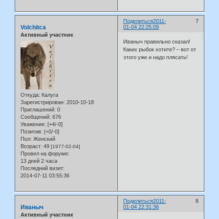
Поделиться
2011-
7
Volchitca
01-04 22:25:09
Активный участник
Иваныч правильно сказал!
Каких рыбок хотите? – вот от
этого уже и надо плясать!
Откуда:
Калуга
Зарегистрирован
: 2010-10-18
Приглашений:
0
Сообщений:
676
Уважение:
[+4/-0]
Позитив:
[+0/-0]
Пол:
Женский
Возраст:
49
[1977-02-04]
Провел на форуме:
13 дней 2 часа
Последний визит:
2014-07-11 03:55:36
Поделиться
2011-
8
Иваныч
01-04 22:31:36
Активный участник