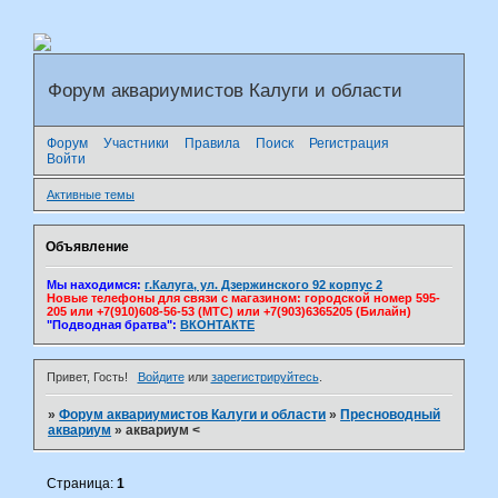
Форум аквариумистов Калуги и области
Форум
Участники
Правила
Поиск
Регистрация
Войти
Активные темы
Объявление
Мы находимся:
г.Калуга, ул. Дзержинского 92 корпус 2
Новые телефоны для связи с магазином: городской номер 595-
205 или +7(910)608-56-53 (МТС) или +7(903)6365205 (Билайн)
"Подводная братва":
ВКОНТАКТЕ
Привет, Гость!
Войдите
или
зарегистрируйтесь
.
»
Форум аквариумистов Калуги и области
»
Пресноводный
аквариум
»
аквариум <
Страница:
1