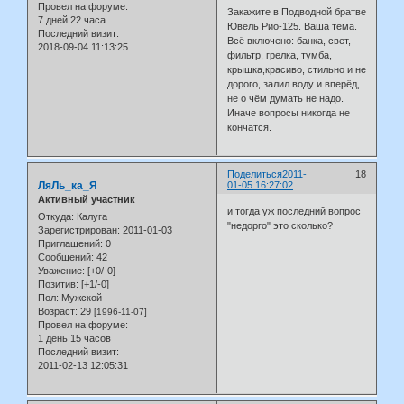
Провел на форуме:
Закажите в Подводной братве
7 дней 22 часа
Ювель Рио-125. Ваша тема.
Последний визит:
Всё включено: банка, свет,
2018-09-04 11:13:25
фильтр, грелка, тумба,
крышка,красиво, стильно и не
дорого, залил воду и вперёд,
не о чём думать не надо.
Иначе вопросы никогда не
кончатся.
Поделиться
2011-
18
ЛяЛь_ка_Я
01-05 16:27:02
Активный участник
и тогда уж последний вопрос
Откуда:
Калуга
"недорго" это сколько?
Зарегистрирован
: 2011-01-03
Приглашений:
0
Сообщений:
42
Уважение:
[+0/-0]
Позитив:
[+1/-0]
Пол:
Мужской
Возраст:
29
[1996-11-07]
Провел на форуме:
1 день 15 часов
Последний визит:
2011-02-13 12:05:31