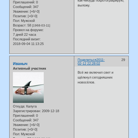
как-нибудь пофотографирую,
Приглашений:
0
выложу.
Сообщений:
347
Уважение:
[+6/-0]
Позитив:
[+0/-0]
Пол:
Мужской
Возраст:
58
[1968-03-11]
Провел на форуме:
7 дней 22 часа
Последний визит:
2018-09-04 11:13:25
Поделиться
2011-
29
Иваныч
02-12 22:28:02
Активный участник
Всё же включил свет и
щёлкнул сегодняшних
новосёлов.
Откуда:
Калуга
Зарегистрирован
: 2009-12-18
Приглашений:
0
Сообщений:
347
Уважение:
[+6/-0]
Позитив:
[+0/-0]
Пол:
Мужской