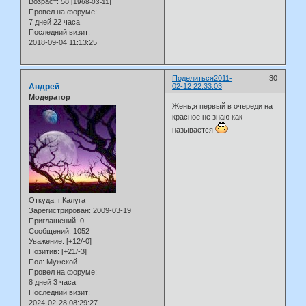
Возраст:
58
[1968-03-11]
Провел на форуме:
7 дней 22 часа
Последний визит:
2018-09-04 11:13:25
Поделиться
2011-
30
Андрей
02-12 22:33:03
Модератор
Жень,я первый в очереди на
красное не знаю как
называется
Откуда:
г.Калуга
Зарегистрирован
: 2009-03-19
Приглашений:
0
Сообщений:
1052
Уважение:
[+12/-0]
Позитив:
[+21/-3]
Пол:
Мужской
Провел на форуме:
8 дней 3 часа
Последний визит:
2024-02-28 08:29:27