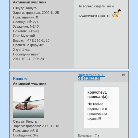
Активный участник
Не только сидели, но и
Откуда:
Калуга
Зарегистрирован
: 2009-11-25
продолжаем сидеть!!!
Приглашений:
0
Сообщений:
274
Уважение:
[+7/-0]
Позитив:
[+13/-0]
Пол:
Мужской
Возраст:
47
[1979-01-15]
Провел на форуме:
2 дня 1 час
Последний визит:
2014-10-24 17:06:34
Поделиться
2011-
19
Иваныч
01-19 20:23:25
Активный участник
kopychev1
написал(а):
Не только
сидели, но и
продолжаем
сидеть!!!
Откуда:
Калуга
Зарегистрирован
: 2009-12-18
Приглашений:
0
Сообщений:
347
Больные... )))