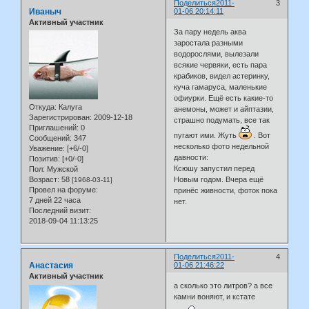
Поделиться
2011-
3
Иваныч
01-06 20:14:11
Активный участник
За пару недель аква
заростала разными
водорослями, вылезали
всякие червяки, есть пара
крабиков, видел астеринку,
куча гамаруса, маленькие
офиурки. Ещё есть какие-то
Откуда:
Калуга
анемоны, может и айптазии,
Зарегистрирован
: 2009-12-18
страшно подумать, все так
Приглашений:
0
пугают ими. Жуть
. Вот
Сообщений:
347
несколько фото недельной
Уважение:
[+6/-0]
давности:
Позитив:
[+0/-0]
Ксюшу запустил перед
Пол:
Мужской
Новым годом. Вчера ещё
Возраст:
58
[1968-03-11]
Провел на форуме:
принёс живности, фоток пока
7 дней 22 часа
нет.
Последний визит:
2018-09-04 11:13:25
Поделиться
2011-
4
Анастасия
01-06 21:46:22
Активный участник
а сколько это литров? а все
камни воняют, и кстате