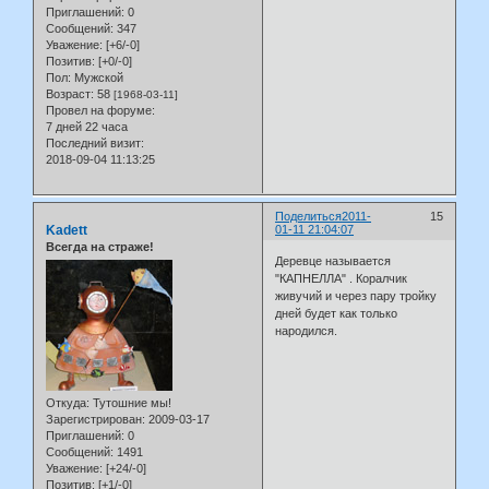
Приглашений:
0
Сообщений:
347
Уважение:
[+6/-0]
Позитив:
[+0/-0]
Пол:
Мужской
Возраст:
58
[1968-03-11]
Провел на форуме:
7 дней 22 часа
Последний визит:
2018-09-04 11:13:25
Поделиться
2011-
15
Kadett
01-11 21:04:07
Всегда на страже!
Деревце называется
"КАПНЕЛЛА" . Коралчик
живучий и через пару тройку
дней будет как только
народился.
Откуда:
Тутошние мы!
Зарегистрирован
: 2009-03-17
Приглашений:
0
Сообщений:
1491
Уважение:
[+24/-0]
Позитив:
[+1/-0]