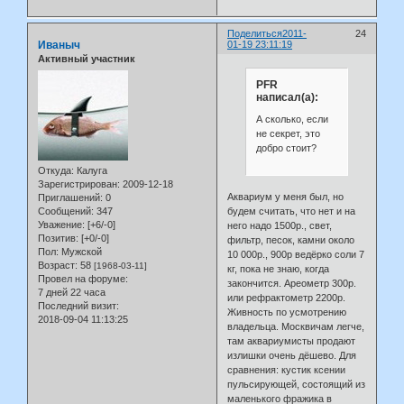
Поделиться
2011-
24
Иваныч
01-19 23:11:19
Активный участник
PFR
написал(а):
А сколько, если
не секрет, это
добро стоит?
Откуда:
Калуга
Зарегистрирован
: 2009-12-18
Аквариум у меня был, но
Приглашений:
0
Сообщений:
347
будем считать, что нет и на
Уважение:
[+6/-0]
него надо 1500р., свет,
Позитив:
[+0/-0]
фильтр, песок, камни около
Пол:
Мужской
10 000р., 900р ведёрко соли 7
Возраст:
58
[1968-03-11]
кг, пока не знаю, когда
Провел на форуме:
закончится. Ареометр 300р.
7 дней 22 часа
или рефрактометр 2200р.
Последний визит:
Живность по усмотрению
2018-09-04 11:13:25
владельца. Москвичам легче,
там аквариумисты продают
излишки очень дёшево. Для
сравнения: кустик ксении
пульсирующей, состоящий из
маленького фражика в