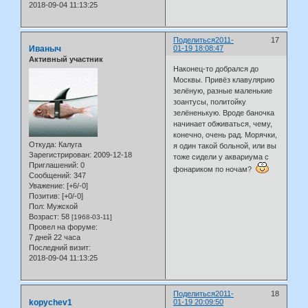
2018-09-04 11:13:25
Поделиться
2011-
17
Иваныч
01-19 18:08:47
Активный участник
Наконец-то добрался до
Москвы. Привёз клавулярию
зелёную, разные маленькие
зоантусы, политойку
зелёненькую. Вроде баночка
начинает обживаться, чему,
конечно, очень рад. Морячки,
Откуда:
Калуга
я один такой больной, или вы
Зарегистрирован
: 2009-12-18
тоже сидели у аквариума с
Приглашений:
0
фонариком по ночам?
Сообщений:
347
Уважение:
[+6/-0]
Позитив:
[+0/-0]
Пол:
Мужской
Возраст:
58
[1968-03-11]
Провел на форуме:
7 дней 22 часа
Последний визит:
2018-09-04 11:13:25
Поделиться
2011-
18
kopychev1
01-19 20:09:50