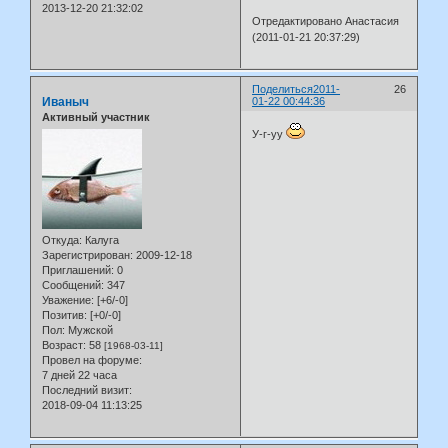
2013-12-20 21:32:02
Отредактировано Анастасия
(2011-01-21 20:37:29)
Поделиться
2011-
26
Иваныч
01-22 00:44:36
Активный участник
У-г-уу
Откуда:
Калуга
Зарегистрирован
: 2009-12-18
Приглашений:
0
Сообщений:
347
Уважение:
[+6/-0]
Позитив:
[+0/-0]
Пол:
Мужской
Возраст:
58
[1968-03-11]
Провел на форуме:
7 дней 22 часа
Последний визит:
2018-09-04 11:13:25