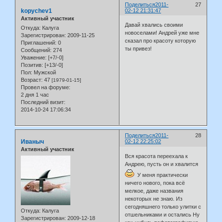
Поделиться
2011-
27
kopychev1
02-12 21:31:47
Активный участник
Давай хвались своими
Откуда:
Калуга
новоселами! Андрей уже мне
Зарегистрирован
: 2009-11-25
сказал про красоту которую
Приглашений:
0
ты привез!
Сообщений:
274
Уважение:
[+7/-0]
Позитив:
[+13/-0]
Пол:
Мужской
Возраст:
47
[1979-01-15]
Провел на форуме:
2 дня 1 час
Последний визит:
2014-10-24 17:06:34
Поделиться
2011-
28
Иваныч
02-12 22:25:02
Активный участник
Вся красота переехала к
Андрею, пусть он и хвалится
У меня практически
ничего нового, пока всё
мелкое, даже названия
некоторых не знаю. Из
сегодняшнего только улитки с
Откуда:
Калуга
отшельниками и остались Ну
Зарегистрирован
: 2009-12-18