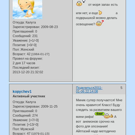
от моря запах есть
или нет, и еще
а
подкрышкой можно делать
Откуда:
Калуга
освещение?
Зарегистрирован
: 2009-08-23
Приглашений:
0
Сообщений:
231
Уважение:
[+1/-0]
Позитив:
[+0/-0]
Пол:
Женский
Возраст:
42
[1984-01-27]
Провел на форуме:
2 дня 17 часов
Последний визит:
2013-12-20 21:32:02
Поделиться
2011-
5
kopychev1
01-06 22:14:08
Активный участник
Миник супер получается! Мне
Откуда:
Калуга
очень нравится! Класс! Буду
Зарегистрирован
: 2009-11-25
следить за развитием вашего
Приглашений:
0
Сообщений:
274
мини рифа!
А
Уважение:
[+7/-0]
вот анемонов срочно на
Позитив:
[+13/-0]
фото для опознания!
Пол:
Мужской
Айптазий надо методично
Возраст:
47
[1979-01-15]