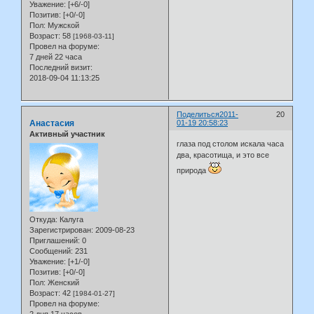
Уважение:
[+6/-0]
Позитив:
[+0/-0]
Пол:
Мужской
Возраст:
58
[1968-03-11]
Провел на форуме:
7 дней 22 часа
Последний визит:
2018-09-04 11:13:25
Поделиться
2011-
20
Анастасия
01-19 20:58:23
Активный участник
глаза под столом искала часа
два, красотища, и это все
природа
Откуда:
Калуга
Зарегистрирован
: 2009-08-23
Приглашений:
0
Сообщений:
231
Уважение:
[+1/-0]
Позитив:
[+0/-0]
Пол:
Женский
Возраст:
42
[1984-01-27]
Провел на форуме:
2 дня 17 часов