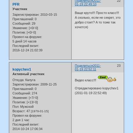
Поделиться
2011-
22
PFR
01-19 22:49:10
Участник
Ваще круто!!! Просто класс!!!
Зарегистрирован
: 2010-03-15
А сколько, если не секрет, это
Приглашений:
0
добро стоит? А то тоже так
Сообщений:
29
хочется)
Уважение:
[+0/-0]
Позитив:
[+0/-0]
Провел на форуме:
5 дней 14 часов
Последний визит:
2016-12-24 21:02:39
Поделиться
2011-
23
kopychev1
01-19 22:52:11
Активный участник
Откуда:
Калуга
Видео класс!!!
Зарегистрирован
: 2009-11-25
Отредактировано kopychev1
Приглашений:
0
(2011-01-19 22:52:49)
Сообщений:
274
Уважение:
[+7/-0]
Позитив:
[+13/-0]
Пол:
Мужской
Возраст:
47
[1979-01-15]
Провел на форуме:
2 дня 1 час
Последний визит:
2014-10-24 17:06:34