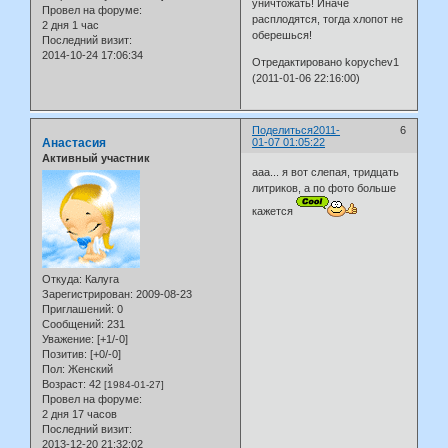
уничтожать! Иначе
Провел на форуме:
расплодятся, тогда хлопот не
2 дня 1 час
оберешься!
Последний визит:
2014-10-24 17:06:34
Отредактировано kopychev1
(2011-01-06 22:16:00)
Поделиться
2011-
6
Анастасия
01-07 01:05:22
Активный участник
ааа... я вот слепая, тридцать
литриков, а по фото больше
кажется
Откуда:
Калуга
Зарегистрирован
: 2009-08-23
Приглашений:
0
Сообщений:
231
Уважение:
[+1/-0]
Позитив:
[+0/-0]
Пол:
Женский
Возраст:
42
[1984-01-27]
Провел на форуме:
2 дня 17 часов
Последний визит:
2013-12-20 21:32:02