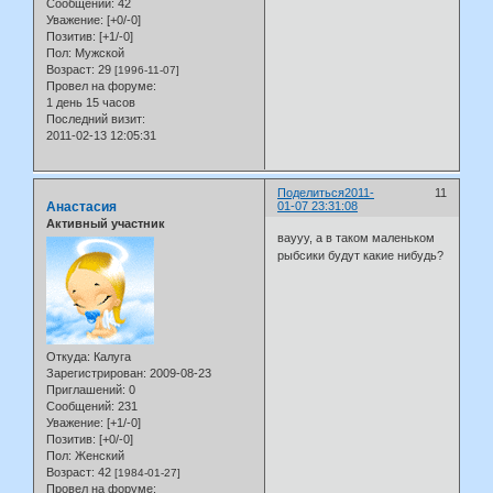
Сообщений:
42
Уважение:
[+0/-0]
Позитив:
[+1/-0]
Пол:
Мужской
Возраст:
29
[1996-11-07]
Провел на форуме:
1 день 15 часов
Последний визит:
2011-02-13 12:05:31
Поделиться
2011-
11
Анастасия
01-07 23:31:08
Активный участник
ваууу, а в таком маленьком
рыбсики будут какие нибудь?
Откуда:
Калуга
Зарегистрирован
: 2009-08-23
Приглашений:
0
Сообщений:
231
Уважение:
[+1/-0]
Позитив:
[+0/-0]
Пол:
Женский
Возраст:
42
[1984-01-27]
Провел на форуме: