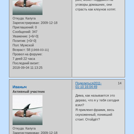
уговоры домашних, они
страсть как клоунов хотят.
Откуда:
Калуга
Зарегистрирован
: 2009-12-18
Приглашений:
0
Сообщений:
347
Уважение:
[+6/-0]
Позитив:
[+0/-0]
Пол:
Мужской
Возраст:
58
[1968-03-11]
Провел на форуме:
7 дней 22 часа
Последний визит:
2018-09-04 11:13:25
Поделиться
2011-
14
Иваныч
01-10 16:04:49
Активный участник
Дима, как называется это
дерево, что я у тебя сегодня
взял?
Я приклеил фражик, весь
скукоженный, поникший
стоит. Отойдёт?
Откуда:
Калуга
Зарегистрирован
: 2009-12-18