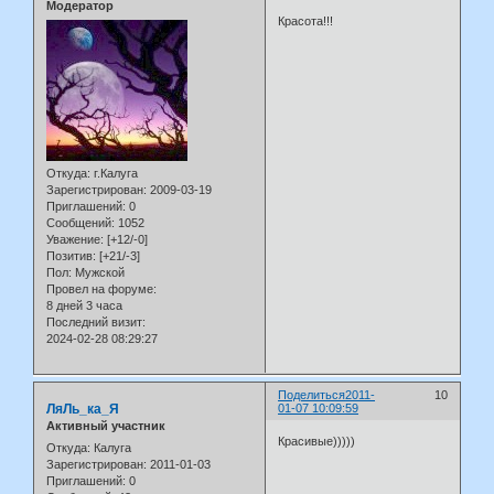
Модератор
Красота!!!
Откуда:
г.Калуга
Зарегистрирован
: 2009-03-19
Приглашений:
0
Сообщений:
1052
Уважение:
[+12/-0]
Позитив:
[+21/-3]
Пол:
Мужской
Провел на форуме:
8 дней 3 часа
Последний визит:
2024-02-28 08:29:27
Поделиться
2011-
10
ЛяЛь_ка_Я
01-07 10:09:59
Активный участник
Красивые)))))
Откуда:
Калуга
Зарегистрирован
: 2011-01-03
Приглашений:
0