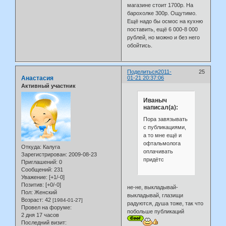
магазине стоит 1700р. На
барохолке 300р. Ощутимо.
Ещё надо бы осмос на кухню
поставить, ещё 6 000-8 000
рублей, но можно и без него
обойтись.
Поделиться
2011-
25
Анастасия
01-21 20:37:06
Активный участник
Иваныч
написал(а):
Пора завязывать
с публикациями,
а то мне ещё и
офтальмолога
Откуда:
Калуга
оплачивать
Зарегистрирован
: 2009-08-23
придётс
Приглашений:
0
Сообщений:
231
Уважение:
[+1/-0]
Позитив:
[+0/-0]
не-не, выкладывай-
Пол:
Женский
выкладывай, глазищи
Возраст:
42
[1984-01-27]
радуются, душа тоже, так что
Провел на форуме:
побольше публикаций
2 дня 17 часов
Последний визит: