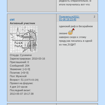
редкость отвратительно. В
итоге получилось вот что:
Поделиться
2011-
2
ctrl
01-06 19:23:45
Активный участник
одинокий риф в бескрайнем
океане
наверно скоро к этому
приду,как писалось в одной
из тем,ЗУДИТ
Откуда:
Сухиничи
Зарегистрирован
: 2010-03-16
Приглашений:
0
Сообщений:
204
Уважение:
[+1/-0]
Позитив:
[+0/-0]
Пол:
Мужской
Возраст:
51
[1975-03-28]
Провел на форуме:
4 дня 14 часов
Последний визит:
2013-05-07 19:17:38