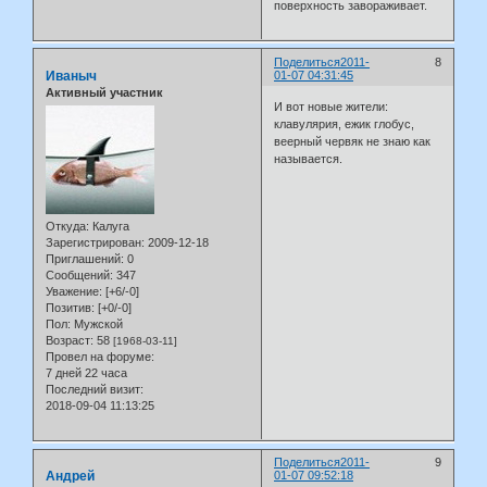
поверхность завораживает.
Поделиться
2011-
8
Иваныч
01-07 04:31:45
Активный участник
И вот новые жители:
клавулярия, ежик глобус,
веерный червяк не знаю как
называется.
Откуда:
Калуга
Зарегистрирован
: 2009-12-18
Приглашений:
0
Сообщений:
347
Уважение:
[+6/-0]
Позитив:
[+0/-0]
Пол:
Мужской
Возраст:
58
[1968-03-11]
Провел на форуме:
7 дней 22 часа
Последний визит:
2018-09-04 11:13:25
Поделиться
2011-
9
Андрей
01-07 09:52:18