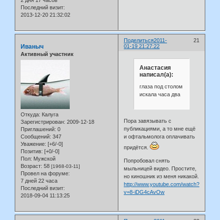
Последний визит:
2013-12-20 21:32:02
Поделиться
2011-
21
Иваныч
01-19 21:27:22
Активный участник
Анастасия
написал(а):
глаза под столом
искала часа два
Откуда:
Калуга
Пора завязывать с
Зарегистрирован
: 2009-12-18
публикациями, а то мне ещё
Приглашений:
0
Сообщений:
347
и офтальмолога оплачивать
Уважение:
[+6/-0]
придётся.
Позитив:
[+0/-0]
Пол:
Мужской
Попробовал снять
Возраст:
58
[1968-03-11]
мыльницей видео. Простите,
Провел на форуме:
но киношник из меня никакой.
7 дней 22 часа
http://www.youtube.com/watch?
Последний визит:
v=8-iDG4cAvOw
2018-09-04 11:13:25