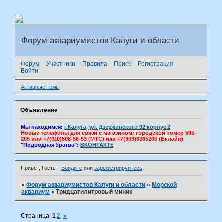
Форум аквариумистов Калуги и области
Форум
Участники
Правила
Поиск
Регистрация
Войти
Активные темы
Объявление
Мы находимся:
г.Калуга, ул. Дзержинского 92 корпус 2
Новые телефоны для связи с магазином: городской номер 595-
205 или +7(910)608-56-53 (МТС) или +7(903)6365205 (Билайн)
"Подводная братва":
ВКОНТАКТЕ
Привет, Гость!
Войдите
или
зарегистрируйтесь
.
»
Форум аквариумистов Калуги и области
»
Морской
аквариум
»
Тридцатилитровый миник
Страница:
1
2
»