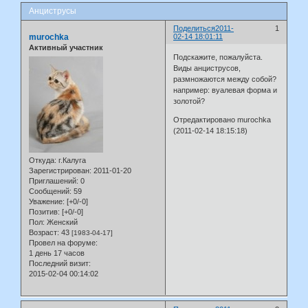
Анциструсы
Поделиться
2011-
1
murochka
02-14 18:01:11
Активный участник
Подскажите, пожалуйста.
Виды анциструсов,
размножаются между собой?
например: вуалевая форма и
золотой?
Отредактировано murochka
(2011-02-14 18:15:18)
Откуда:
г.Калуга
Зарегистрирован
: 2011-01-20
Приглашений:
0
Сообщений:
59
Уважение:
[+0/-0]
Позитив:
[+0/-0]
Пол:
Женский
Возраст:
43
[1983-04-17]
Провел на форуме:
1 день 17 часов
Последний визит:
2015-02-04 00:14:02