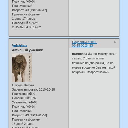
Позитив:
[+0/-0]
Пол:
Женский
Возраст:
43
[1983-04-17]
Провел на форуме:
1 день 17 часов
Последний визит:
2015-02-04 00:14:02
Поделиться
2011-
6
Volchitca
02-15 00:24:13
Активный участник
murochka
Да, по-моему тоже
самец. У самки усики
похожие на два рожка, но на
морде вроде не бывает такой
бахромы. Возраст какой?
Откуда:
Калуга
Зарегистрирован
: 2010-10-18
Приглашений:
0
Сообщений:
676
Уважение:
[+4/-0]
Позитив:
[+0/-0]
Пол:
Женский
Возраст:
49
[1977-02-04]
Провел на форуме:
13 дней 2 часа