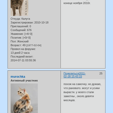
конеце ноября 2010г.
Откуда:
Калуга
Зарегистрирован
: 2010-10-18
Приглашений:
0
Сообщений:
676
Уважение:
[+4/-0]
Позитив:
[+0/-0]
Пол:
Женский
Возраст:
49
[1977-02-04]
Провел на форуме:
13 дней 2 часа
Последний визит:
2014-07-11 03:55:36
Поделиться
2011-
25
murochka
02-28 15:43:15
Активный участник
похож на самочку. но думаю,
что рановато. могут и усики
вырасти. у моего стали
заметны , около девяти
месяцев.