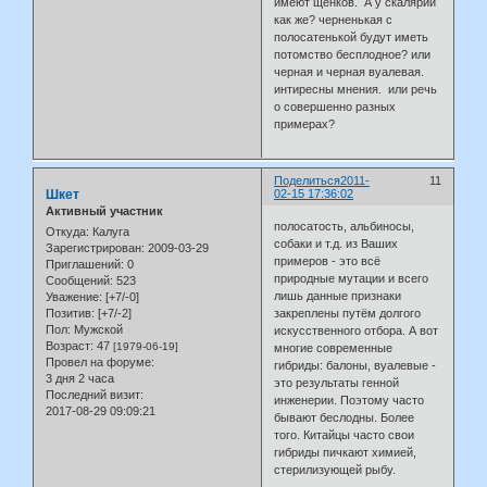
имеют щенков. А у скалярий
как же? черненькая с
полосатенькой будут иметь
потомство бесплодное? или
черная и черная вуалевая.
интиресны мнения. или речь
о совершенно разных
примерах?
Поделиться
2011-
11
Шкет
02-15 17:36:02
Активный участник
полосатость, альбиносы,
Откуда:
Калуга
собаки и т.д. из Ваших
Зарегистрирован
: 2009-03-29
примеров - это всё
Приглашений:
0
природные мутации и всего
Сообщений:
523
лишь данные признаки
Уважение:
[+7/-0]
закреплены путём долгого
Позитив:
[+7/-2]
Пол:
Мужской
искусственного отбора. А вот
Возраст:
47
[1979-06-19]
многие современные
Провел на форуме:
гибриды: балоны, вуалевые -
3 дня 2 часа
это результаты генной
Последний визит:
инженерии. Поэтому часто
2017-08-29 09:09:21
бывают беслодны. Более
того. Китайцы часто свои
гибриды пичкают химией,
стерилизующей рыбу.