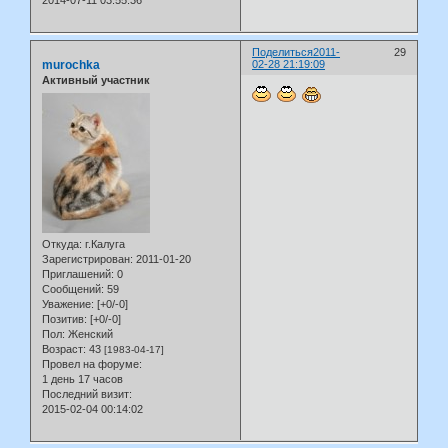
2014-07-11 03:55:36
Поделиться
2011-
29
murochka
02-28 21:19:09
Активный участник
Откуда:
г.Калуга
Зарегистрирован
: 2011-01-20
Приглашений:
0
Сообщений:
59
Уважение:
[+0/-0]
Позитив:
[+0/-0]
Пол:
Женский
Возраст:
43
[1983-04-17]
Провел на форуме:
1 день 17 часов
Последний визит:
2015-02-04 00:14:02