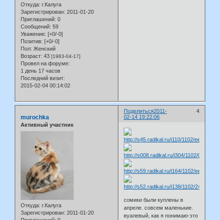
Откуда:
г.Калуга
Зарегистрирован
: 2011-01-20
Приглашений:
0
Сообщений:
59
Уважение:
[+0/-0]
Позитив:
[+0/-0]
Пол:
Женский
Возраст:
43
[1983-04-17]
Провел на форуме:
1 день 17 часов
Последний визит:
2015-02-04 00:14:02
Поделиться
2011-
4
murochka
02-14 19:22:06
Активный участник
сомики были куплены в
Откуда:
г.Калуга
апреле. совсем маленькие.
Зарегистрирован
: 2011-01-20
вуалевый, как я понимаю-это
Приглашений:
0