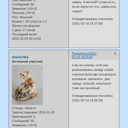
самец. А желтый? усики есть,
Сообщений:
59
но их мало.кто это, самец или
Уважение:
[+0/-0]
самка?
Позитив:
[+0/-0]
Пол:
Женский
Отредактировано murochka
Возраст:
43
[1983-04-17]
(2011-02-14 19:27:50)
Провел на форуме:
1 день 17 часов
Последний визит:
2015-02-04 00:14:02
Поделиться
2011-
5
murochka
02-14 19:25:47
Активный участник
я бы не хотела, чтоб они
размножались между собой.
сначала были два ансцитруса
вуалевые. оказались два
самца. золотой, покупался
тоже как вуалевый.
Отредактировано murochka
(2011-02-14 19:28:30)
Откуда:
г.Калуга
Зарегистрирован
: 2011-01-20
Приглашений:
0
Сообщений:
59
Уважение:
[+0/-0]