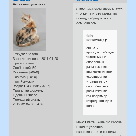
Активный участник
я все-таки, склоняюсь к тому,
что желтый_это самка. по
поводу гибридов, я вот
сомневаюсь.
tish
написал(а):
Увы это
природа...гибриды
Откуда:
г.Калуга
животных не
Зарегистрирован
: 2011-01-20
способны к
Приглашений:
0
размножению,
Сообщений:
59
при межродовом
Уважение:
[+0/-0]
скрешивании
Позитив:
[+0/-0]
утрачивается
Пол:
Женский
Возраст:
43
способность к
[1983-04-17]
Провел на форуме:
размножению -
1 день 17 часов
как например
Последний визит:
гибрид лошади и
2015-02-04 00:14:02
осла.
может быть.. А как же собака
и волк? успешно
скрещиваются и потомки