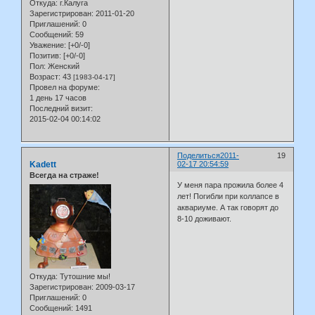
Откуда:
г.Калуга
Зарегистрирован
: 2011-01-20
Приглашений:
0
Сообщений:
59
Уважение:
[+0/-0]
Позитив:
[+0/-0]
Пол:
Женский
Возраст:
43
[1983-04-17]
Провел на форуме:
1 день 17 часов
Последний визит:
2015-02-04 00:14:02
Поделиться
2011-
19
Kadett
02-17 20:54:59
Всегда на страже!
У меня пара прожила более 4
лет! Погибли при коллапсе в
аквариуме. А так говорят до
8-10 доживают.
Откуда:
Тутошние мы!
Зарегистрирован
: 2009-03-17
Приглашений:
0
Сообщений:
1491