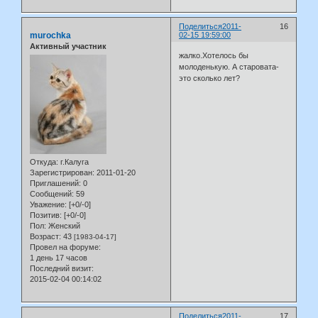
Поделиться
2011-
16
murochka
02-15 19:59:00
Активный участник
жалко.Хотелось бы
молоденькую. А старовата-
это сколько лет?
Откуда:
г.Калуга
Зарегистрирован
: 2011-01-20
Приглашений:
0
Сообщений:
59
Уважение:
[+0/-0]
Позитив:
[+0/-0]
Пол:
Женский
Возраст:
43
[1983-04-17]
Провел на форуме:
1 день 17 часов
Последний визит:
2015-02-04 00:14:02
Поделиться
2011-
17