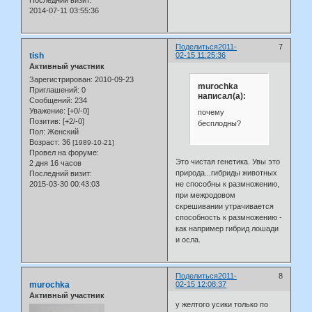
Последний визит:
2014-07-11 03:55:36
Поделиться
2011-
7
tish
02-15 11:25:36
Активный участник
Зарегистрирован
: 2010-09-23
murochka
Приглашений:
0
написал(а):
Сообщений:
234
Уважение:
[+0/-0]
почему
Позитив:
[+2/-0]
бесплодны?
Пол:
Женский
Возраст:
36
[1989-10-21]
Провел на форуме:
Это чистая генетика. Увы это
2 дня 16 часов
природа...гибриды животных
Последний визит:
не способны к размножению,
2015-03-30 00:43:03
при межродовом
скрешивании утрачивается
способность к размножению -
как например гибрид лошади
и осла.
Поделиться
2011-
8
murochka
02-15 12:08:37
Активный участник
у желтого усики только по