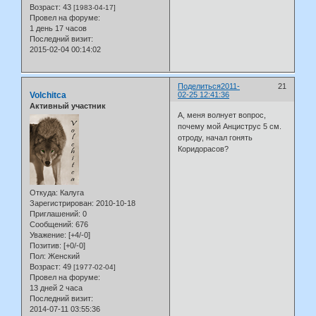
Возраст:
43
[1983-04-17]
Провел на форуме:
1 день 17 часов
Последний визит:
2015-02-04 00:14:02
Поделиться
2011-
21
Volchitca
02-25 12:41:36
Активный участник
А, меня волнует вопрос,
почему мой Анциструс 5 см.
отроду, начал гонять
Коридорасов?
Откуда:
Калуга
Зарегистрирован
: 2010-10-18
Приглашений:
0
Сообщений:
676
Уважение:
[+4/-0]
Позитив:
[+0/-0]
Пол:
Женский
Возраст:
49
[1977-02-04]
Провел на форуме:
13 дней 2 часа
Последний визит:
2014-07-11 03:55:36