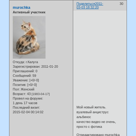
Поделиться
2011-
30
murochka
03-03 18:32:20
Активный участник
Откуда:
г.Калуга
Зарегистрирован
: 2011-01-20
Приглашений:
0
Сообщений:
59
Уважение:
[+0/-0]
Позитив:
[+0/-0]
Пол:
Женский
Возраст:
43
[1983-04-17]
Провел на форуме:
1 день 17 часов
Мой новый житель.
Последний визит:
2015-02-04 00:14:02
вуалевый анциструс
альбинос
качество видео не очень,
просто с фотика
Отредактировано murochka