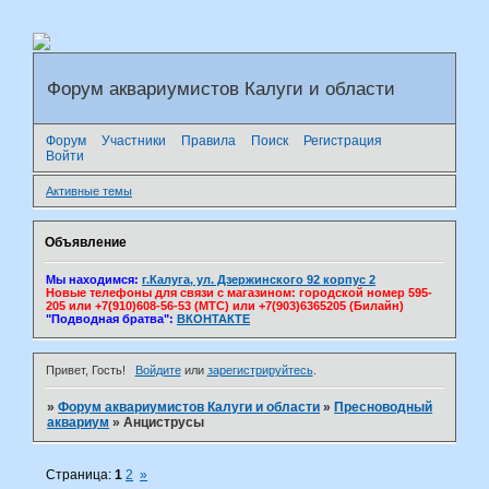
Форум аквариумистов Калуги и области
Форум
Участники
Правила
Поиск
Регистрация
Войти
Активные темы
Объявление
Мы находимся:
г.Калуга, ул. Дзержинского 92 корпус 2
Новые телефоны для связи с магазином: городской номер 595-
205 или +7(910)608-56-53 (МТС) или +7(903)6365205 (Билайн)
"Подводная братва":
ВКОНТАКТЕ
Привет, Гость!
Войдите
или
зарегистрируйтесь
.
»
Форум аквариумистов Калуги и области
»
Пресноводный
аквариум
»
Анциструсы
Страница:
1
2
»