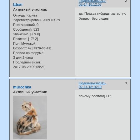
Поделиться
2011-
2
Шкет
02-14 18:12:57
Активный участник
да. Правда гибриды зачастую
Откуда:
Калуга
бывают бесплодны
Зарегистрирован
: 2009-03-29
Приглашений:
0
Сообщений:
523
Уважение:
[+7/-0]
Позитив:
[+7/-2]
Пол:
Мужской
Возраст:
47
[1979-06-19]
Провел на форуме:
3 дня 2 часа
Последний визит:
2017-08-29 09:09:21
Поделиться
2011-
3
murochka
02-14 18:16:19
Активный участник
почему бесплодны?