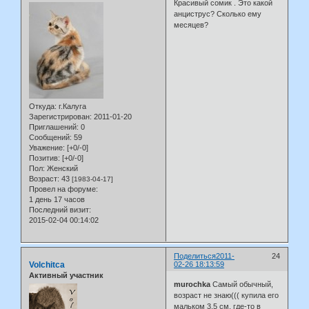
Красивый сомик . Это какой
анциструс? Сколько ему
месяцев?
Откуда:
г.Калуга
Зарегистрирован
: 2011-01-20
Приглашений:
0
Сообщений:
59
Уважение:
[+0/-0]
Позитив:
[+0/-0]
Пол:
Женский
Возраст:
43
[1983-04-17]
Провел на форуме:
1 день 17 часов
Последний визит:
2015-02-04 00:14:02
Поделиться
2011-
24
Volchitca
02-26 18:13:59
Активный участник
murochka
Самый обычный,
возраст не знаю((( купила его
мальком 3.5 см. где-то в