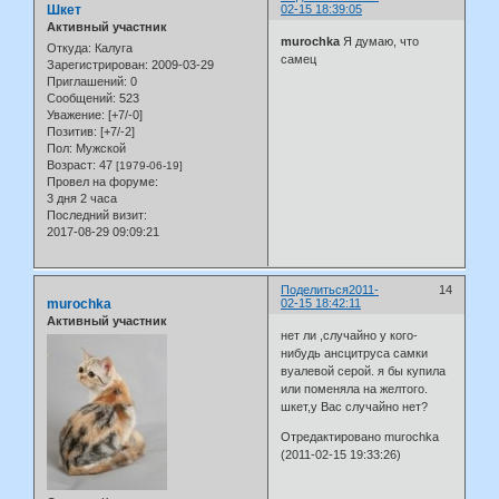
Шкет
02-15 18:39:05
Активный участник
murochka
Я думаю, что
Откуда:
Калуга
самец
Зарегистрирован
: 2009-03-29
Приглашений:
0
Сообщений:
523
Уважение:
[+7/-0]
Позитив:
[+7/-2]
Пол:
Мужской
Возраст:
47
[1979-06-19]
Провел на форуме:
3 дня 2 часа
Последний визит:
2017-08-29 09:09:21
Поделиться
2011-
14
murochka
02-15 18:42:11
Активный участник
нет ли ,случайно у кого-
нибудь ансцитруса самки
вуалевой серой. я бы купила
или поменяла на желтого.
шкет,у Вас случайно нет?
Отредактировано murochka
(2011-02-15 19:33:26)