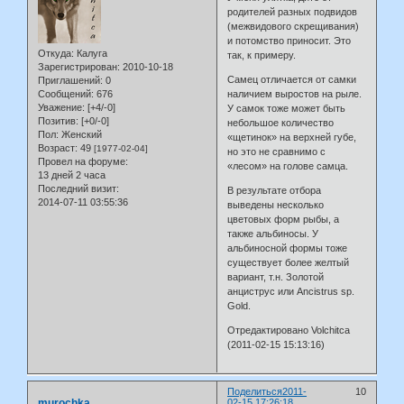
родителей разных подвидов
(межвидового скрещивания)
и потомство приносит. Это
Откуда:
Калуга
так, к примеру.
Зарегистрирован
: 2010-10-18
Самец отличается от самки
Приглашений:
0
Сообщений:
676
наличием выростов на рыле.
Уважение:
[+4/-0]
У самок тоже может быть
Позитив:
[+0/-0]
небольшое количество
Пол:
Женский
«щетинок» на верхней губе,
Возраст:
49
[1977-02-04]
но это не сравнимо с
Провел на форуме:
«лесом» на голове самца.
13 дней 2 часа
Последний визит:
В результате отбора
2014-07-11 03:55:36
выведены несколько
цветовых форм рыбы, а
также альбиносы. У
альбиносной формы тоже
существует более желтый
вариант, т.н. Золотой
анциструс или Ancistrus sp.
Gold.
Отредактировано Volchitca
(2011-02-15 15:13:16)
Поделиться
2011-
10
murochka
02-15 17:26:18