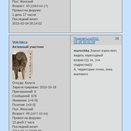
Пол:
Женский
Возраст:
43
[1983-04-17]
Провел на форуме:
1 день 17 часов
Последний визит:
2015-02-04 00:14:02
Поделиться
2011-
28
Volchitca
02-28 20:41:09
Активный участник
murochka
Значит взрослеет,
видать переходный
возраст))) эх, эти
подростки)))
А, территории точно, пока
маловато
Откуда:
Калуга
Зарегистрирован
: 2010-10-18
Приглашений:
0
Сообщений:
676
Уважение:
[+4/-0]
Позитив:
[+0/-0]
Пол:
Женский
Возраст:
49
[1977-02-04]
Провел на форуме:
13 дней 2 часа
Последний визит: