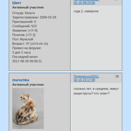
Шкет
02-16 08:23:56
Активный участник
года 2, наверное
Откуда:
Калуга
Зарегистрирован
: 2009-03-29
Приглашений:
0
Сообщений:
523
Уважение:
[+7/-0]
Позитив:
[+7/-2]
Пол:
Мужской
Возраст:
47
[1979-06-19]
Провел на форуме:
3 дня 2 часа
Последний визит:
2017-08-29 09:09:21
Поделиться
2011-
18
murochka
02-16 23:17:08
Активный участник
сколько лет, в среднем, живут
анциструсы? кто знает?