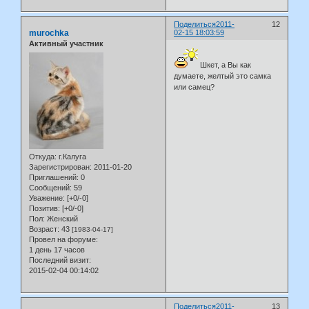
Поделиться
2011-
12
murochka
02-15 18:03:59
Активный участник
Шкет, а Вы как
думаете, желтый это самка
или самец?
Откуда:
г.Калуга
Зарегистрирован
: 2011-01-20
Приглашений:
0
Сообщений:
59
Уважение:
[+0/-0]
Позитив:
[+0/-0]
Пол:
Женский
Возраст:
43
[1983-04-17]
Провел на форуме:
1 день 17 часов
Последний визит:
2015-02-04 00:14:02
Поделиться
2011-
13