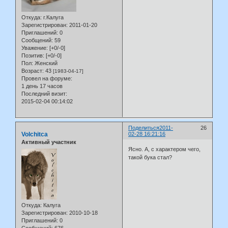
Откуда:
г.Калуга
Зарегистрирован
: 2011-01-20
Приглашений:
0
Сообщений:
59
Уважение:
[+0/-0]
Позитив:
[+0/-0]
Пол:
Женский
Возраст:
43
[1983-04-17]
Провел на форуме:
1 день 17 часов
Последний визит:
2015-02-04 00:14:02
Поделиться
2011-
26
Volchitca
02-28 16:21:16
Активный участник
Ясно. А, с характером чего,
такой бука стал?
Откуда:
Калуга
Зарегистрирован
: 2010-10-18
Приглашений:
0
Сообщений:
676