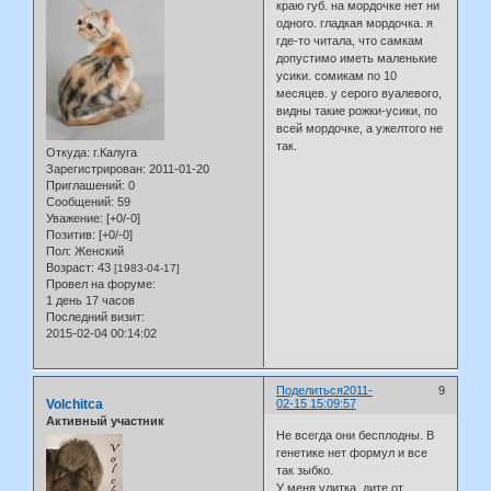
краю губ. на мордочке нет ни
одного. гладкая мордочка. я
где-то читала, что самкам
допустимо иметь маленькие
усики. сомикам по 10
месяцев. у серого вуалевого,
видны такие рожки-усики, по
всей мордочке, а ужелтого не
так.
Откуда:
г.Калуга
Зарегистрирован
: 2011-01-20
Приглашений:
0
Сообщений:
59
Уважение:
[+0/-0]
Позитив:
[+0/-0]
Пол:
Женский
Возраст:
43
[1983-04-17]
Провел на форуме:
1 день 17 часов
Последний визит:
2015-02-04 00:14:02
Поделиться
2011-
9
Volchitca
02-15 15:09:57
Активный участник
Не всегда они бесплодны. В
генетике нет формул и все
так зыбко.
У меня улитка, дите от