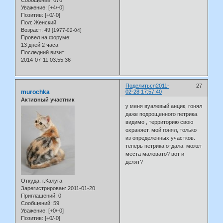
Уважение:
[+4/-0]
Позитив:
[+0/-0]
Пол:
Женский
Возраст:
49
[1977-02-04]
Провел на форуме:
13 дней 2 часа
Последний визит:
2014-07-11 03:55:36
Поделиться
2011-
27
murochka
02-28 17:57:40
Активный участник
у меня вуалевый анцик, гонял
даже подрощенного петрика.
видимо , территорию свою
охраняет. мой гонял, только
из определенных участков.
теперь петрика отдала. может
места маловато? вот и
делят?
Откуда:
г.Калуга
Зарегистрирован
: 2011-01-20
Приглашений:
0
Сообщений:
59
Уважение:
[+0/-0]
Позитив:
[+0/-0]