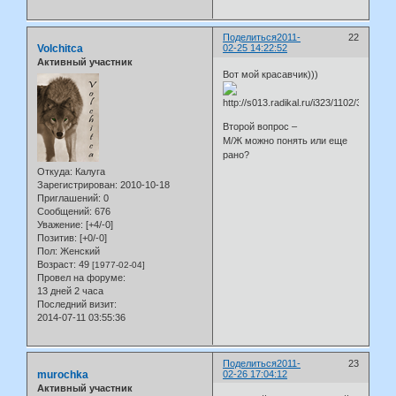
Поделиться
2011-
22
Volchitca
02-25 14:22:52
Активный участник
Вот мой красавчик)))
Второй вопрос –
М/Ж можно понять или еще
рано?
Откуда:
Калуга
Зарегистрирован
: 2010-10-18
Приглашений:
0
Сообщений:
676
Уважение:
[+4/-0]
Позитив:
[+0/-0]
Пол:
Женский
Возраст:
49
[1977-02-04]
Провел на форуме:
13 дней 2 часа
Последний визит:
2014-07-11 03:55:36
Поделиться
2011-
23
murochka
02-26 17:04:12
Активный участник