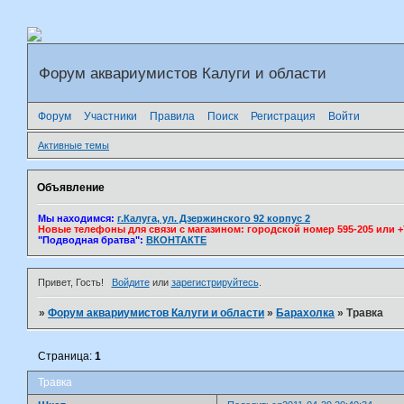
Форум аквариумистов Калуги и области
Форум
Участники
Правила
Поиск
Регистрация
Войти
Активные темы
Объявление
Мы находимся:
г.Калуга, ул. Дзержинского 92 корпус 2
Новые телефоны для связи с магазином: городской номер 595-205 или +7(
"Подводная братва":
ВКОНТАКТЕ
Привет, Гость!
Войдите
или
зарегистрируйтесь
.
»
Форум аквариумистов Калуги и области
»
Барахолка
»
Травка
Страница:
1
Травка