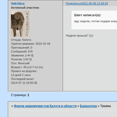
Volchitca
Поделиться
2011-05-06 13:39:34
Активный участник
Шкет написал(а):
жду неделю, потом подарю кому
Неделя прошла? ))))
Откуда:
Калуга
Зарегистрирован
: 2010-10-18
Приглашений:
0
Сообщений:
676
Уважение:
[+4/-0]
Позитив:
[+0/-0]
Пол:
Женский
Возраст:
49
[1977-02-04]
Провел на форуме:
13 дней 2 часа
Последний визит:
2014-07-11 03:55:36
Страница:
1
»
Форум аквариумистов Калуги и области
»
Барахолка
»
Травка