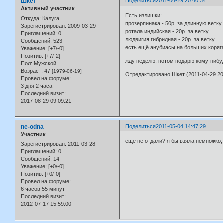
Шкет
Поделиться
2011-04-29 20:40:34
Активный участник
Есть излишки:
Откуда:
Калуга
прозерпинака - 50р. за длинную ветку
Зарегистрирован
: 2009-03-29
ротала индийская - 20р. за ветку
Приглашений:
0
людвигия гибридная - 20р. за ветку.
Сообщений:
523
есть ещё анубиасы на больших корягах
Уважение:
[+7/-0]
Позитив:
[+7/-2]
жду неделю, потом подарю кому-нибу
Пол:
Мужской
Возраст:
47
[1979-06-19]
Отредактировано Шкет (2011-04-29 20
Провел на форуме:
3 дня 2 часа
Последний визит:
2017-08-29 09:09:21
ne-odna
Поделиться
2011-05-04 14:47:29
Участник
еще не отдали? я бы взяла немножко, 
Зарегистрирован
: 2011-03-28
Приглашений:
0
Сообщений:
14
Уважение:
[+0/-0]
Позитив:
[+0/-0]
Провел на форуме:
6 часов 55 минут
Последний визит:
2012-07-17 15:59:00