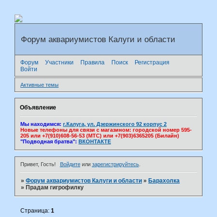
Форум аквариумистов Калуги и области
Форум
Участники
Правила
Поиск
Регистрация
Войти
Активные темы
Объявление
Мы находимся:
г.Калуга, ул. Дзержинского 92 корпус 2
Новые телефоны для связи с магазином: городской номер 595-
205 или +7(910)608-56-53 (МТС) или +7(903)6365205 (Билайн)
"Подводная братва":
ВКОНТАКТЕ
Привет, Гость!
Войдите
или
зарегистрируйтесь
.
»
Форум аквариумистов Калуги и области
»
Барахолка
»
Прадам гигрофилку
Страница:
1