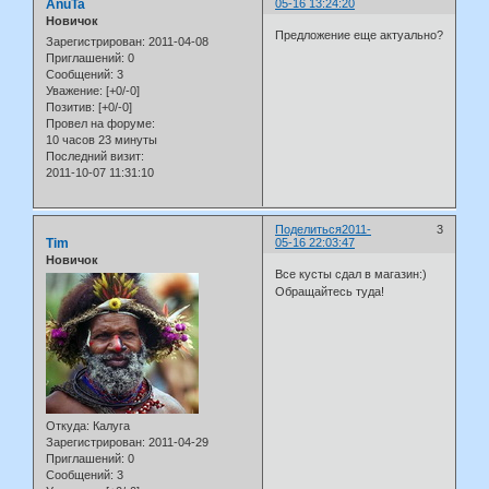
AnuTa
05-16 13:24:20
Новичок
Предложение еще актуально?
Зарегистрирован
: 2011-04-08
Приглашений:
0
Сообщений:
3
Уважение:
[+0/-0]
Позитив:
[+0/-0]
Провел на форуме:
10 часов 23 минуты
Последний визит:
2011-10-07 11:31:10
Поделиться
2011-
3
Tim
05-16 22:03:47
Новичок
Все кусты сдал в магазин:)
Обращайтесь туда!
Откуда:
Калуга
Зарегистрирован
: 2011-04-29
Приглашений:
0
Сообщений:
3