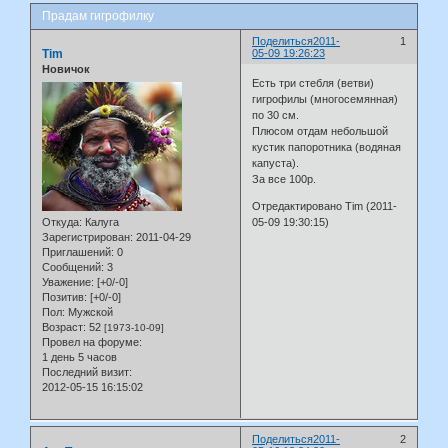
Прадам гигрофилку
Поделиться
2011-
1
Tim
05-09 19:26:23
Новичок
Есть три стебля (ветви)
гигрофилы (многосемянная)
по 30 см.
Плюсом отдам небольшой
кустик папоротника (водяная
капуста).
За все 100р.
Отредактировано Tim (2011-
Откуда:
Калуга
05-09 19:30:15)
Зарегистрирован
: 2011-04-29
Приглашений:
0
Сообщений:
3
Уважение:
[+0/-0]
Позитив:
[+0/-0]
Пол:
Мужской
Возраст:
52
[1973-10-09]
Провел на форуме:
1 день 5 часов
Последний визит:
2012-05-15 16:15:02
Поделиться
2011-
2