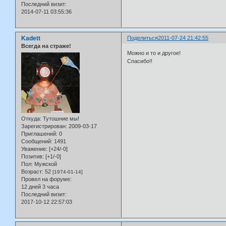
Последний визит:
2014-07-11 03:55:36
Kadett
Поделиться
2011-07-24 21:42:55
Всегда на страже!
Можно и то и другое!
Спасибо!!
Откуда:
Тутошние мы!
Зарегистрирован
: 2009-03-17
Приглашений:
0
Сообщений:
1491
Уважение:
[+24/-0]
Позитив:
[+1/-0]
Пол:
Мужской
Возраст:
52
[1974-01-14]
Провел на форуме:
12 дней 3 часа
Последний визит:
2017-10-12 22:57:03