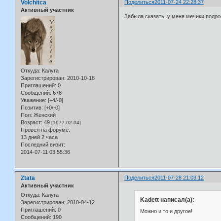
Volchitca
Поделиться
2011-07-24 22:28:37
Активный участник
Забыла сказать, у меня мечики подрос
Откуда:
Калуга
Зарегистрирован
: 2010-10-18
Приглашений:
0
Сообщений:
676
Уважение:
[+4/-0]
Позитив:
[+0/-0]
Пол:
Женский
Возраст:
49
[1977-02-04]
Провел на форуме:
13 дней 2 часа
Последний визит:
2014-07-11 03:55:36
Ztata
Поделиться
2011-07-28 21:03:12
Активный участник
Откуда:
Калуга
Kadett написал(а):
Зарегистрирован
: 2010-04-12
Приглашений:
0
Можно и то и другое!
Сообщений:
190