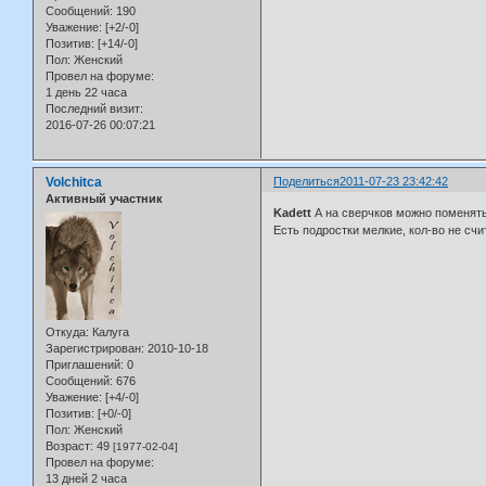
Сообщений:
190
Уважение:
[+2/-0]
Позитив:
[+14/-0]
Пол:
Женский
Провел на форуме:
1 день 22 часа
Последний визит:
2016-07-26 00:07:21
Volchitca
Поделиться
2011-07-23 23:42:42
Активный участник
Kadett
А на сверчков можно поменят
Есть подростки мелкие, кол-во не счит
Откуда:
Калуга
Зарегистрирован
: 2010-10-18
Приглашений:
0
Сообщений:
676
Уважение:
[+4/-0]
Позитив:
[+0/-0]
Пол:
Женский
Возраст:
49
[1977-02-04]
Провел на форуме:
13 дней 2 часа