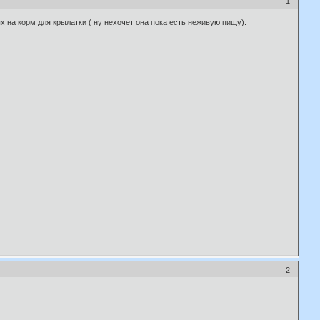
1
х на корм для крылатки ( ну нехочет она пока есть неживую пищу).
2