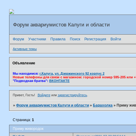
Форум аквариумистов Калуги и области
Форум
Участники
Правила
Поиск
Регистрация
Войти
Активные темы
Объявление
Мы находимся:
г.Калуга, ул. Дзержинского 92 корпус 2
Новые телефоны для связи с магазином: городской номер 595-205 или +7(
"Подводная братва":
ВКОНТАКТЕ
Привет, Гость!
Войдите
или
зарегистрируйтесь
.
»
Форум аквариумистов Калуги и области
»
Барахолка
»
Приму жи
Страница:
1
Приму живородок