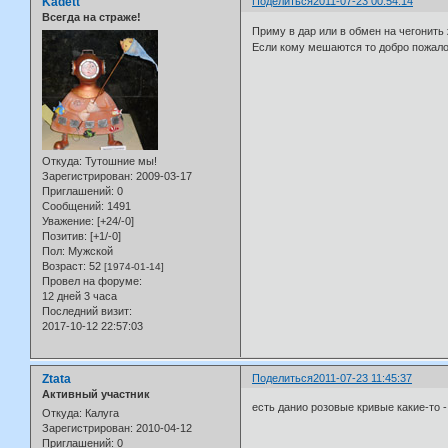
Kadett
Поделиться
2011-07-23 00:54:14
Всегда на страже!
Приму в дар или в обмен на чегонить 
Если кому мешаются то добро пожало
Откуда:
Тутошние мы!
Зарегистрирован
: 2009-03-17
Приглашений:
0
Сообщений:
1491
Уважение:
[+24/-0]
Позитив:
[+1/-0]
Пол:
Мужской
Возраст:
52
[1974-01-14]
Провел на форуме:
12 дней 3 часа
Последний визит:
2017-10-12 22:57:03
Ztata
Поделиться
2011-07-23 11:45:37
Активный участник
есть данио розовые кривые какие-то -
Откуда:
Калуга
Зарегистрирован
: 2010-04-12
Приглашений:
0