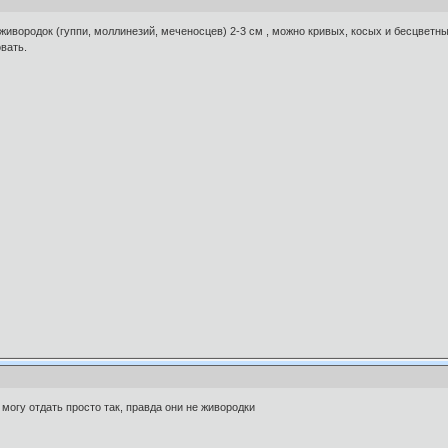
живородок (гуппи, моллинезий, меченосцев) 2-3 см , можно кривых, косых и бесцветны
вать.
 могу отдать просто так, правда они не живородки