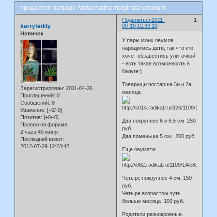
продаются малыши Archachatina marginata var.ovum
Поделиться
2011-
1
karryteddy
09-10 12:33:10
Новичок
У пары моих овумов
народились дети, так что кто
хочет обзавестись улиточкой
- есть такая возможность в
Калуге:)
Товарищи постарше 3и и 2а
Зарегистрирован
: 2011-04-26
месяца:
Приглашений:
0
Сообщений:
8
Уважение:
[+0/-0]
Позитив:
[+0/-0]
Два покрупнее 6 и 6,5 см 250
Провел на форуме:
руб.
2 часа 49 минут
Два поменьше 5 см. 200 руб.
Последний визит:
2012-07-29 12:23:42
Еще овумята:
Четыре покрупнее 4 см 150
руб.
Четыре возрастом чуть
больше месяца 100 руб.
Родители разнокровные.