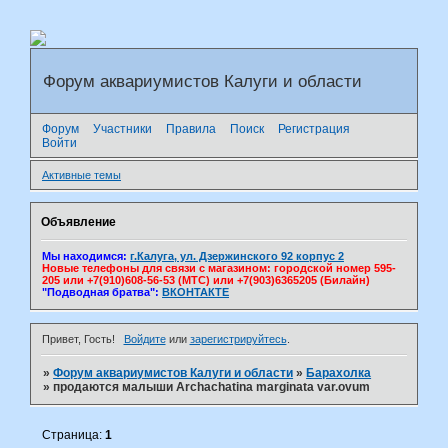
Форум аквариумистов Калуги и области
Форум
Участники
Правила
Поиск
Регистрация
Войти
Активные темы
Объявление
Мы находимся:
г.Калуга, ул. Дзержинского 92 корпус 2
Новые телефоны для связи с магазином: городской номер 595-
205 или +7(910)608-56-53 (МТС) или +7(903)6365205 (Билайн)
"Подводная братва":
ВКОНТАКТЕ
Привет, Гость!
Войдите
или
зарегистрируйтесь
.
»
Форум аквариумистов Калуги и области
»
Барахолка
»
продаются малыши Archachatina marginata var.ovum
Страница:
1