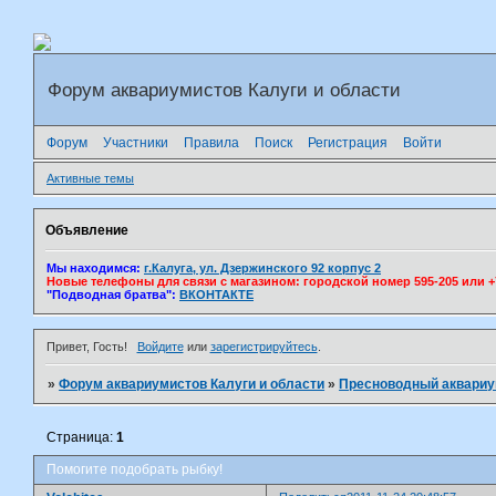
Форум аквариумистов Калуги и области
Форум
Участники
Правила
Поиск
Регистрация
Войти
Активные темы
Объявление
Мы находимся:
г.Калуга, ул. Дзержинского 92 корпус 2
Новые телефоны для связи с магазином: городской номер 595-205 или +7(
"Подводная братва":
ВКОНТАКТЕ
Привет, Гость!
Войдите
или
зарегистрируйтесь
.
»
Форум аквариумистов Калуги и области
»
Пресноводный аквари
Страница:
1
Помогите подобрать рыбку!