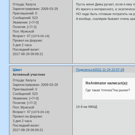
Откуда:
Калуга
Пусть меня Дима ругает, если я ему
Зарегистрирован
: 2009-03-29
Из яркого и интересного, и экзотичес
Приглашений:
0
НО надо быть готовым потратить на р
Сообщений:
523
А вообще, скалярии бывают очень кр
Уважение:
[+7/-0]
Позитив:
[+7/-2]
Пол:
Мужской
Возраст:
47
[1979-06-19]
Провел на форуме:
3 дня 2 часа
Последний визит:
2017-08-29 09:09:21
Шкет
Поделиться
2011-11-24 22:07:29
Активный участник
Откуда:
Калуга
ReAnimator написал(а):
Зарегистрирован
: 2009-03-29
Приглашений:
0
Где такая 'птичка'?на рынке?
Сообщений:
523
Уважение:
[+7/-0]
Позитив:
[+7/-2]
14-й км МКАД
Пол:
Мужской
Возраст:
47
[1979-06-19]
Провел на форуме:
3 дня 2 часа
Последний визит:
2017-08-29 09:09:21