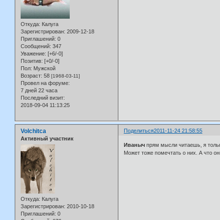
Откуда:
Калуга
Зарегистрирован
: 2009-12-18
Приглашений:
0
Сообщений:
347
Уважение:
[+6/-0]
Позитив:
[+0/-0]
Пол:
Мужской
Возраст:
58
[1968-03-11]
Провел на форуме:
7 дней 22 часа
Последний визит:
2018-09-04 11:13:25
Volchitca
Поделиться
2011-11-24 21:58:55
Активный участник
Иваныч
прям мысли читаешь, я тольк
Может тоже помечтать о них. А что он
Откуда:
Калуга
Зарегистрирован
: 2010-10-18
Приглашений:
0