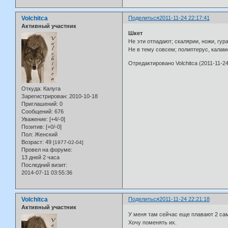
Volchitca
Поделиться
2011-11-24 22:17:41
Активный участник
Шкет
Не эти отпадают; скалярии, ножи, гур
Не в тему совсем; полиптерус, калам
Отредактировано Volchitca (2011-11-24
Откуда:
Калуга
Зарегистрирован
: 2010-10-18
Приглашений:
0
Сообщений:
676
Уважение:
[+4/-0]
Позитив:
[+0/-0]
Пол:
Женский
Возраст:
49
[1977-02-04]
Провел на форуме:
13 дней 2 часа
Последний визит:
2014-07-11 03:55:36
Volchitca
Поделиться
2011-11-24 22:21:18
Активный участник
У меня там сейчас еще плавают 2 са
Хочу поменять их.