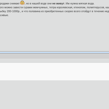
 продажи снижаю
, но в нашей воде они
не живут
. Им нужна мягкая вода.
кого можно завести гурами жемчужных, тетра королевская, ктенопом, полиптерусов, кал
ыбку 200-1000р., и что половина из приобретенных скорее всего отойдут в течение нед
асивые.