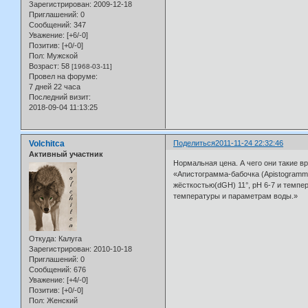
Зарегистрирован
: 2009-12-18
Приглашений:
0
Сообщений:
347
Уважение:
[+6/-0]
Позитив:
[+0/-0]
Пол:
Мужской
Возраст:
58
[1968-03-11]
Провел на форуме:
7 дней 22 часа
Последний визит:
2018-09-04 11:13:25
Volchitca
Поделиться
2011-11-24 22:32:46
Активный участник
Нормальная цена. А чего они такие в
«Апистограмма-бабочка (Apistogramm
жёсткостью(dGH) 11°, рН 6-7 и темп
температуры и параметрам воды.»
Откуда:
Калуга
Зарегистрирован
: 2010-10-18
Приглашений:
0
Сообщений:
676
Уважение:
[+4/-0]
Позитив:
[+0/-0]
Пол:
Женский