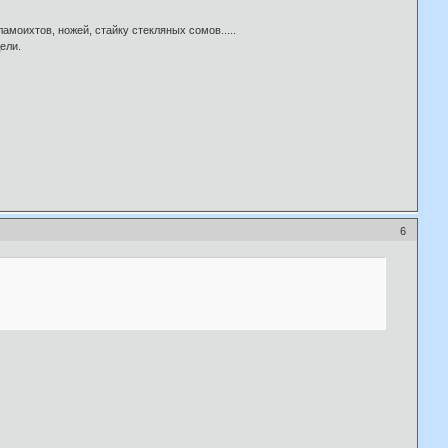
амоихтов, ножей, стайку стекляных сомов.....
ели.
6