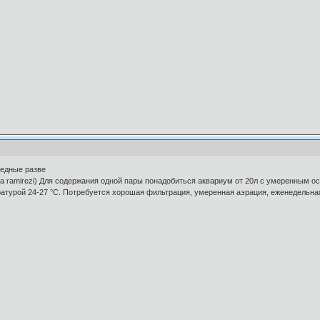
редные разве
a ramirezi) Для содержания одной пары понадобиться аквариум от 20л с умеренным о
ературой 24-27 °С. Потребуется хорошая фильтрация, умеренная аэрация, еженедельн