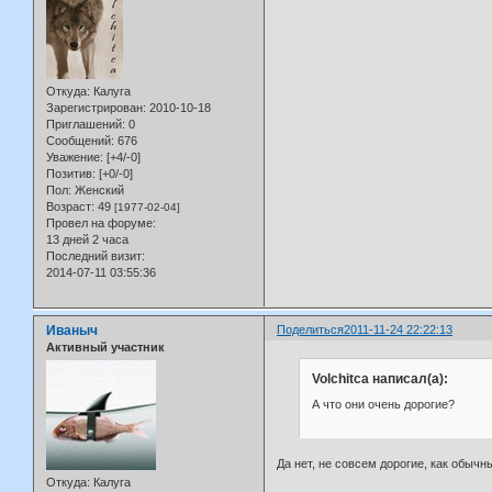
Откуда:
Калуга
Зарегистрирован
: 2010-10-18
Приглашений:
0
Сообщений:
676
Уважение:
[+4/-0]
Позитив:
[+0/-0]
Пол:
Женский
Возраст:
49
[1977-02-04]
Провел на форуме:
13 дней 2 часа
Последний визит:
2014-07-11 03:55:36
Иваныч
Поделиться
2011-11-24 22:22:13
Активный участник
Volchitca написал(а):
А что они очень дорогие?
Да нет, не совсем дорогие, как обычн
Откуда:
Калуга