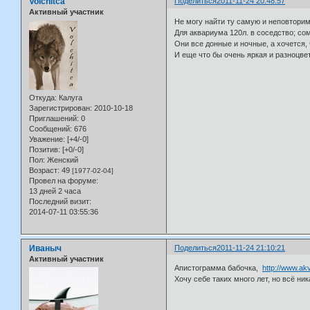
Volchitca
Поделиться
2011-11-24 20:48:57
Активный участник
Не могу найти ту самую и неповторим
Для аквариума 120л. в соседство; сом
Они все донные и ночные, а хочется,
И еще что бы очень яркая и разноцве
Откуда:
Калуга
Зарегистрирован
: 2010-10-18
Приглашений:
0
Сообщений:
676
Уважение:
[+4/-0]
Позитив:
[+0/-0]
Пол:
Женский
Возраст:
49
[1977-02-04]
Провел на форуме:
13 дней 2 часа
Последний визит:
2014-07-11 03:55:36
Иваныч
Поделиться
2011-11-24 21:10:21
Активный участник
Апистограмма бабочка,
http://www.ak
Хочу себе таких много лет, но всё ни