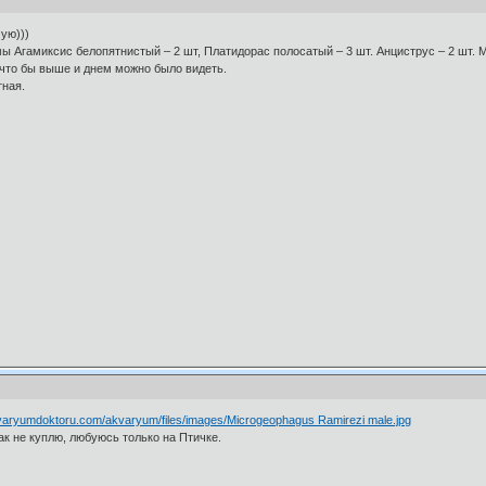
ую)))
ы Агамиксис белопятнистый – 2 шт, Платидорас полосатый – 3 шт. Анциструс – 2 шт. М
 что бы выше и днем можно было видеть.
тная.
varyumdoktoru.com/akvaryum/files/images/Microgeophagus Ramirezi male.jpg
как не куплю, любуюсь только на Птичке.