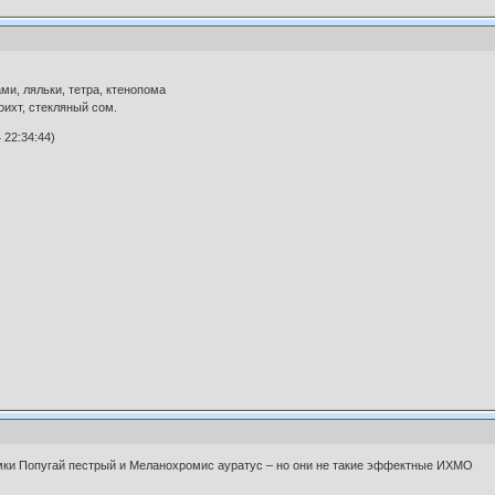
ами, ляльки, тетра, ктенопома
оихт, стекляный сом.
 22:34:44)
мки Попугай пестрый и Меланохромис ауратус – но они не такие эффектные ИХМО