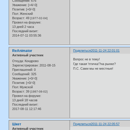
Сообщений:
676
Уважение:
[+4/-0]
Позитив:
[+0/-0]
Пол:
Женский
Возраст:
49
[1977-02-04]
Провел на форуме:
13 дней 2 часа
Последний визит:
2014-07-11 03:55:36
ReAnimator
Поделиться
2011-11-24 22:01:01
Активный участник
Вопрос не в тему!
Откуда:
Кондрово
Где такая 'птичка'?на рынке?
Зарегистрирован
: 2011-08-15
П.С. Сами мы не местные!
Приглашений:
0
Сообщений:
325
Уважение:
[+0/-0]
Позитив:
[+0/-0]
Пол:
Мужской
Возраст:
39
[1987-08-02]
Провел на форуме:
13 дней 18 часов
Последний визит:
2017-08-11 12:17:46
Шкет
Поделиться
2011-11-24 22:05:57
Активный участник