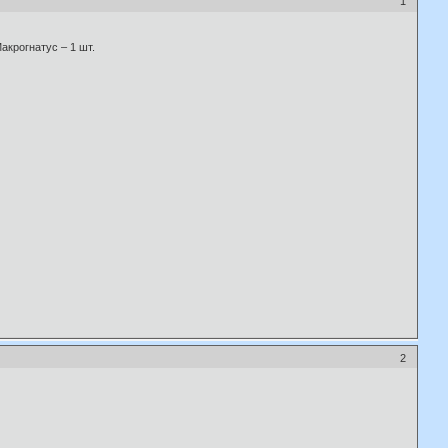
1
акрогнатус – 1 шт.
2