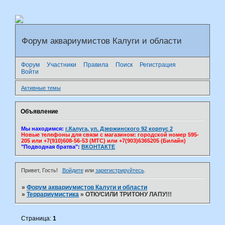
Форум аквариумистов Калуги и области
Форум
Участники
Правила
Поиск
Регистрация
Войти
Активные темы
Объявление
Мы находимся:
г.Калуга, ул. Дзержинского 92 корпус 2
Новые телефоны для связи с магазином: городской номер 595-
205 или +7(910)608-56-53 (МТС) или +7(903)6365205 (Билайн)
"Подводная братва":
ВКОНТАКТЕ
Привет, Гость!
Войдите
или
зарегистрируйтесь
.
»
Форум аквариумистов Калуги и области
»
Террариумистика
»
ОТКУСИЛИ ТРИТОНУ ЛАПУ!!!
Страница:
1