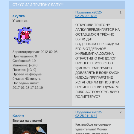
ОТКУСИЛИ ТРИТОНУ ЛАПУ!!!
Поделиться
2012-
1
акулка
02-25 20:16:26
Участник
ОТКУСИЛИ ТРИТОНУ
ЛАПКУ.ПЕРЕДВИГАЕТСЯ НА
ОСТАВШИХСЯ ТРЁХ-НО
ВЫГЛЯДИТ
БОДРЯЧКОМ.ПЕРЕСАДИЛИ
ЕГО В ОТДЕЛЬНОЕ
Зарегистрирован
: 2012-02-08
ЖИЛЬЁ.ЛАПКА ДОЛЖНА
Приглашений:
0
ОТРАСТИ(НО КАК ДОЛОГ
Сообщений:
10
ПРОЦЕС НЕИЗВЕСТНО
Уважение:
[+0/-0]
?)МОЖЕТ ЕМУ НУЖНО
Позитив:
[+0/-0]
ДОБАВЛЯТЬ В ВОДУ КАКОЙ-
Провел на форуме:
НИБУДЬ ПРИПАРАТ?НЕ
9 часов 43 минуты
УСТАНОВИЛИ ВИНОВНИКА
Последний визит:
ПРОИСШЕСТВИЯ.ДУМАЕМ
2017-01-28 17:12:19
ЛИБО АСТРОНОТУС-ЛИБО
ПОЛИПТЕРУС?
Поделиться
2012-
2
Kadett
02-25 21:16:44
Всегда на страже!
Как вообще не сожрали
удивительно! Можно