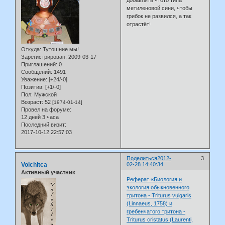
добавлять чтото типа
метиленовой сини, чтобы
грибок не развился, а так
отрастёт!
Откуда:
Тутошние мы!
Зарегистрирован
: 2009-03-17
Приглашений:
0
Сообщений:
1491
Уважение:
[+24/-0]
Позитив:
[+1/-0]
Пол:
Мужской
Возраст:
52
[1974-01-14]
Провел на форуме:
12 дней 3 часа
Последний визит:
2017-10-12 22:57:03
Поделиться
2012-
3
Volchitca
02-28 14:40:34
Активный участник
Реферат «Биология и
экология обыкновенного
тритона - Triturus vulgaris
(Linnaeus, 1758) и
гребенчатого тритона -
Triturus cristatus (Laurenti,