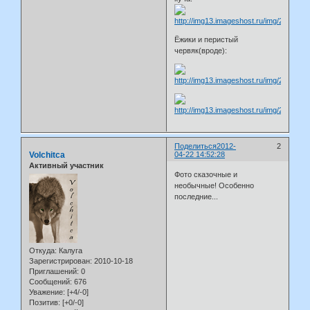
Ёжики и перистый
червяк(вроде):
Поделиться
2012-
2
Volchitca
04-22 14:52:28
Активный участник
Фото сказочные и
необычные! Особенно
последние...
Откуда:
Калуга
Зарегистрирован
: 2010-10-18
Приглашений:
0
Сообщений:
676
Уважение:
[+4/-0]
Позитив:
[+0/-0]