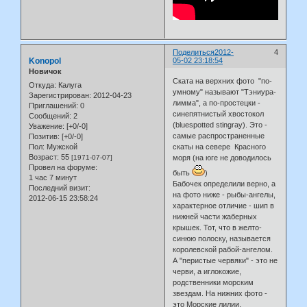
Поделиться
2012-
4
Konopol
05-02 23:18:54
Новичок
Ската на верхних фото "по-
Откуда:
Калуга
умному" называют "Тэниура-
Зарегистрирован
: 2012-04-23
лимма", а по-простецки -
Приглашений:
0
синепятнистый хвостокол
Сообщений:
2
(bluespotted stingray). Это -
Уважение:
[+0/-0]
самые распространенные
Позитив:
[+0/-0]
Пол:
Мужской
скаты на севере Красного
Возраст:
55
[1971-07-07]
моря (на юге не доводилось
Провел на форуме:
быть
)
1 час 7 минут
Бабочек определили верно, а
Последний визит:
на фото ниже - рыбы-ангелы,
2012-06-15 23:58:24
характерное отличие - шип в
нижней части жаберных
крышек. Тот, что в желто-
синюю полоску, называется
королевской рабой-ангелом.
А "перистые червяки" - это не
черви, а иглокожие,
родственники морским
звездам. На нижних фото -
это Морские лилии,