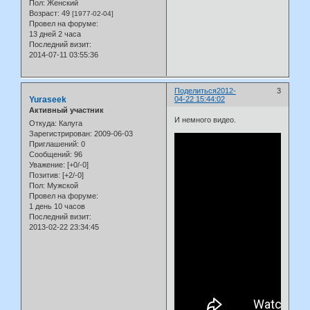
Пол:
Женский
Возраст:
49
[1977-02-04]
Провел на форуме:
13 дней 2 часа
Последний визит:
2014-07-11 03:55:36
Поделиться
2012-
3
Yuraseek
04-22 15:44:02
Активный участник
И немного видео.
Откуда:
Калуга
Зарегистрирован
: 2009-06-03
Приглашений:
0
Сообщений:
96
Уважение:
[+0/-0]
Позитив:
[+2/-0]
Пол:
Мужской
Провел на форуме:
1 день 10 часов
Последний визит:
2013-02-22 23:34:45