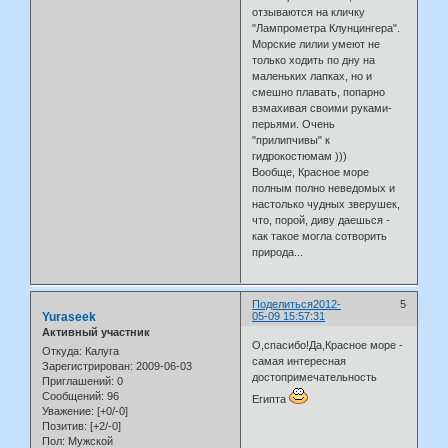
отзываются на кличку
"Лампрометра Клунцингера".
Морские лилии умеют не
только ходить по дну на
маленьких лапках, но и
смешно плавать, попарно
взмахивая своими руками-
перьями. Очень
"прилипчивы" к
гидрокостюмам )))
Вообще, Красное море
полным полно неведомых и
настолько чудных зверушек,
что, порой, диву даешься -
как такое могла сотворить
природа...
Поделиться
2012-
5
Yuraseek
05-09 15:57:31
Активный участник
О,спасибо!Да,Красное море -
Откуда:
Калуга
самая интересная
Зарегистрирован
: 2009-06-03
достопримечательность
Приглашений:
0
Сообщений:
96
Египта
Уважение:
[+0/-0]
Позитив:
[+2/-0]
Пол:
Мужской