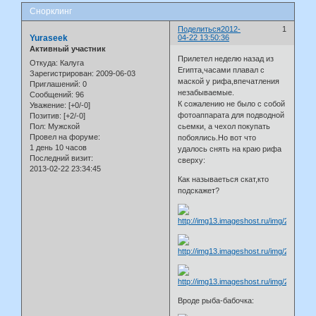
Снорклинг
Поделиться
2012-
1
Yuraseek
04-22 13:50:36
Активный участник
Прилетел неделю назад из
Откуда:
Калуга
Египта,часами плавал с
Зарегистрирован
: 2009-06-03
маской у рифа,впечатления
Приглашений:
0
незабываемые.
Сообщений:
96
К сожалению не было с собой
Уважение:
[+0/-0]
фотоаппарата для подводной
Позитив:
[+2/-0]
Пол:
Мужской
сьемки, а чехол покупать
Провел на форуме:
побоялись.Но вот что
1 день 10 часов
удалось снять на краю рифа
Последний визит:
сверху:
2013-02-22 23:34:45
Как называеться скат,кто
подскажет?
Вроде рыба-бабочка: