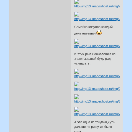
Семейка клоунов,каждый
день навещал
И этих рыб к сожалению не
знаю названий,буду рад
услышать:
А это одна из тридакн,чуть
дальше по рифу их было
куча: