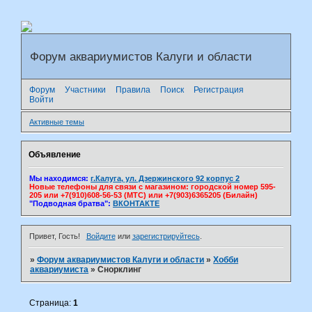
Форум аквариумистов Калуги и области
Форум
Участники
Правила
Поиск
Регистрация
Войти
Активные темы
Объявление
Мы находимся:
г.Калуга, ул. Дзержинского 92 корпус 2
Новые телефоны для связи с магазином: городской номер 595-
205 или +7(910)608-56-53 (МТС) или +7(903)6365205 (Билайн)
"Подводная братва":
ВКОНТАКТЕ
Привет, Гость!
Войдите
или
зарегистрируйтесь
.
»
Форум аквариумистов Калуги и области
»
Хобби
аквариумиста
»
Снорклинг
Страница:
1