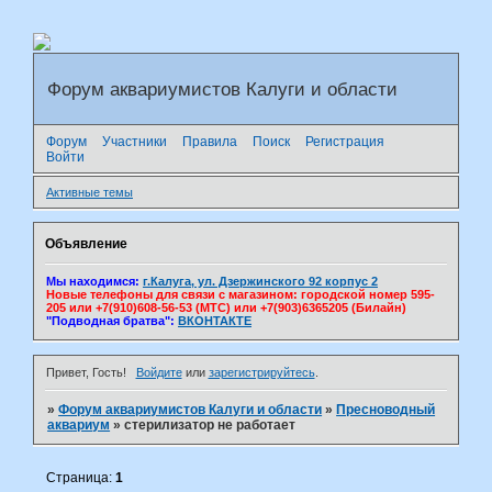
Форум аквариумистов Калуги и области
Форум
Участники
Правила
Поиск
Регистрация
Войти
Активные темы
Объявление
Мы находимся:
г.Калуга, ул. Дзержинского 92 корпус 2
Новые телефоны для связи с магазином: городской номер 595-
205 или +7(910)608-56-53 (МТС) или +7(903)6365205 (Билайн)
"Подводная братва":
ВКОНТАКТЕ
Привет, Гость!
Войдите
или
зарегистрируйтесь
.
»
Форум аквариумистов Калуги и области
»
Пресноводный
аквариум
»
стерилизатор не работает
Страница:
1