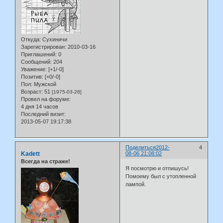
Откуда:
Сухиничи
Зарегистрирован
: 2010-03-16
Приглашений:
0
Сообщений:
204
Уважение:
[+1/-0]
Позитив:
[+0/-0]
Пол:
Мужской
Возраст:
51
[1975-03-28]
Провел на форуме:
4 дня 14 часов
Последний визит:
2013-05-07 19:17:38
Поделиться
2012-
4
Kadett
08-06 21:08:02
Всегда на страже!
Я посмотрю и отпишусь!
Помоему был с утопленной
лампой.