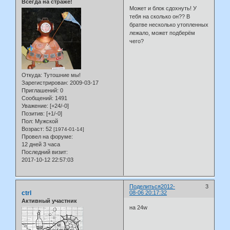
Всегда на страже!
Может и блок сдохнуть! У
тебя на сколько он?? В
братве несколько утопленных
лежало, может подберём
чего?
Откуда:
Тутошние мы!
Зарегистрирован
: 2009-03-17
Приглашений:
0
Сообщений:
1491
Уважение:
[+24/-0]
Позитив:
[+1/-0]
Пол:
Мужской
Возраст:
52
[1974-01-14]
Провел на форуме:
12 дней 3 часа
Последний визит:
2017-10-12 22:57:03
Поделиться
2012-
3
ctrl
08-06 20:17:32
Активный участник
на 24w