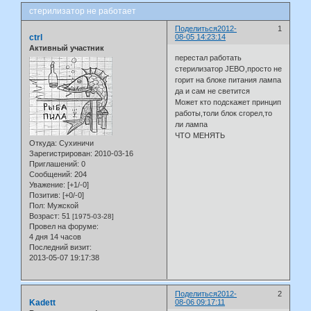
стерилизатор не работает
Поделиться
2012-
1
ctrl
08-05 14:23:14
Активный участник
перестал работать
стерилизатор JEBO,просто не
горит на блоке питания лампа
да и сам не светится
Может кто подскажет принцип
работы,толи блок сгорел,то
ли лампа
ЧТО МЕНЯТЬ
Откуда:
Сухиничи
Зарегистрирован
: 2010-03-16
Приглашений:
0
Сообщений:
204
Уважение:
[+1/-0]
Позитив:
[+0/-0]
Пол:
Мужской
Возраст:
51
[1975-03-28]
Провел на форуме:
4 дня 14 часов
Последний визит:
2013-05-07 19:17:38
Поделиться
2012-
2
Kadett
08-06 09:17:11