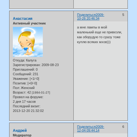
Поделиться
2009-
5
Анастасия
10-26 20:46:34
Активный участник
а мне лампы в мой
маленький еще не привезли,
как оборудую то сразу тоже
куплю всяких мхов)))
Откуда:
Калуга
Зарегистрирован
: 2009-08-23
Приглашений:
0
Сообщений:
231
Уважение:
[+1/-0]
Позитив:
[+0/-0]
Пол:
Женский
Возраст:
42
[1984-01-27]
Провел на форуме:
2 дня 17 часов
Последний визит:
2013-12-20 21:32:02
Поделиться
2009-
6
Андрей
12-04 09:44:14
Модератор