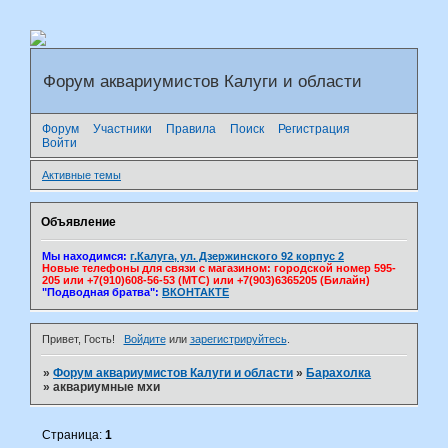
Форум аквариумистов Калуги и области
Форум
Участники
Правила
Поиск
Регистрация
Войти
Активные темы
Объявление
Мы находимся:
г.Калуга, ул. Дзержинского 92 корпус 2
Новые телефоны для связи с магазином: городской номер 595-
205 или +7(910)608-56-53 (МТС) или +7(903)6365205 (Билайн)
"Подводная братва":
ВКОНТАКТЕ
Привет, Гость!
Войдите
или
зарегистрируйтесь
.
»
Форум аквариумистов Калуги и области
»
Барахолка
»
аквариумные мхи
Страница:
1