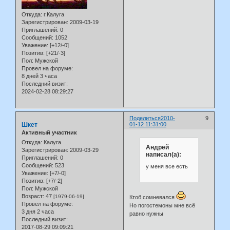
Откуда:
г.Калуга
Зарегистрирован
: 2009-03-19
Приглашений:
0
Сообщений:
1052
Уважение:
[+12/-0]
Позитив:
[+21/-3]
Пол:
Мужской
Провел на форуме:
8 дней 3 часа
Последний визит:
2024-02-28 08:29:27
Поделиться
2010-
9
Шкет
01-12 11:31:00
Активный участник
Откуда:
Калуга
Андрей
Зарегистрирован
: 2009-03-29
написал(а):
Приглашений:
0
Сообщений:
523
у меня все есть
Уважение:
[+7/-0]
Позитив:
[+7/-2]
Пол:
Мужской
Возраст:
47
[1979-06-19]
Ктоб сомневался
Провел на форуме:
Но погостемоны мне всё
3 дня 2 часа
равно нужны
Последний визит:
2017-08-29 09:09:21