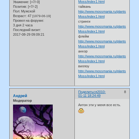
Moss/index1.html
Уважение:
[+7/-0]
тайвань
Позитив:
[+7/-2]
Пол:
Мужской
http://www.mossmania.ru/plants/Taiwan
Возраст:
47
[1979-06-19]
Moss/index1.html
Провел на форуме:
стринги
3 дня 2 часа
http://www.mossmania.ru/plants/Stringy
Последний визит:
Moss/index1.html
2017-08-29 09:09:21
флейм
http://www.mossmania.ru/plants/Flame
Moss/index1.html
анхор
http://www.mossmania.ru/plants/Anchor
Moss/index1.html
виллоу
http://www.mossmania.ru/plants/Willow
Moss/index1.html
Поделиться
2010-
8
Андрей
01-11 18:24:49
Модератор
Антон эти у меня все есть.