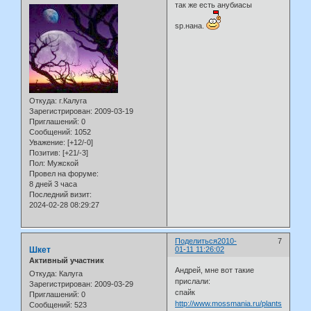
так же есть анубиасы
sp.нана.
Откуда:
г.Калуга
Зарегистрирован
: 2009-03-19
Приглашений:
0
Сообщений:
1052
Уважение:
[+12/-0]
Позитив:
[+21/-3]
Пол:
Мужской
Провел на форуме:
8 дней 3 часа
Последний визит:
2024-02-28 08:29:27
Поделиться
2010-
7
Шкет
01-11 11:26:02
Активный участник
Андрей, мне вот такие
Откуда:
Калуга
прислали:
Зарегистрирован
: 2009-03-29
спайк
Приглашений:
0
http://www.mossmania.ru/plants/Spiky
Сообщений:
523