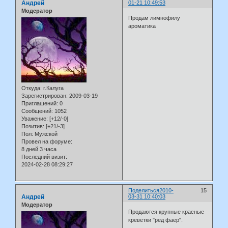
Андрей
01-21 10:49:53
Модератор
Продам лимнофилу
ароматика
Откуда:
г.Калуга
Зарегистрирован
: 2009-03-19
Приглашений:
0
Сообщений:
1052
Уважение:
[+12/-0]
Позитив:
[+21/-3]
Пол:
Мужской
Провел на форуме:
8 дней 3 часа
Последний визит:
2024-02-28 08:29:27
Поделиться
2010-
15
Андрей
03-31 10:40:03
Модератор
Продаются крупные красные
креветки "ред фаер".