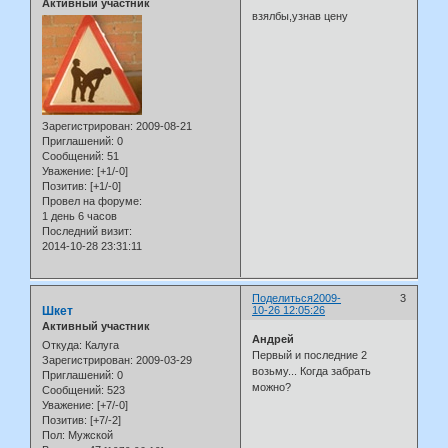
Активный участник
взялбы,узнав цену
Зарегистрирован
: 2009-08-21
Приглашений:
0
Сообщений:
51
Уважение:
[+1/-0]
Позитив:
[+1/-0]
Провел на форуме:
1 день 6 часов
Последний визит:
2014-10-28 23:31:11
Поделиться
2009-
3
Шкет
10-26 12:05:26
Активный участник
Андрей
Откуда:
Калуга
Первый и последние 2
Зарегистрирован
: 2009-03-29
возьму... Когда забрать
Приглашений:
0
можно?
Сообщений:
523
Уважение:
[+7/-0]
Позитив:
[+7/-2]
Пол:
Мужской