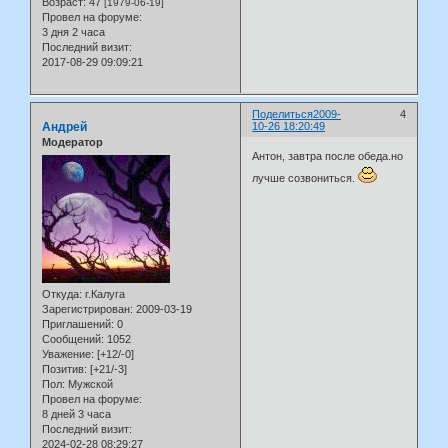
Возраст:
47
[1979-06-19]
Провел на форуме:
3 дня 2 часа
Последний визит:
2017-08-29 09:09:21
Поделиться
2009-
4
Андрей
10-26 18:20:49
Модератор
Антон, завтра после обеда.но
лучше созвониться.
Откуда:
г.Калуга
Зарегистрирован
: 2009-03-19
Приглашений:
0
Сообщений:
1052
Уважение:
[+12/-0]
Позитив:
[+21/-3]
Пол:
Мужской
Провел на форуме:
8 дней 3 часа
Последний визит:
2024-02-28 08:29:27