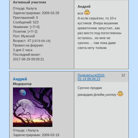
Активный участник
Андрей
Откуда:
Калуга
Зарегистрирован
: 2009-03-29
все
Приглашений:
0
А если серьёзно, то 10-к
Сообщений:
523
кустиков. Вчера мшанник
Уважение:
[+7/-0]
креветочник запустил...как
Позитив:
[+7/-2]
раз место под погостемоны
Пол:
Мужской
осталось...но мне не
Возраст:
47
[1979-06-19]
срочно.... там пока даже
Провел на форуме:
света нету толком
3 дня 2 часа
Последний визит:
2017-08-29 09:09:21
Поделиться
2010-
12
Андрей
01-14 08:44:13
Модератор
Срочно продаю
рикардию,флейм,уиллоу
Откуда:
г.Калуга
Зарегистрирован
: 2009-03-19