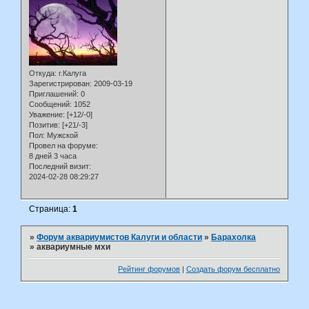
Откуда:
г.Калуга
Зарегистрирован
: 2009-03-19
Приглашений:
0
Сообщений:
1052
Уважение:
[+12/-0]
Позитив:
[+21/-3]
Пол:
Мужской
Провел на форуме:
8 дней 3 часа
Последний визит:
2024-02-28 08:29:27
Страница:
1
»
Форум аквариумистов Калуги и области
»
Барахолка
»
аквариумные мхи
Рейтинг форумов
|
Создать форум бесплатно