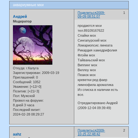
аквариумные мхи
Поделиться
2009-
1
Андрей
09-09 08:51:07
Модератор
продаются мхи
тел.89109167622
Спайки мох
Сингапурский мох
Ломариопсис линеата
Рикардия хамедрифолия
Флэйм мох
Тайваньский мох
Виппинг мох
Откуда:
г.Калуга
Виллоу мох
Зарегистрирован
: 2009-03-19
Пеакок мох
Приглашений:
0
креветки ред фаер
Сообщений:
1052
лимнофила ароматика
Уважение:
[+12/-0]
Из списка в наличии есть
Позитив:
[+21/-3]
все.
Пол:
Мужской
Провел на форуме:
Отредактировано Андрей
8 дней 3 часа
(2009-12-04 09:39:49)
Последний визит:
2024-02-28 08:29:27
Поделиться
2009-
2
aahz
10-25 22:48:42