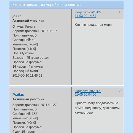
Кто что продает из моря? или меняется
Поделиться
2012-
1
jekka
11-03 20:14:34
Активный участник
Кто что продает из моря
Откуда:
Калуга
Зарегистрирован
: 2010-03-27
Приглашений:
0
Сообщений:
40
Уважение:
[+0/-0]
Позитив:
[+1/-0]
Пол:
Мужской
Возраст:
45
[1980-09-10]
Провел на форуме:
16 часов 44 минуты
Последний визит:
2013-06-10 11:48:51
Поделиться
2012-
2
Рыбак
11-05 20:04:50
Активный участник
Привет! Могу предложить на
Зарегистрирован
: 2011-01-27
обмен хиднопору, дискосомы,
Приглашений:
0
кауластрею.
Сообщений:
132
Уважение:
[+3/-0]
Позитив:
[+0/-0]
Провел на форуме:
4 дня 16 часов