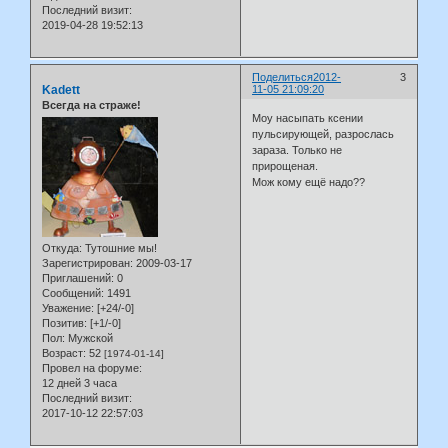
Последний визит:
2019-04-28 19:52:13
Поделиться
2012-
3
Kadett
11-05 21:09:20
Всегда на страже!
Моу насыпать ксении
пульсирующей, разрослась
зараза. Только не
прирощеная.
Мож кому ещё надо??
Откуда:
Тутошние мы!
Зарегистрирован
: 2009-03-17
Приглашений:
0
Сообщений:
1491
Уважение:
[+24/-0]
Позитив:
[+1/-0]
Пол:
Мужской
Возраст:
52
[1974-01-14]
Провел на форуме:
12 дней 3 часа
Последний визит:
2017-10-12 22:57:03