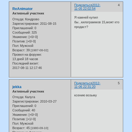
Поделиться
2012-
4
ReAnimator
11-05 22:02:54
Активный участник
Я камней купил
Откуда:
Кондрово
бы...килограммов 15,можт кто
Зарегистрирован
: 2011-08-15
продаст?
Приглашений:
0
Сообщений:
325
Уважение:
[+0/-0]
Позитив:
[+0/-0]
Пол:
Мужской
Возраст:
39
[1987-08-02]
Провел на форуме:
13 дней 18 часов
Последний визит:
2017-08-11 12:17:46
Поделиться
2012-
5
jekka
11-06 22:31:20
Активный участник
ксению возьму
Откуда:
Калуга
Зарегистрирован
: 2010-03-27
Приглашений:
0
Сообщений:
40
Уважение:
[+0/-0]
Позитив:
[+1/-0]
Пол:
Мужской
Возраст:
45
[1980-09-10]