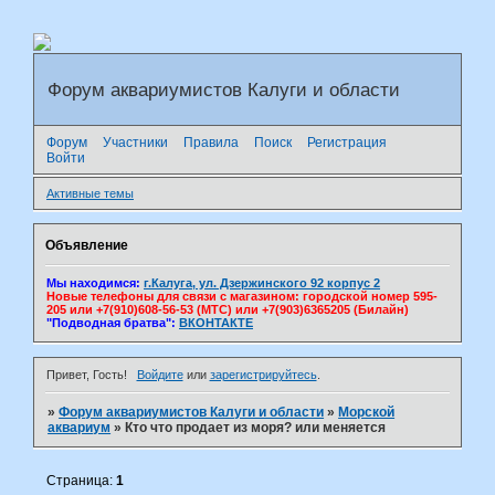
Форум аквариумистов Калуги и области
Форум
Участники
Правила
Поиск
Регистрация
Войти
Активные темы
Объявление
Мы находимся:
г.Калуга, ул. Дзержинского 92 корпус 2
Новые телефоны для связи с магазином: городской номер 595-
205 или +7(910)608-56-53 (МТС) или +7(903)6365205 (Билайн)
"Подводная братва":
ВКОНТАКТЕ
Привет, Гость!
Войдите
или
зарегистрируйтесь
.
»
Форум аквариумистов Калуги и области
»
Морской
аквариум
»
Кто что продает из моря? или меняется
Страница:
1