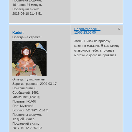
Провел на форуме:
16 часов 44 минуты
Последний визит:
2013-06-10 11:48:51
Поделиться
2012-
6
Kadett
12-03 23:06:00
Всегда на страже!
Жень! Никак не привезу
ксюхи в магазин. Я как закину
отзвонюсь тебе, а то она в
магазине долго не протянет.
Откуда:
Тутошние мы!
Зарегистрирован
: 2009-03-17
Приглашений:
0
Сообщений:
1491
Уважение:
[+24/-0]
Позитив:
[+1/-0]
Пол:
Мужской
Возраст:
52
[1974-01-14]
Провел на форуме:
12 дней 3 часа
Последний визит:
2017-10-12 22:57:03