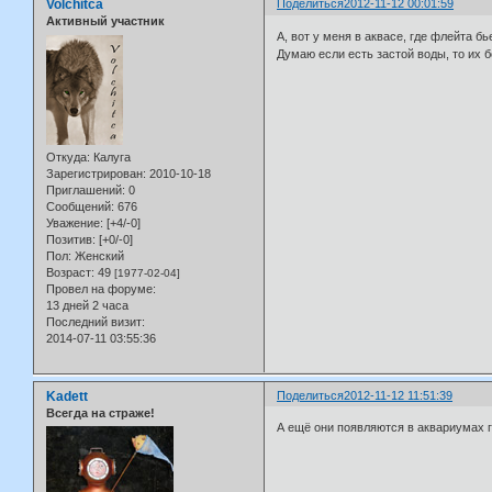
Volchitca
Поделиться
2012-11-12 00:01:59
Активный участник
А, вот у меня в аквасе, где флейта бь
Думаю если есть застой воды, то их 
Откуда:
Калуга
Зарегистрирован
: 2010-10-18
Приглашений:
0
Сообщений:
676
Уважение:
[+4/-0]
Позитив:
[+0/-0]
Пол:
Женский
Возраст:
49
[1977-02-04]
Провел на форуме:
13 дней 2 часа
Последний визит:
2014-07-11 03:55:36
Kadett
Поделиться
2012-11-12 11:51:39
Всегда на страже!
А ещё они появляются в аквариумах г