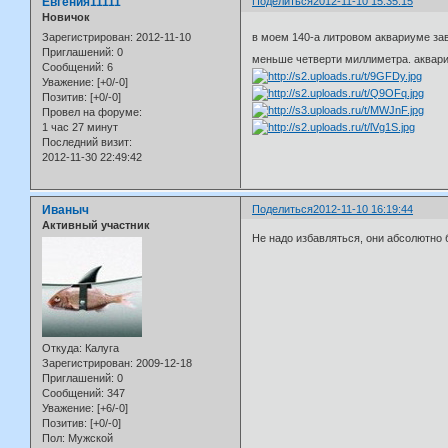
Евгения11111
Поделиться
2012-11-10 15:35:15
Новичок
Зарегистрирован
: 2012-11-10
в моем 140-а литровом аквариуме за
Приглашений:
0
меньше четверти миллиметра. аквариу
Сообщений:
6
Уважение:
[+0/-0]
Позитив:
[+0/-0]
Провел на форуме:
1 час 27 минут
Последний визит:
2012-11-30 22:49:42
Иваныч
Поделиться
2012-11-10 16:19:44
Активный участник
Не надо избавляться, они абсолютно 
Откуда:
Калуга
Зарегистрирован
: 2009-12-18
Приглашений:
0
Сообщений:
347
Уважение:
[+6/-0]
Позитив:
[+0/-0]
Пол:
Мужской