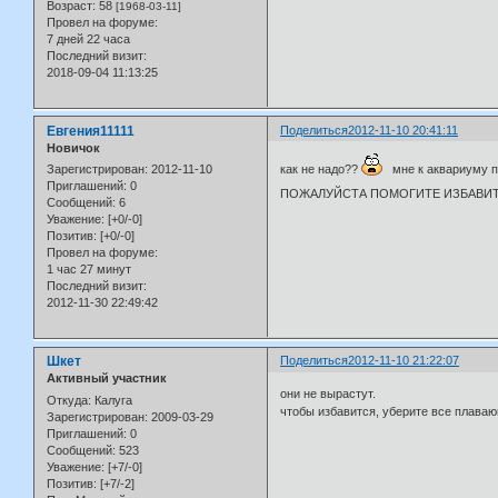
Возраст:
58
[1968-03-11]
Провел на форуме:
7 дней 22 часа
Последний визит:
2018-09-04 11:13:25
Евгения11111
Поделиться
2012-11-10 20:41:11
Новичок
Зарегистрирован
: 2012-11-10
как не надо??
мне к аквариуму пр
Приглашений:
0
ПОЖАЛУЙСТА ПОМОГИТЕ ИЗБАВИ
Сообщений:
6
Уважение:
[+0/-0]
Позитив:
[+0/-0]
Провел на форуме:
1 час 27 минут
Последний визит:
2012-11-30 22:49:42
Шкет
Поделиться
2012-11-10 21:22:07
Активный участник
они не вырастут.
Откуда:
Калуга
чтобы избавится, уберите все плаваю
Зарегистрирован
: 2009-03-29
Приглашений:
0
Сообщений:
523
Уважение:
[+7/-0]
Позитив:
[+7/-2]