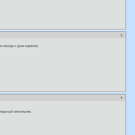
3
к иногда с руки кормлю).
4
открытый светильник.