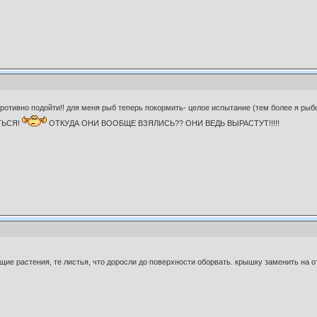
отивно подойти!! для меня рыб теперь покормить- целое испытание (тем более я рыбо
ТЬСЯ!
ОТКУДА ОНИ ВООБЩЕ ВЗЯЛИСЬ?? ОНИ ВЕДЬ ВЫРАСТУТ!!!!!
щие растения, те листья, что доросли до поверхности оборвать. крышку заменить на 