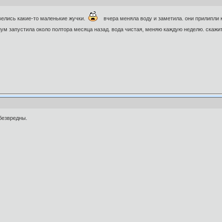
велись какие-то маленькие жучки.
вчера меняла воду и заметила. они прилипли к
м запустила около полтора месяца назад. вода чистая, меняю каждую неделю. скажит
безвредны.