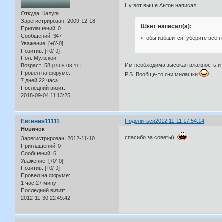
Ну вот выше Антон написал
Откуда:
Калуга
Зарегистрирован
: 2009-12-18
Шкет написал(а):
Приглашений:
0
Сообщений:
347
чтобы избавится, уберите все 
Уважение:
[+6/-0]
Позитив:
[+0/-0]
Пол:
Мужской
Им необходима высокая влажность и н
Возраст:
58
[1968-03-11]
Провел на форуме:
P.S. Вообще-то они милашки
7 дней 22 часа
Последний визит:
2018-09-04 11:13:25
Евгения11111
Поделиться
2012-11-11 17:54:14
Новичок
спасибо за советы)
Зарегистрирован
: 2012-11-10
Приглашений:
0
Сообщений:
6
Уважение:
[+0/-0]
Позитив:
[+0/-0]
Провел на форуме:
1 час 27 минут
Последний визит:
2012-11-30 22:49:42