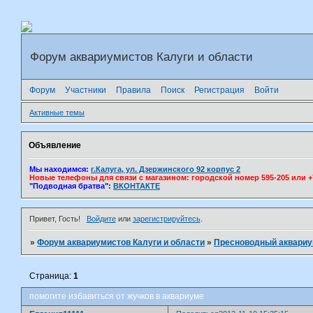
Форум аквариумистов Калуги и области
Форум
Участники
Правила
Поиск
Регистрация
Войти
Активные темы
Объявление
Мы находимся:
г.Калуга, ул. Дзержинского 92 корпус 2
Новые телефоны для связи с магазином: городской номер 595-205 или +7(
"Подводная братва":
ВКОНТАКТЕ
Привет, Гость!
Войдите
или
зарегистрируйтесь
.
»
Форум аквариумистов Калуги и области
»
Пресноводный аквари
Страница:
1
помогите избавиться от жучков в аквариуме