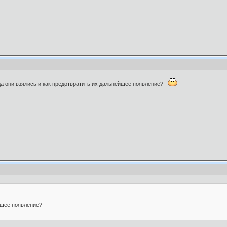
да они взялись и как предотвратить их дальнейшее появление?
йшее появление?