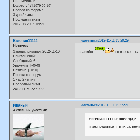
Пол:
Мужской
Возраст:
47
[1979-06-19]
Провел на форуме:
3 дня 2 часа
Последний визит:
2017-08-29 09:09:21
Евгения11111
Поделиться
2012-11-11 13:29:29
Новичок
Зарегистрирован
: 2012-11-10
спасибо)
но все же отку
Приглашений:
0
Сообщений:
6
Уважение:
[+0/-0]
Позитив:
[+0/-0]
Провел на форуме:
1 час 27 минут
Последний визит:
2012-11-30 22:49:42
Иваныч
Поделиться
2012-11-11 15:55:21
Активный участник
Евгения11111 написал(а):
и как предотвратить их дальне