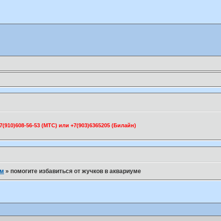
910)608-56-53 (МТС) или +7(903)6365205 (Билайн)
ум
»
помогите избавиться от жучков в аквариуме