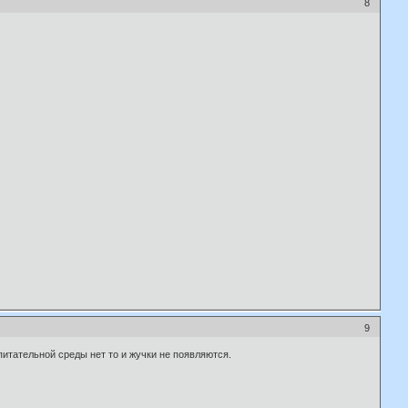
8
9
питательной среды нет то и жучки не появляются.