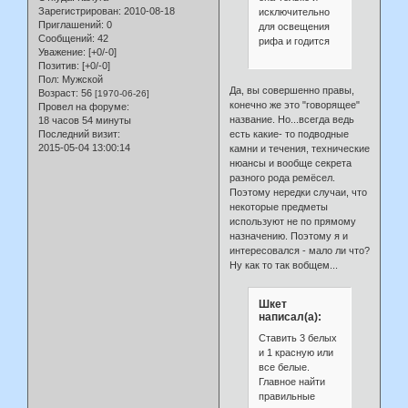
Зарегистрирован
: 2010-08-18
исключительно
Приглашений:
0
для освещения
Сообщений:
42
рифа и годится
Уважение:
[+0/-0]
Позитив:
[+0/-0]
Пол:
Мужской
Да, вы совершенно правы,
Возраст:
56
[1970-06-26]
конечно же это "говорящее"
Провел на форуме:
название. Но...всегда ведь
18 часов 54 минуты
Последний визит:
есть какие- то подводные
2015-05-04 13:00:14
камни и течения, технические
нюансы и вообще секрета
разного рода ремёсел.
Поэтому нередки случаи, что
некоторые предметы
используют не по прямому
назначению. Поэтому я и
интересовался - мало ли что?
Ну как то так вобщем...
Шкет
написал(а):
Ставить 3 белых
и 1 красную или
все белые.
Главное найти
правильные