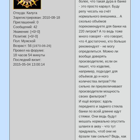
более, что такая дура в банке
- это просто караул. Буду
репу чесать на счёт
Откуда:
Калуга
нормального внешника... А
Зарегистрирован
: 2010-08-18
сколько объёмов
Приглашений:
0
порекомендуете для банки на
Сообщений:
42
220 литров? А то ведь тоже
Уважение:
[+0/-0]
Позитив:
[+0/-0]
много говорят - кто говорит,
Пол:
Мужской
что 4 достаточно, кто больше
Возраст:
56
[1970-06-26]
рекомендует - не могу
Провел на форуме:
определиться. Можно ли
18 часов 54 минуты
вообще доверять
Последний визит:
производителю, если он
2015-05-04 13:00:14
пишет, что изделие,
например, подходит для
объёмов до н-ного
количества литров? Не
сильно ли приувеличивают
производители мощность
своих фильтров?
И ещё вопрос: вдоль
переднего и заднего стекла
банки по всей длинне идут
стяжки. Они ведь будут
мешать нормально опустить
шланги в акву - что тут
придумать, чтоб они не
ёрзали там сильно? Ведь, как