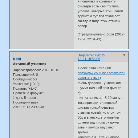
я понимаю, в комплекте
фильтра есть что- то типа
уголков, которые эти шланги
держат, а тут вот такая вот
засада в виде этих стяжек/
рёбер.
Отредактировано Zoza (2012-
12-20 22:34:49)
Поделиться
2012-
9
Kirill
12-21 18:56:05
Активный участник
я себе взял Tetra 600
Зарегистрирован
: 2012-10-16
http://www.youtube.com/watch?
Приглашений:
0
v=kcD4Sulb7iQ
Сообщений:
53
очень доволен - у меня коп
Уважение:
[+0/-0]
шумит сильней чем фильтр
Позитив:
[+2/-0]
=)
Провел на форуме:
1 день 5 часов
чистка занимает 5-10 минут,
Последний визит:
тока приходится верхний
2015-05-13 23:43:48
фильтр тонкой очистки
ставить новый, но стоит он
60р и в месяц это копейки
шланги идут тока снаружи
аквы - внутрь опускают
трубки
конкретно в Tetre 2 набора