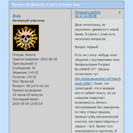
Вопрос по фильтру и свету в новую акву
Поделиться
2012-
1
Zoza
12-17 21:05:08
Активный участник
Дело потихоньку, но
неуклонно, движется к новой
банке. В связи с этим есть
несколько вопросов.
Вопрос первый:
Откуда:
Калуга
Есть ли у кого- нибудь опыт
Зарегистрирован
: 2010-08-18
общения с внутренними типа
Приглашений:
0
биофильтрами Ferplast
Сообщений:
42
BLUWAVE 07? (Можно
Уважение:
[+0/-0]
посмотреть тут
Позитив:
[+0/-0]
http://www.aquamind.ru/ChoiceWare.as
Пол:
Мужской
prod=1686
). Знаю, что
Возраст:
56
[1970-06-26]
громоздкий, что в акварии
Провел на форуме:
место займёт много, но уж
18 часов 54 минуты
слишком подкупает
Последний визит:
возможность лёгкого
2015-05-04 13:00:14
обслуживания без заморочек
по типу открыл крышку,
промыл губку механической
очистки, поставил обратно и
закрыл – всё. Кроме того
невозможность протечек. И