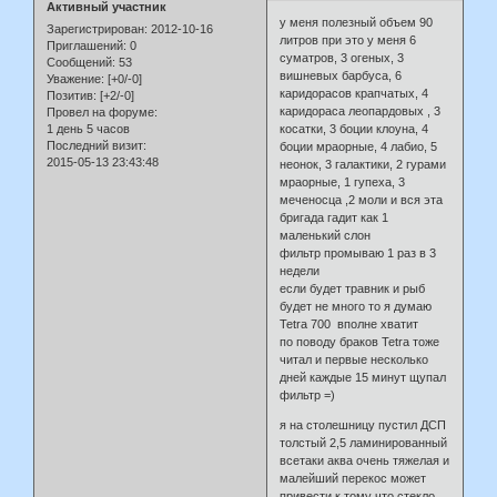
Активный участник
у меня полезный объем 90
Зарегистрирован
: 2012-10-16
литров при это у меня 6
Приглашений:
0
суматров, 3 огеных, 3
Сообщений:
53
вишневых барбуса, 6
Уважение:
[+0/-0]
каридорасов крапчатых, 4
Позитив:
[+2/-0]
каридораса леопардовых , 3
Провел на форуме:
1 день 5 часов
косатки, 3 боции клоуна, 4
Последний визит:
боции мраорные, 4 лабио, 5
2015-05-13 23:43:48
неонок, 3 галактики, 2 гурами
мраорные, 1 гупеха, 3
меченосца ,2 моли и вся эта
бригада гадит как 1
маленький слон
фильтр промываю 1 раз в 3
недели
если будет травник и рыб
будет не много то я думаю
Tetra 700 вполне хватит
по поводу браков Tetra тоже
читал и первые несколько
дней каждые 15 минут щупал
фильтр =)
я на столешницу пустил ДСП
толстый 2,5 ламинированный
всетаки аква очень тяжелая и
малейший перекос может
привести к тому что стекло