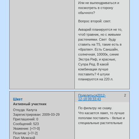
Или не выпендриваться и
посмотреть в сторону
обычного?
Вопрос второй: свет.
Акварий планируется не то,
чтоб травник, но с живыми
растениями. Свет буду
ставить на Т5, такие есть в
«братве». Есть Саншайн,
солнечная, 10000к, синие
Экстра Риф, и красные,
Супра Ред. В какой
комбинации лучше
поставить? 4 штуки
планируется на 220 л.
Поделиться
2012-
2
Шкет
12-18 09:33:43
Активный участник
По фильтру не скажу.
Откуда:
Калуга
Что касается ламп, то лучше
Зарегистрирован
: 2009-03-29
пополам поставить - белые и
Приглашений:
0
специальные растительные
Сообщений:
523
Уважение:
[+7/-0]
Позитив:
[+7/-2]
Пол:
Мужской