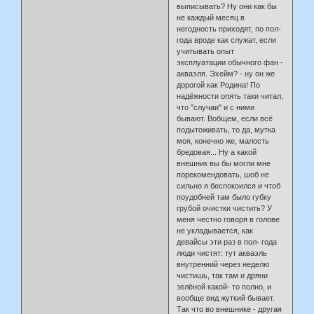
выписывать? Ну они как бы
не каждый месяц в
негодность приходят, по пол-
года вроде как служат, если
учитывать опыт
эксплуатации обычного фан -
акваэля. Эхейм? - ну он же
дорогой как Родина! По
надёжности опять таки читал,
что "случаи" и с ними
бывают. Вобщем, если всё
подытоживать, то да, мутка
моя, конечно же, малость
бредовая... Ну а какой
внешник вы бы могли мне
порекомендовать, шоб не
сильно я беспокоился и чтоб
поудобней там было губку
грубой очистки чистить? У
меня честно говоря в голове
не укладывается, как
девайсы эти раз в пол- года
люди чистят: тут акваэль
внутренний через неделю
чистишь, так там и дряни
зелёной какой- то полно, и
вообще вид жуткий бывает.
Так что во внешнике - другая