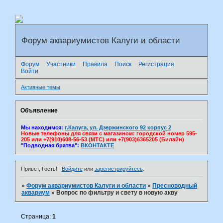
Форум аквариумистов Калуги и области
Форум
Участники
Правила
Поиск
Регистрация
Войти
Активные темы
Объявление
Мы находимся:
г.Калуга, ул. Дзержинского 92 корпус 2
Новые телефоны для связи с магазином: городской номер 595-
205 или +7(910)608-56-53 (МТС) или +7(903)6365205 (Билайн)
"Подводная братва":
ВКОНТАКТЕ
Привет, Гость!
Войдите
или
зарегистрируйтесь
.
»
Форум аквариумистов Калуги и области
»
Пресноводный
аквариум
»
Вопрос по фильтру и свету в новую акву
Страница:
1