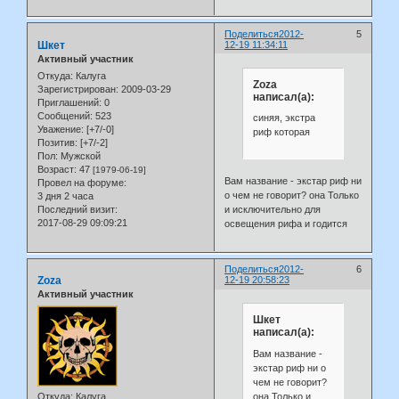
Поделиться
2012-
5
Шкет
12-19 11:34:11
Активный участник
Откуда:
Калуга
Zoza
Зарегистрирован
: 2009-03-29
написал(а):
Приглашений:
0
Сообщений:
523
синяя, экстра
Уважение:
[+7/-0]
риф которая
Позитив:
[+7/-2]
Пол:
Мужской
Возраст:
47
[1979-06-19]
Вам название - экстар риф ни
Провел на форуме:
о чем не говорит? она Только
3 дня 2 часа
и исключительно для
Последний визит:
2017-08-29 09:09:21
освещения рифа и годится
Поделиться
2012-
6
Zoza
12-19 20:58:23
Активный участник
Шкет
написал(а):
Вам название -
экстар риф ни о
чем не говорит?
она Только и
Откуда:
Калуга