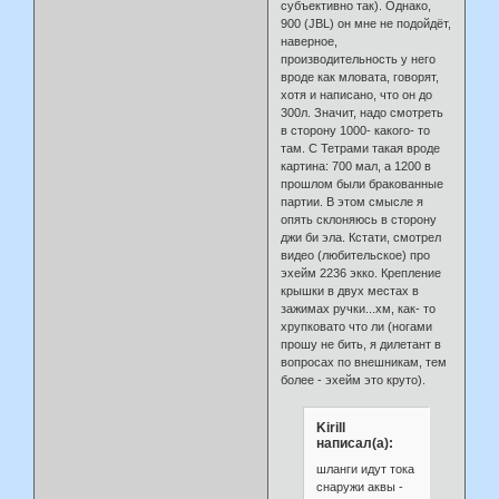
субъективно так). Однако,
900 (JBL) он мне не подойдёт,
наверное,
производительность у него
вроде как мловата, говорят,
хотя и написано, что он до
300л. Значит, надо смотреть
в сторону 1000- какого- то
там. С Тетрами такая вроде
картина: 700 мал, а 1200 в
прошлом были бракованные
партии. В этом смысле я
опять склоняюсь в сторону
джи би эла. Кстати, смотрел
видео (любительское) про
эхейм 2236 экко. Крепление
крышки в двух местах в
зажимах ручки...хм, как- то
хрупковато что ли (ногами
прошу не бить, я дилетант в
вопросах по внешникам, тем
более - эхейм это круто).
Kirill
написал(а):
шланги идут тока
снаружи аквы -