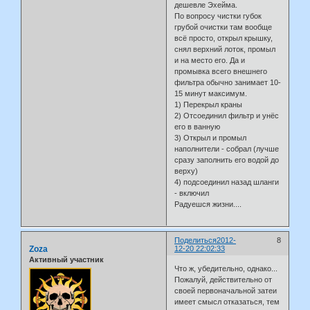
дешевле Эхейма.
По вопросу чистки губок
грубой очистки там вообще
всё просто, открыл крышку,
снял верхний лоток, промыл
и на место его. Да и
промывка всего внешнего
фильтра обычно занимает 10-
15 минут максимум.
1) Перекрыл краны
2) Отсоединил фильтр и унёс
его в ванную
3) Открыл и промыл
наполнители - собрал (лучше
сразу заполнить его водой до
верху)
4) подсоединил назад шланги
- включил
Радуешся жизни....
Поделиться
2012-
8
Zoza
12-20 22:02:33
Активный участник
Что ж, убедительно, однако...
Пожалуй, действительно от
своей первоначальной затеи
имеет смысл отказаться, тем