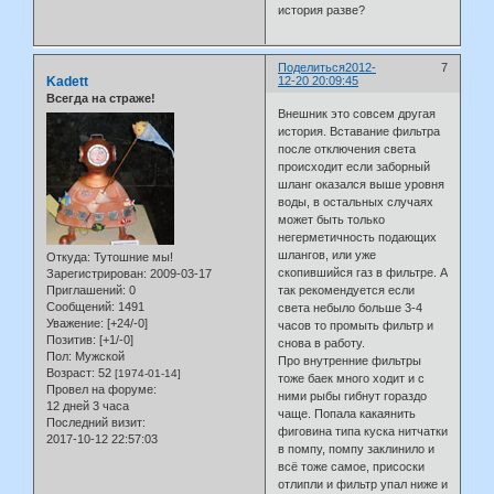
история разве?
Поделиться
2012-
7
Kadett
12-20 20:09:45
Всегда на страже!
Внешник это совсем другая
история. Вставание фильтра
после отключения света
происходит если заборный
шланг оказался выше уровня
воды, в остальных случаях
может быть только
негерметичность подающих
шлангов, или уже
Откуда:
Тутошние мы!
скопившийся газ в фильтре. А
Зарегистрирован
: 2009-03-17
Приглашений:
0
так рекомендуется если
Сообщений:
1491
света небыло больше 3-4
Уважение:
[+24/-0]
часов то промыть фильтр и
Позитив:
[+1/-0]
снова в работу.
Пол:
Мужской
Про внутренние фильтры
Возраст:
52
[1974-01-14]
тоже баек много ходит и с
Провел на форуме:
ними рыбы гибнут гораздо
12 дней 3 часа
чаще. Попала какаянить
Последний визит:
фиговина типа куска нитчатки
2017-10-12 22:57:03
в помпу, помпу заклинило и
всё тоже самое, присоски
отлипли и фильтр упал ниже и