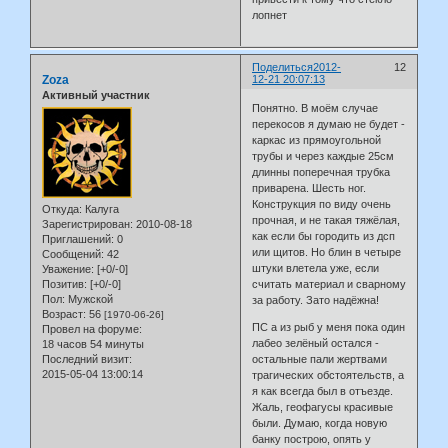
лопнет
Поделиться
2012-
12
Zoza
12-21 20:07:13
Активный участник
Понятно. В моём случае
перекосов я думаю не будет -
каркас из прямоугольной
трубы и через каждые 25см
длинны поперечная трубка
приварена. Шесть ног.
Конструкция по виду очень
Откуда:
Калуга
прочная, и не такая тяжёлая,
Зарегистрирован
: 2010-08-18
как если бы городить из дсп
Приглашений:
0
или щитов. Но блин в четыре
Сообщений:
42
штуки влетела уже, если
Уважение:
[+0/-0]
Позитив:
[+0/-0]
считать материал и сварному
Пол:
Мужской
за работу. Зато надёжна!
Возраст:
56
[1970-06-26]
ПС а из рыб у меня пока один
Провел на форуме:
лабео зелёный остался -
18 часов 54 минуты
Последний визит:
остальные пали жертвами
2015-05-04 13:00:14
трагических обстоятельств, а
я как всегда был в отъезде.
Жаль, геофагусы красивые
были. Думаю, когда новую
банку построю, опять у