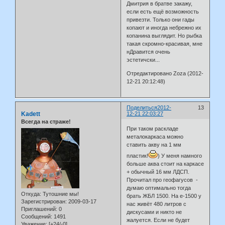
Дмитрия в братве закажу,
если есть ещё возможность
привезти. Только они гады
копают и иногда небрежно их
копанина выглядит. Но рыбка
такая скромно-красивая, мне
нДравится очень
эстетичски...
Отредактировано Zoza (2012-
12-21 20:12:48)
Поделиться
2012-
13
Kadett
12-21 22:03:27
Всегда на страже!
При таком раскладе
металокаркаса можно
ставить акву на 1 мм
пластик!
) У меня намного
больше аква стоит на каркасе
+ обычный 16 мм ЛДСП.
Прочитал про геофагусов -
думаю оптимально тогда
Откуда:
Тутошние мы!
брать ЖБЛ 1500. На е-1500 у
Зарегистрирован
: 2009-03-17
нас живёт 480 литров с
Приглашений:
0
дискусами и никто не
Сообщений:
1491
жалуется. Если не будет
Уважение:
[+24/-0]