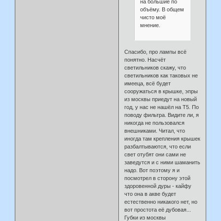
на большие по
объёму. В общем
чисто моё
мнение.
Спасибо, про лампы всё
понятно. Насчёт
светильников скажу, что
светильников как таковых не
имееца, всё будет
сооружаться в крышке, эпры
из москвы приедут на новый
год, у нас не нашёл на Т5. По
поводу фильтра. Видите ли, я
никогда не пользовался
внешниками. Читал, что
иногда там крепления крышек
разбалтываются, что если
свет отубят они сами не
заведутся и с ними шаманить
надо. Вот поэтому я и
посмотрел в сторону этой
здоровенной дуры - кайфу
что она в акве будет
естественно никакого нет, но
вот простота её дубовая...
Губки из москвы