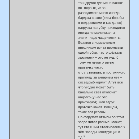
то и другое для меня важно:
во- первых, из за
разводимого мною иногда
бардака в акве (типа борьбы
с водорослями и так далее)
нагрузка на губку приходится
иногда не маленькая, а
значит надо чаще чистить.
Возится с нормальным
внешником из- за промывки
одной губки, часто щёлкать
зажимами – это не гуд. К
тому же летом я имею
привычку часто
отсутствовать, и постоянного
пригляду за акварием нет –
сосед рыб кормит. А тут всё
что угодно может быть:
банально свет отключат
надолго (у нас это
практикуют), или вдруг
протечка какая. Вобщем,
такие вот резоны.
На форумах отзывы об этом
звере читал разные. Может,
тут кто с ним сталкивался? В
чём засады конструкции и
т.д.?