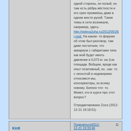
одной стороны, он полый, но
там есть рёбра жёсткости и
его хрен прожмёшь даже в
одном месте рукой. Такие
темы в сети возникали,
например, здесь:
http://golova2uha.ru/2012/05/28/akvari
j-stol/.
На каком- то форуме
об этом был разговор, там
даже посчитали, что
аквариум с габаритами типа
как мой будет иметь
давление в 0,073 кг. на 1см.
площади. Вобщем, вроде как
опыт позитивный, но...как- то
с неохотой и недоверием
относимся мы,
консерваторы, ко всему
новому. Боязно что- то.
Может, кто в курсе про этот
вопрос?
Отредактировано Zoza (2012-
12-21 19:18:51)
Поделиться
2012-
11
Kirill
12-21 19:33:46