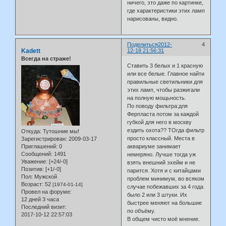
ничего, это даже по картинке,
где характеристики этих ламп
нарисованы, видно.
Поделиться
2012-
4
Kadett
12-18 21:56:31
Всегда на страже!
Ставить 3 белых и 1 красную
или все белые. Главное найти
правильные светильники для
этих ламп, чтобы разжигали
на полную мощьность.
По поводу фильтра:для
Ферпласта потом за каждой
губкой для него в москву
ездить охота?? ТОгда фильтр
Откуда:
Тутошние мы!
просто классный. Места в
Зарегистрирован
: 2009-03-17
Приглашений:
0
аквариуме занимает
Сообщений:
1491
немеряно. Лучше тогда уж
Уважение:
[+24/-0]
взять внешний эхейм и не
Позитив:
[+1/-0]
парится. Хотя и с китайцами
Пол:
Мужской
проблем минимум, во всяком
Возраст:
52
[1974-01-14]
случае побежавших за 4 года
Провел на форуме:
было 2 или 3 штуки. Их
12 дней 3 часа
быстрее меняют на большие
Последний визит:
по объёму.
2017-10-12 22:57:03
В общем чисто моё мнение.