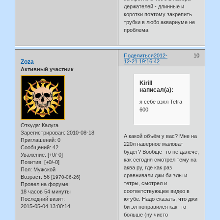
держателей - длинные и
коротки поэтому закрепить
трубки в любо аквариуме не
проблема
Поделиться
2012-
10
Zoza
12-21 19:16:42
Активный участник
Kirill
написал(а):
я себе взял Tetra
600
Откуда:
Калуга
Зарегистрирован
: 2010-08-18
А какой объём у вас? Мне на
Приглашений:
0
220л наверное маловат
Сообщений:
42
будет? Вообще- то не далече,
Уважение:
[+0/-0]
как сегодня смотрел тему на
Позитив:
[+0/-0]
аква ру, где как раз
Пол:
Мужской
сравнивали джи би элы и
Возраст:
56
[1970-06-26]
тетры, смотрел и
Провел на форуме:
соответствующее видео в
18 часов 54 минуты
Последний визит:
ютубе. Надо сказать, что джи
2015-05-04 13:00:14
би эл понравился как- то
больше (ну чисто