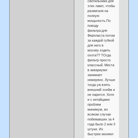
светильники для
этих ламп, чтобы
разжигали на
полную
мощьность.По
поводу
фильтра:для
Ферпласта потом
за каждой губкой
для него в
москву ездить
охота?? ТОгда
фильтр просто
классный. Места
в аквариуме
занимает
немеряно. Лучше
тогда уж взять
внешний эхейм и
не парится. Хотя
и с китайцами
проблем
минимум, во
всяком случае
побежавших за 4
года было 2 или 3
штуки. Их
быстрее меняют