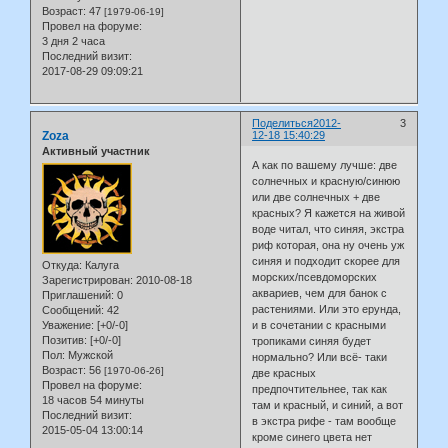
Возраст:
47
[1979-06-19]
Провел на форуме:
3 дня 2 часа
Последний визит:
2017-08-29 09:09:21
Поделиться
2012-
3
Zoza
12-18 15:40:29
Активный участник
А как по вашему лучше: две
солнечных и красную/синюю
или две солнечных + две
красных? Я кажется на живой
воде читал, что синяя, экстра
риф которая, она ну очень уж
синяя и подходит скорее для
Откуда:
Калуга
морских/псевдоморских
Зарегистрирован
: 2010-08-18
аквариев, чем для банок с
Приглашений:
0
растениями. Или это ерунда,
Сообщений:
42
и в сочетании с красными
Уважение:
[+0/-0]
Позитив:
[+0/-0]
тропиками синяя будет
Пол:
Мужской
нормально? Или всё- таки
Возраст:
56
[1970-06-26]
две красных
Провел на форуме:
предпочтительнее, так как
18 часов 54 минуты
там и красный, и синий, а вот
Последний визит:
в экстра рифе - там вообще
2015-05-04 13:00:14
кроме синего цвета нет