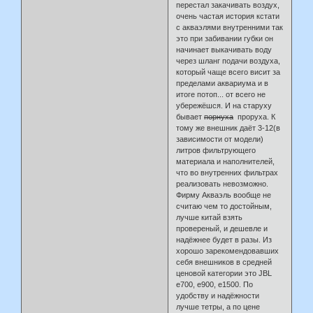
перестал закачивать воздух,
очень частая история кстати
с акваэлями внутренними так
это при забивании губки он
начинает выкачивать воду
через шланг подачи воздуха,
который чаще всего висит за
пределами аквариума и в
итоге потоп... от всего не
убережёшся. И на старуху
бывает
порнуха
проруха. К
тому же внешник даёт 3-12(в
зависимости от модели)
литров фильтрующего
материала и наполнителей,
что во внутренних фильтрах
реализовать невозможно.
Фирму Акваэль вообще не
считаю чем то достойным,
лучше китай взять
провереный, и дешевле и
надёжнее будет в разы. Из
хорошо зарекомендовавших
себя внешников в средней
ценовой категории это JBL
e700, e900, e1500. По
удобству и надёжности
лучше тетры, а по цене