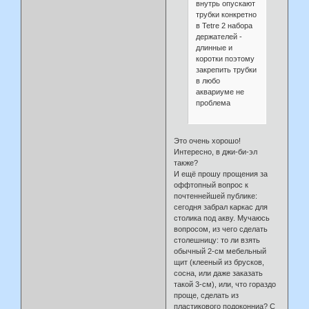
внутрь опускают
трубки конкретно
в Tetre 2 набора
держателей -
длинные и
коротки поэтому
закрепить трубки
в любо
аквариуме не
проблема
Это очень хорошо!
Интересно, в джи-би-эл
также?
И ещё прошу прощения за
оффтопный вопрос к
почтеннейшей публике:
сегодня забрал каркас для
столика под акву. Мучаюсь
вопросом, из чего сделать
столешницу: то ли взять
обычный 2-см мебельный
щит (клееный из брусков,
сосна, или даже заказать
такой 3-см), или, что гораздо
проще, сделать из
пластикового подоконниа? С