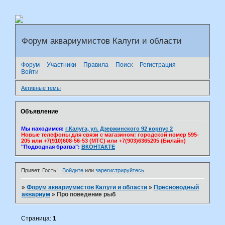
Форум аквариумистов Калуги и области
Форум
Участники
Правила
Поиск
Регистрация
Войти
Активные темы
Объявление
Мы находимся:
г.Калуга, ул. Дзержинского 92 корпус 2
Новые телефоны для связи с магазином: городской номер 595-
205 или +7(910)608-56-53 (МТС) или +7(903)6365205 (Билайн)
"Подводная братва":
ВКОНТАКТЕ
Привет, Гость!
Войдите
или
зарегистрируйтесь
.
»
Форум аквариумистов Калуги и области
»
Пресноводный
аквариум
»
Про поведение рыб
Страница:
1