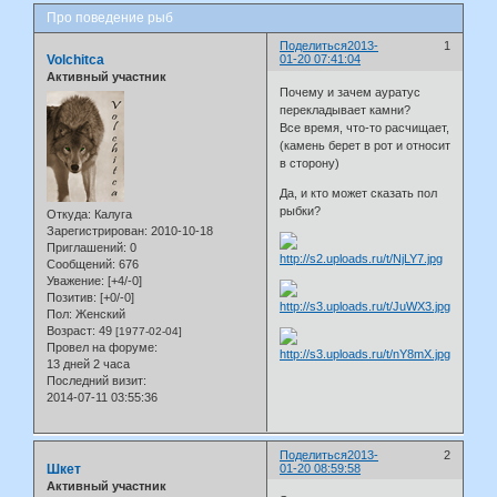
Про поведение рыб
Поделиться
2013-
1
Volchitca
01-20 07:41:04
Активный участник
Почему и зачем ауратус
перекладывает камни?
Все время, что-то расчищает,
(камень берет в рот и относит
в сторону)
Да, и кто может сказать пол
рыбки?
Откуда:
Калуга
Зарегистрирован
: 2010-10-18
Приглашений:
0
Сообщений:
676
Уважение:
[+4/-0]
Позитив:
[+0/-0]
Пол:
Женский
Возраст:
49
[1977-02-04]
Провел на форуме:
13 дней 2 часа
Последний визит:
2014-07-11 03:55:36
Поделиться
2013-
2
Шкет
01-20 08:59:58
Активный участник