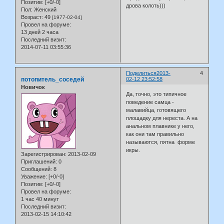
Позитив:
[+0/-0]
дрова колоть)))
Пол:
Женский
Возраст:
49
[1977-02-04]
Провел на форуме:
13 дней 2 часа
Последний визит:
2014-07-11 03:55:36
Поделиться
2013-
4
потопитель_соседей
02-12 23:52:58
Новичок
Да, точно, это типичное
поведение самца -
малавийца, готовящего
площадку для нереста. А на
анальном плавнике у него,
как они там правильно
называются, пятна форме
икры.
Зарегистрирован
: 2013-02-09
Приглашений:
0
Сообщений:
8
Уважение:
[+0/-0]
Позитив:
[+0/-0]
Провел на форуме:
1 час 40 минут
Последний визит:
2013-02-15 14:10:42