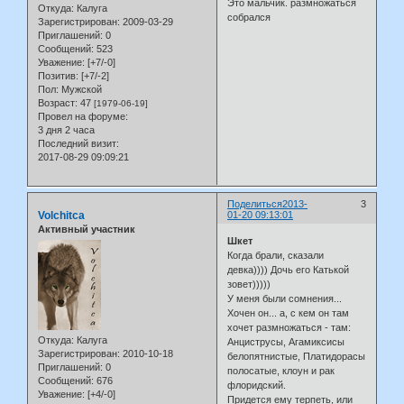
Это мальчик. размножаться
Откуда:
Калуга
собрался
Зарегистрирован
: 2009-03-29
Приглашений:
0
Сообщений:
523
Уважение:
[+7/-0]
Позитив:
[+7/-2]
Пол:
Мужской
Возраст:
47
[1979-06-19]
Провел на форуме:
3 дня 2 часа
Последний визит:
2017-08-29 09:09:21
Поделиться
2013-
3
Volchitca
01-20 09:13:01
Активный участник
Шкет
Когда брали, сказали
девка)))) Дочь его Катькой
зовет)))))
У меня были сомнения...
Хочен он... а, с кем он там
хочет размножаться - там:
Откуда:
Калуга
Анциструсы, Агамиксисы
Зарегистрирован
: 2010-10-18
белопятнистые, Платидорасы
Приглашений:
0
полосатые, клоун и рак
Сообщений:
676
флоридский.
Уважение:
[+4/-0]
Придется ему терпеть, или