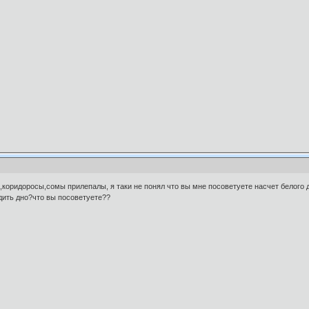
ая,коридоросы,сомы прилепалы, я таки не понял что вы мне посоветуете насчет бело
ить дно?что вы посоветуете??