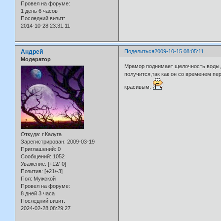
Провел на форуме:
1 день 6 часов
Последний визит:
2014-10-28 23:31:11
Андрей
Поделиться
2009-10-15 08:05:11
Модератор
Мрамор поднимает щелочность воды,п
получится,так как он со временем пе
красивым.
Откуда:
г.Калуга
Зарегистрирован
: 2009-03-19
Приглашений:
0
Сообщений:
1052
Уважение:
[+12/-0]
Позитив:
[+21/-3]
Пол:
Мужской
Провел на форуме:
8 дней 3 часа
Последний визит:
2024-02-28 08:29:27