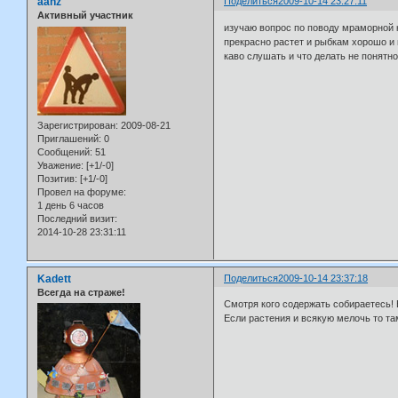
aahz
Поделиться
2009-10-14 23:27:11
Активный участник
изучаю вопрос по поводу мраморной 
прекрасно растет и рыбкам хорошо и 
каво слушать и что делать не понятно.
Зарегистрирован
: 2009-08-21
Приглашений:
0
Сообщений:
51
Уважение:
[+1/-0]
Позитив:
[+1/-0]
Провел на форуме:
1 день 6 часов
Последний визит:
2014-10-28 23:31:11
Kadett
Поделиться
2009-10-14 23:37:18
Всегда на страже!
Смотря кого содержать собираетесь!
Если растения и всякую мелочь то та