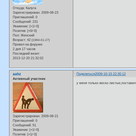
Откуда:
Калуга
Зарегистрирован
: 2009-08-23
Приглашений:
0
Сообщений:
231
Уважение:
[+1/-0]
Позитив:
[+0/-0]
Пол:
Женский
Возраст:
42
[1984-01-27]
Провел на форуме:
2 дня 17 часов
Последний визит:
2013-12-20 21:32:02
aahz
Поделиться
2009-10-15 22:30:12
Активный участник
у меня только жеско листые,поставил 
Зарегистрирован
: 2009-08-21
Приглашений:
0
Сообщений:
51
Уважение:
[+1/-0]
Позитив:
[+1/-0]