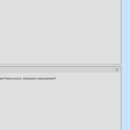
3
го дня?присыпать темными камушками?