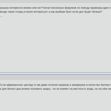
крошки интересно можно или нет?читал несколько форумов по поводу мрамора,один го
везде такие споры,и меня интересует а как рыбкам буит есле дно будет белым?
...
 Если африканских цихлид то им даже полезен мрамор в аквариуме в качестве баллас
м для белого дна можно положить кварц - он не влияет на жесткость воды, но на нём 