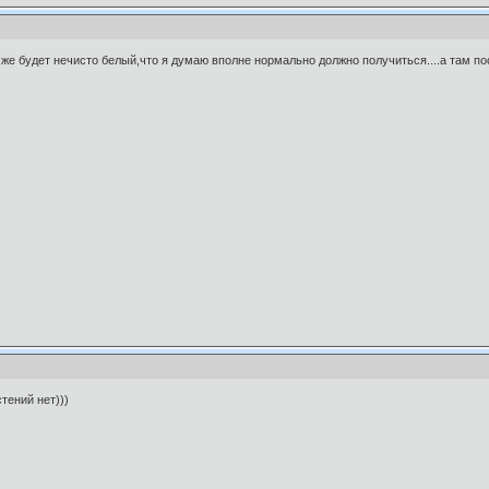
 же будет нечисто белый,что я думаю вполне нормально должно получиться....а там п
тений нет)))