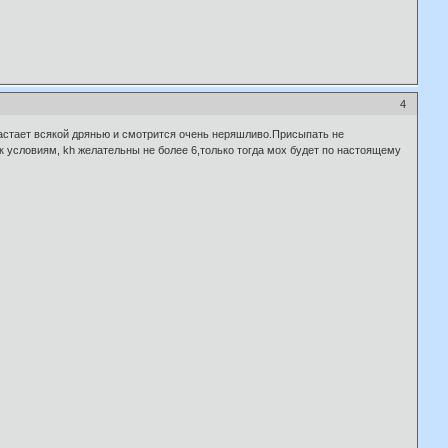
4
астает всякой дрянью и смотрится очень неряшливо.Присыпать не
к условиям, kh желательны не более 6,только тогда мох будет по настоящему