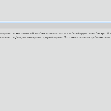
онравится это только зебрам.Самое плохое это,то что белый грунт очень быстро обр
ремешается.Да и для мха мрамор худший вариант.Хотя мхи и не очень требовательны 