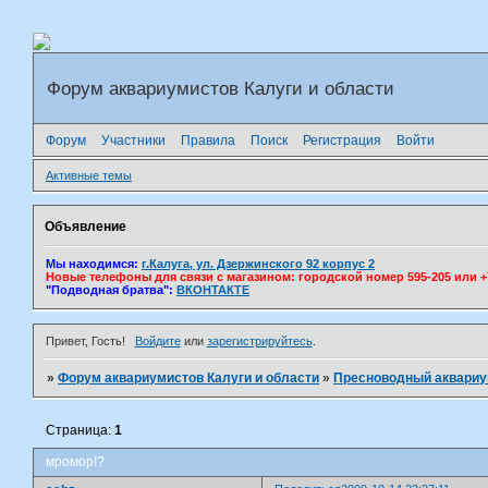
Форум аквариумистов Калуги и области
Форум
Участники
Правила
Поиск
Регистрация
Войти
Активные темы
Объявление
Мы находимся:
г.Калуга, ул. Дзержинского 92 корпус 2
Новые телефоны для связи с магазином: городской номер 595-205 или +7(
"Подводная братва":
ВКОНТАКТЕ
Привет, Гость!
Войдите
или
зарегистрируйтесь
.
»
Форум аквариумистов Калуги и области
»
Пресноводный аквари
Страница:
1
мромор!?