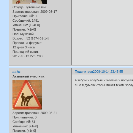
Откуда:
Тутошние мы!
Зарегистрирован
: 2009-03-17
Приглашений:
0
Сообщений:
1491
Уважение:
[+24/-0]
Позитив:
[+1/-0]
Пол:
Мужской
Возраст:
52
[1974-01-14]
Провел на форуме:
12 дней 3 часа
Последний визит:
2017-10-12 22:57:03
aahz
Поделиться
2009-10-14 23:45:55
Активный участник
4 зебры 2 голубые 2 желтые 2 попуг
еще я думаю чтобы может мхом засад
Зарегистрирован
: 2009-08-21
Приглашений:
0
Сообщений:
51
Уважение:
[+1/-0]
Позитив:
[+1/-0]