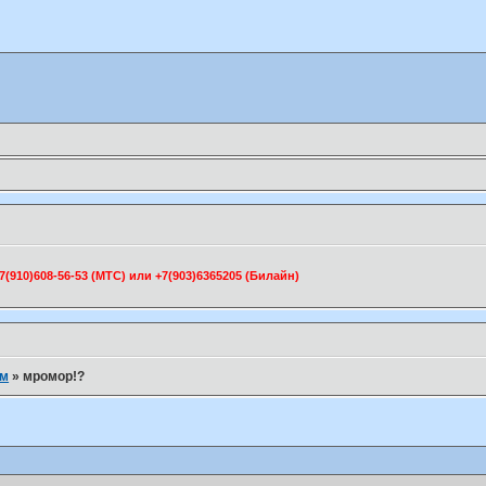
910)608-56-53 (МТС) или +7(903)6365205 (Билайн)
ум
»
мромор!?