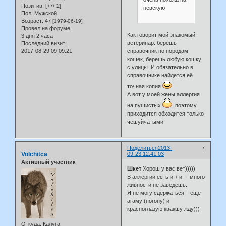
Позитив:
[+7/-2]
невскую
Пол:
Мужской
Возраст:
47
[1979-06-19]
Провел на форуме:
Как говорит мой знакомый
3 дня 2 часа
ветеринар: берешь
Последний визит:
2017-08-29 09:09:21
справочник по породам
кошек, берешь любую кошку
с улицы. И обязательно в
справочнике найдется её
точная копия
А вот у моей жены аллергия
на пушистых
, поэтому
приходится обходится только
чешуйчатыми
Поделиться
2013-
7
Volchitca
09-23 12:41:03
Активный участник
Шкет
Хорош у вас вет)))))
В аллергии есть и + и – много
живности не заведешь.
Я не могу сдержаться – еще
агаму (погону) и
красноглазую квакшу жду)))
Откуда:
Калуга