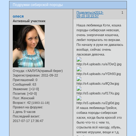
Подружки сибирской породы
Поделиться
2013-
1
олеся
09-20 19:15:57
Активный участник
Наша любимица Кэти, кошка
породы-сибирская невская,
очень энергичная кошечка,
любит попрыгать по верхам.
По началу в руки не давалась
вообще, сейчас очень
ласковая девочка.
Откуда:
г.КАЛУГА(правый берег)
Зарегистрирован
: 2011-09-22
Приглашений:
0
Сообщений:
63
Уважение:
[+1/-0]
Позитив:
[+0/-0]
Пол:
Женский
Возраст:
42
[1983-11-18]
Провел на форуме:
И наша любимица Грейси,
1 день 9 часов
собака породы-сибирская
Последний визит:
хаски, когда была крохой это
2017-07-17 17:36:47
было что-то с чем то,
сгрызыла всё находу, обувь,
мягкие игрушки, вещи и т.д.