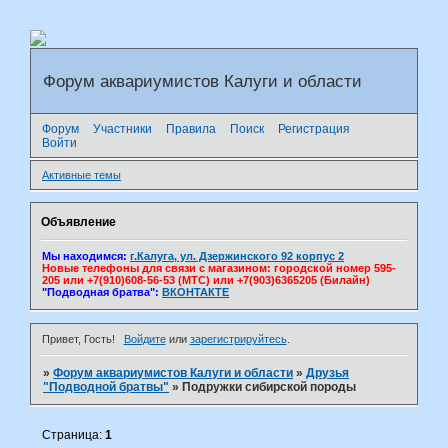
Форум аквариумистов Калуги и области
Форум
Участники
Правила
Поиск
Регистрация
Войти
Активные темы
Объявление
Мы находимся:
г.Калуга, ул. Дзержинского 92 корпус 2
Новые телефоны для связи с магазином: городской номер 595-
205 или +7(910)608-56-53 (МТС) или +7(903)6365205 (Билайн)
"Подводная братва":
ВКОНТАКТЕ
Привет, Гость!
Войдите
или
зарегистрируйтесь
.
»
Форум аквариумистов Калуги и области
»
Друзья
"Подводной братвы"
»
Подружки сибирской породы
Страница:
1