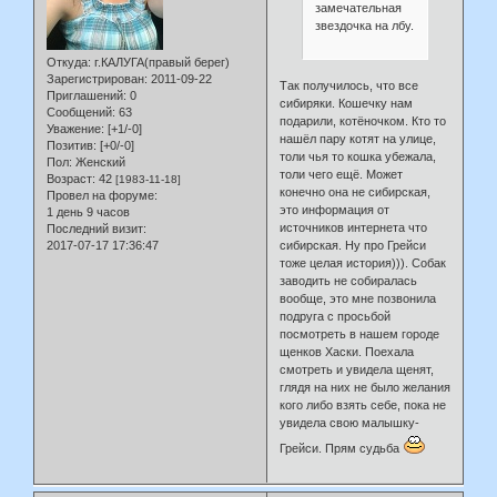
замечательная
звездочка на лбу.
Откуда:
г.КАЛУГА(правый берег)
Зарегистрирован
: 2011-09-22
Так получилось, что все
Приглашений:
0
сибиряки. Кошечку нам
Сообщений:
63
подарили, котёночком. Кто то
Уважение:
[+1/-0]
нашёл пару котят на улице,
Позитив:
[+0/-0]
толи чья то кошка убежала,
Пол:
Женский
толи чего ещё. Может
Возраст:
42
[1983-11-18]
конечно она не сибирская,
Провел на форуме:
это информация от
1 день 9 часов
источников интернета что
Последний визит:
2017-07-17 17:36:47
сибирская. Ну про Грейси
тоже целая история))). Собак
заводить не собиралась
вообще, это мне позвонила
подруга с просьбой
посмотреть в нашем городе
щенков Хаски. Поехала
смотреть и увидела щенят,
глядя на них не было желания
кого либо взять себе, пока не
увидела свою малышку-
Грейси. Прям судьба