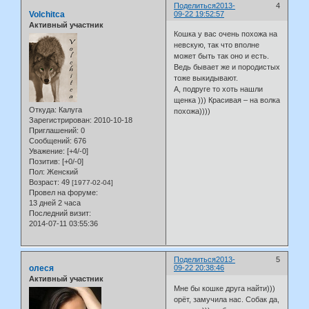
Поделиться
2013-
4
Volchitca
09-22 19:52:57
Активный участник
Кошка у вас очень похожа на
невскую, так что вполне
может быть так оно и есть.
Ведь бывает же и породистых
тоже выкидывают.
А, подруге то хоть нашли
щенка ))) Красивая – на волка
Откуда:
Калуга
похожа))))
Зарегистрирован
: 2010-10-18
Приглашений:
0
Сообщений:
676
Уважение:
[+4/-0]
Позитив:
[+0/-0]
Пол:
Женский
Возраст:
49
[1977-02-04]
Провел на форуме:
13 дней 2 часа
Последний визит:
2014-07-11 03:55:36
Поделиться
2013-
5
олеся
09-22 20:38:46
Активный участник
Мне бы кошке друга найти)))
орёт, замучила нас. Собак да,