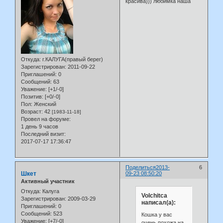
красива))) любимка наша
Откуда:
г.КАЛУГА(правый берег)
Зарегистрирован
: 2011-09-22
Приглашений:
0
Сообщений:
63
Уважение:
[+1/-0]
Позитив:
[+0/-0]
Пол:
Женский
Возраст:
42
[1983-11-18]
Провел на форуме:
1 день 9 часов
Последний визит:
2017-07-17 17:36:47
Поделиться
2013-
6
Шкет
09-23 08:50:20
Активный участник
Откуда:
Калуга
Volchitca
Зарегистрирован
: 2009-03-29
написал(а):
Приглашений:
0
Сообщений:
523
Кошка у вас
Уважение:
[+7/-0]
очень похожа на