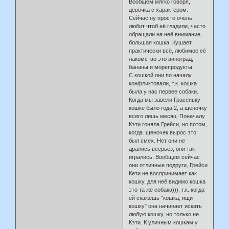
Вообщем мягко говоря,
девочка с характером.
Сейчас ну просто очень
любит чтоб её гладили, часто
обращали на неё внимание,
большая кошка. Кушает
практически всё, любимое её
лакомство это виноград,
бананы и морепродукты.
С кошкой они по началу
конфликтовали, т.к. кошка
была у нас первее собаки.
Когда мы завели Грасеньку
кошке было года 2, а щеночку
всего лишь месяц. Поначалу
Кэти гоняла Грейси, но потом,
когда щеночек вырос это
был смех. Нет они не
дрались всерьёз, они так
игрались. Вообщем сейчас
они отличные подруги, Грейси
Кети не воспринимает как
кошку, для неё видимо кошка
это та же собака))), т.к. когда
ей скажешь "кошка, ищи
кошку" она начинает искать
любую кошку, но только не
Кэти. К уличным кошкам у