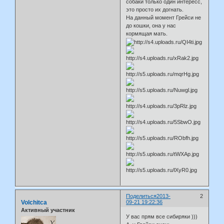
собаки только один интересс,
это просто их догнать.
На данный момент Грейси не
до кошки, она у нас
кормящая мать.
Поделиться
2013-
2
Volchitca
09-21 19:22:36
Активный участник
У вас прям все сибиряки )))