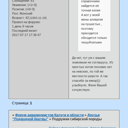
Сообщений:
63
справочнике
Уважение:
[+1/-0]
найдется её
Позитив:
[+0/-0]
точная копия
Пол:
Женский
А вот у моей
Возраст:
42
[1983-11-18]
жены аллергия
Провел на форуме:
на пушистых ,
1 день 9 часов
поэтому
Последний визит:
приходится
2017-07-17 17:36:47
обходится только
чешуйчатыми
Да нет, тут уж с вашим
знакомым не соглашусь. Из
простых котов похожих нет
на невских, по той же
жесткости шерсти. А так
спасибо за юмор)))
улыбнуло. Жене Вашей
сочувствую.
Страница:
1
»
Форум аквариумистов Калуги и области
»
Друзья
"Подводной братвы"
»
Подружки сибирской породы