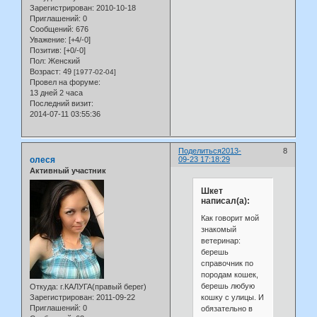
Зарегистрирован
: 2010-10-18
Приглашений:
0
Сообщений:
676
Уважение:
[+4/-0]
Позитив:
[+0/-0]
Пол:
Женский
Возраст:
49
[1977-02-04]
Провел на форуме:
13 дней 2 часа
Последний визит:
2014-07-11 03:55:36
Поделиться
2013-
8
олеся
09-23 17:18:29
Активный участник
Шкет
написал(а):
Как говорит мой
знакомый
ветеринар:
берешь
справочник по
породам кошек,
берешь любую
Откуда:
г.КАЛУГА(правый берег)
кошку с улицы. И
Зарегистрирован
: 2011-09-22
Приглашений:
0
обязательно в