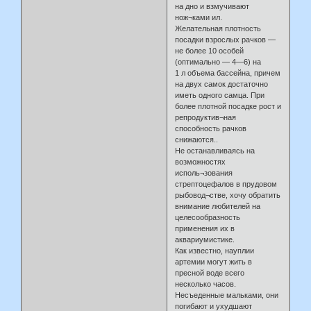
на дно и взмучивают
нож¬ками ил.
Желательная плотность
посадки взрослых рачков —
не более 10 особей
(оптимально — 4—6) на
1 л объема бассейна, причем
на двух самок достаточно
иметь одного самца. При
более плотной посадке рост и
репродуктив¬ная
способность рачков
снижаются..
Не останавливаясь на
возможностях
исполь¬зования
стрептоцефалов в прудовом
рыбовод¬стве, хочу обратить
внимание любителей на
целесообразность
применения их в
аквариумистике.
Как известно, науплии
артемии могут жить в
пресной воде всего
несколько часов.
Несъеденные мальками, они
погибают и ухудшают