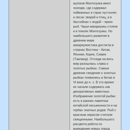
ацтеков Монтезума имел
зоопарк, где содержал
пойманных в горах пустынях
и лесах зверей и птиц, а в
бассейнах с водой – ярких
рыб. Чаши-аквариумы стояли
и в покоях Монтезумы. Но
наибольшего развития в
древнем мире
аквариумистика достигла в
странах Востока – Китае,
Японии, Корее, Сиаме
(Таиланд). Отсюда на весь
мир разошлась слава о
золотых рыбках. Самые
древние сведения о золотых
рыбках появились в Китае в
VI веке до н. э. В это время
их начали содержать как
декоративных животных.
Изображение золотой рыбки
есть в ранних памятках
китайской письменности и на
гербах знатных родов. Рыб с
красным окрасом считали
священными. Наибольшего
расцвета работа по
выведению новых пород