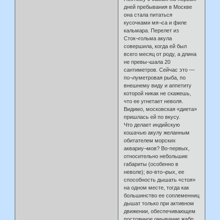
дней пребывания в Москве
она стала питаться
кусочками мя¬са и филе
кальмара. Перелет из
Сток¬гольма акула
совершила, когда ей был
всего месяц от роду, а длина
не превы¬шала 20
сантиметров. Сейчас это —
по¬луметровая рыба, по
внешнему виду и аппетиту
которой никак не скажешь,
что ее угнетает неволя.
Видимо, московская «диета»
пришлась ей по вкусу.
Что делает индийскую
кошачью акулу желанным
обитателем морских
аквариу¬мов? Во-первых,
относительно небольшие
габариты (особенно в
неволе); во-вто¬рых, ее
способность дышать «стоя»
на одном месте, тогда как
большинство ее соплеменниц
дышат только при активном
движении, обеспечивающем
постоянное омывание жабр