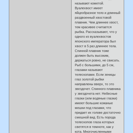
называют кометой.
Вуалехвост имеет
яйцеобразное тело и длинный
раздвоенный хвостовой
плавник. Чем длиннее хвост,
тем красивее считается
рыбка. Рассказывают, что у
одного из вуалехвостов
японского императора был
хвост в 5 раз длиннее тела.
Спинной плавник тоже
должен быть высоким,
держаться ровно, не свисать.
Рыб с большими, до 5 см,
глазами называют
телескопами. Если зеницы
глаз золотой рыбки
направлены вверх, то это
звездочет. Спинного плавника
у звездочета нет. Небесные
глазки (или водяные глазки)
имеют большие кожаные
мешки под глазами, что
придает их голове достаточно
смешной вид. Есть порода
телескопов глаза которых
светятся в темноте, как у
кота. Многочисленными