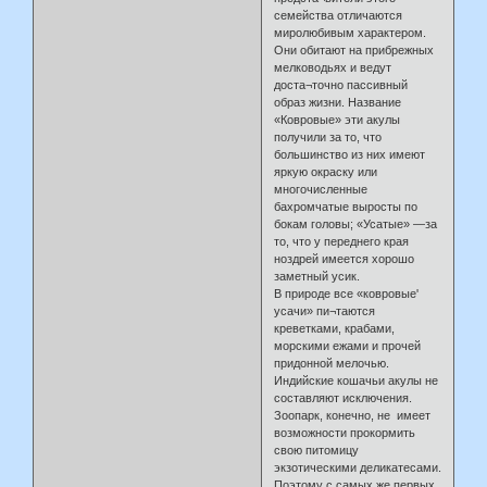
семейства отличаются
миролюбивым характером.
Они обитают на прибрежных
мелководьях и ведут
доста¬точно пассивный
образ жизни. Название
«Ковровые» эти акулы
получили за то, что
большинство из них имеют
яркую окраску или
многочисленные
бахромчатые выросты по
бокам головы; «Усатые» —за
то, что у переднего края
ноздрей имеется хорошо
заметный усик.
В природе все «ковровые'
усачи» пи¬таются
креветками, крабами,
морскими ежами и прочей
придонной мелочью.
Индийские кошачьи акулы не
составляют исключения.
Зоопарк, конечно, не имеет
возможности прокормить
свою питомицу
экзотическими деликатесами.
Поэтому с самых же первых