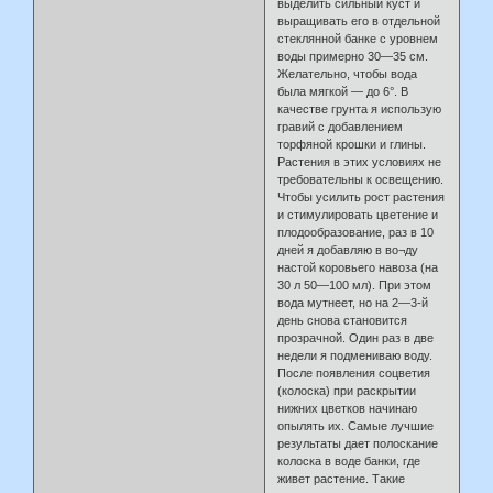
выделить сильный куст и
выращивать его в отдельной
стеклянной банке с уровнем
воды примерно 30—35 см.
Желательно, чтобы вода
была мягкой — до 6°. В
качестве грунта я использую
гравий с добавлением
торфяной крошки и глины.
Растения в этих условиях не
требовательны к освещению.
Чтобы усилить рост растения
и стимулировать цветение и
плодообразование, раз в 10
дней я добавляю в во¬ду
настой коровьего навоза (на
30 л 50—100 мл). При этом
вода мутнеет, но на 2—3-й
день снова становится
прозрачной. Один раз в две
недели я подмениваю воду.
После появления соцветия
(колоска) при раскрытии
нижних цветков начинаю
опылять их. Самые лучшие
результаты дает полоскание
колоска в воде банки, где
живет растение. Такие