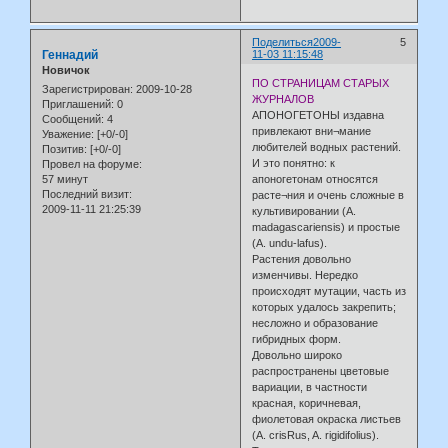
Поделиться
2009-
5
Геннадий
11-03 11:15:48
Новичок
ПО СТРАНИЦАМ СТАРЫХ
Зарегистрирован
: 2009-10-28
ЖУРНАЛОВ
Приглашений:
0
АПОНОГЕТОНЫ издавна
Сообщений:
4
привлекают вни¬мание
Уважение:
[+0/-0]
любителей водных растений.
Позитив:
[+0/-0]
И это понятно: к
Провел на форуме:
57 минут
апоногетонам относятся
Последний визит:
расте¬ния и очень сложные в
2009-11-11 21:25:39
культивировании (A.
madagascariensis) и простые
(A. undu-lafus).
Растения довольно
изменчивы. Нередко
происходят мутации, часть из
которых удалось закрепить;
несложно и образование
гибридных форм.
Довольно широко
распространены цветовые
вариации, в частности
красная, коричневая,
фиолетовая окраска листьев
(A. crisRus, A. rigidifolius).