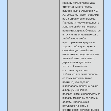
границу только через два
столетия. Много пород,
выведенных в Японии в XIX-
XX веках, остаются редкими
из-за ограничения вывоза.
Приобретя новую внешность
золотые рыбки не потеряли
привычек карася. Они роются
в грунте, не отказываются от
любой пищи, любя
просторные аквариумы и
хорошо себя чувствуют в
свежей воде. Китайские
императоры содержали свои
живые богатства в вазах,
украшенных цветками
лотоса. А китайские
крестьяне для своих
любимцев плели из рисовой
соломы корзинки такие
плотные, что вода не
выливалась. Конечно, такие
аквариумы были не
прозрачными, и наблюдать за
рыбами можно было только
сверху. Европейские
натуралисты, кроме
экзотических золотых рыбок,