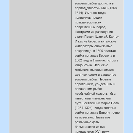
золотой рыбки достигла в
период династии Мин (1368-
1644). Именно тогда
появились предки
практически всех
современных пород.
Центрами их разведения
стали Пекин, Шанхай, Кантон.
И как не берегли китайские
императоры свои живые
сокровища, в 1500 золотая
рыбка попала в Корею, а в
1502 году в Японию, потом в
Индонезию. Японские
любители вывели немало
цветных форм и вариантов
золотой рыбки. Первым
европейцем, увидевшим и
описавшим рыбок
необычайной красоты, был
известный итальянский
путешественник Марко Поло
(1254-1324). Когда золотые
рыбки попали в Европу точно
не известно. Называют
различные даты,
большинство из них
принадлежат XVII веку.