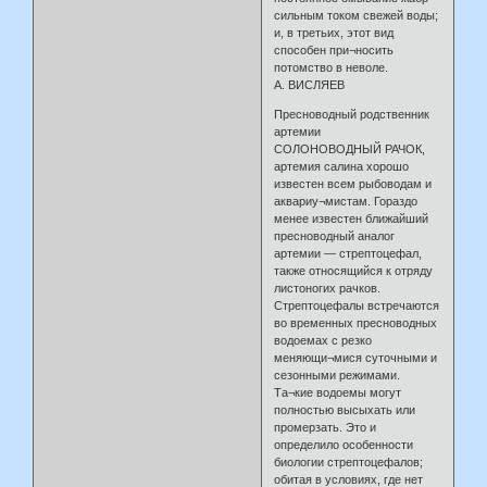
сильным током свежей воды;
и, в третьих, этот вид
способен при¬носить
потомство в неволе.
А. ВИСЛЯЕВ
Пресноводный родственник
артемии
СОЛОНОВОДНЫЙ РАЧОК,
артемия салина хорошо
известен всем рыбоводам и
аквариу¬мистам. Гораздо
менее известен ближайший
пресноводный аналог
артемии — стрептоцефал,
также относящийся к отряду
листоногих рачков.
Стрептоцефалы встречаются
во временных пресноводных
водоемах с резко
меняющи¬мися суточными и
сезонными режимами.
Та¬кие водоемы могут
полностью высыхать или
промерзать. Это и
определило особенности
биологии стрептоцефалов;
обитая в условиях, где нет