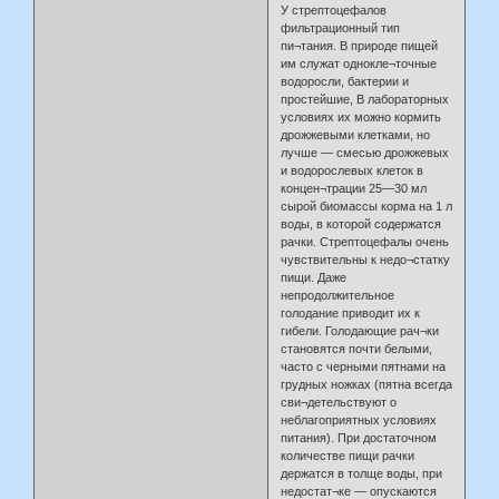
У стрептоцефалов
фильтрационный тип
пи¬тания. В природе пищей
им служат однокле¬точные
водоросли, бактерии и
простейшие, В лабораторных
условиях их можно кормить
дрожжевыми клетками, но
лучше — смесью дрожжевых
и водорослевых клеток в
концен¬трации 25—30 мл
сырой биомассы корма на 1 л
воды, в которой содержатся
рачки. Стрептоцефалы очень
чувствительны к недо¬статку
пищи. Даже
непродолжительное
голодание приводит их к
гибели. Голодающие рач¬ки
становятся почти белыми,
часто с черными пятнами на
грудных ножках (пятна всегда
сви¬детельствуют о
неблагоприятных условиях
питания). При достаточном
количестве пищи рачки
держатся в толще воды, при
недостат¬ке — опускаются