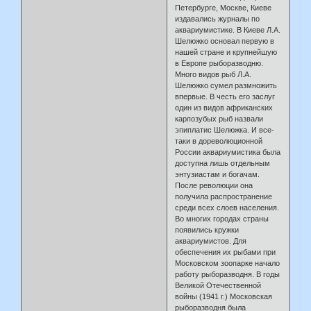
Петербурге, Москве, Киеве
издавались журналы по
аквариумистике. В Киеве Л.А.
Шелюжко основал первую в
нашей стране и крупнейшую
в Европе рыборазводню.
Много видов рыб Л.А.
Шелюжко сумел размножить
впервые. В честь его заслуг
один из видов африканских
карпозубых рыб назвали
эпиплатис Шелюжка. И все-
таки в дореволюционной
России аквариумистика была
доступна лишь отдельным
энтузиастам и богачам.
После революции она
получила распространение
среди всех слоев населения.
Во многих городах страны
появились кружки
аквариумистов. Для
обеспечения их рыбами при
Московском зоопарке начало
работу рыборазводня. В годы
Великой Отечественной
войны (1941 г.) Московская
рыборазводня была