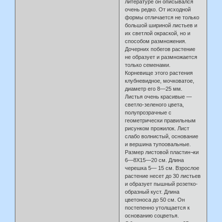
литературе он описывался
очень редко. От исходной
формы отличается не только
большой шириной листьев и
их светлой окраской, но и
способом размножения.
Дочерних побегов растение
не образует и размножается
только семенами.
Корневище этого растения
клубневидное, мочковатое,
диаметр его 8—25 мм.
Листья очень красивые —
светло-зеленого цвета,
полупрозрачные с
геометрически правильным
рисунком прожилок. Лист
слабо волнистый, основание
и вершина тупоовальные.
Размер листовой пластин¬ки
6—8X15—20 см. Длина
черешка 5— 15 см. Взрослое
растение несет до 30 листьев
и образует пышный розетко-
образный куст. Длина
цветоноса до 50 см. Он
постепенно утолщается к
основанию соцветья.