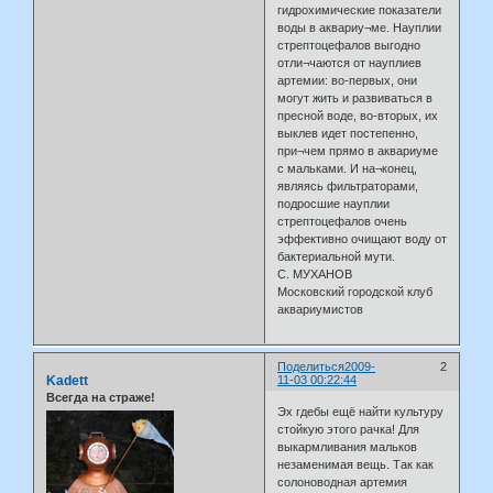
гидрохимические показатели
воды в аквариу¬ме. Науплии
стрептоцефалов выгодно
отли¬чаются от науплиев
артемии: во-первых, они
могут жить и развиваться в
пресной воде, во-вторых, их
выклев идет постепенно,
при¬чем прямо в аквариуме
с мальками. И на¬конец,
являясь фильтраторами,
подросшие науплии
стрептоцефалов очень
эффективно очищают воду от
бактериальной мути.
С. МУХАНОВ
Московский городской клуб
аквариумистов
Поделиться
2009-
2
Kadett
11-03 00:22:44
Всегда на страже!
Эх гдебы ещё найти культуру
стойкую этого рачка! Для
выкармливания мальков
незаменимая вещь. Так как
солоноводная артемия