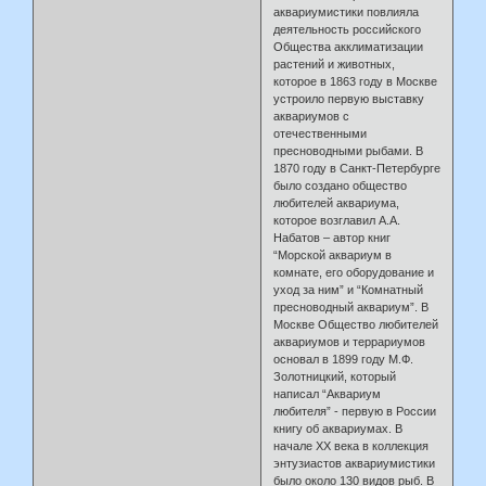
аквариумистики повлияла
деятельность российского
Общества акклиматизации
растений и животных,
которое в 1863 году в Москве
устроило первую выставку
аквариумов с
отечественными
пресноводными рыбами. В
1870 году в Санкт-Петербурге
было создано общество
любителей аквариума,
которое возглавил А.А.
Набатов – автор книг
“Морской аквариум в
комнате, его оборудование и
уход за ним” и “Комнатный
пресноводный аквариум”. В
Москве Общество любителей
аквариумов и террариумов
основал в 1899 году М.Ф.
Золотницкий, который
написал “Аквариум
любителя” - первую в России
книгу об аквариумах. В
начале ХХ века в коллекция
энтузиастов аквариумистики
было около 130 видов рыб. В