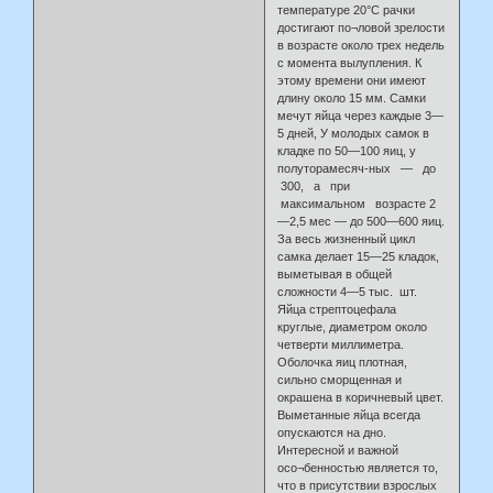
температуре 20°С рачки
достигают по¬ловой зрелости
в возрасте около трех недель
с момента вылупления. К
этому времени они имеют
длину около 15 мм. Самки
мечут яйца через каждые 3—
5 дней, У молодых самок в
кладке по 50—100 яиц, у
полуторамесяч-ных — до
300, а при
максимальном возрасте 2
—2,5 мес — до 500—600 яиц.
За весь жизненный цикл
самка делает 15—25 кладок,
выметывая в общей
сложности 4—5 тыс. шт.
Яйца стрептоцефала
круглые, диаметром около
четверти миллиметра.
Оболочка яиц плотная,
сильно сморщенная и
окрашена в коричневый цвет.
Выметанные яйца всегда
опускаются на дно.
Интересной и важной
осо¬бенностью является то,
что в присутствии взрослых