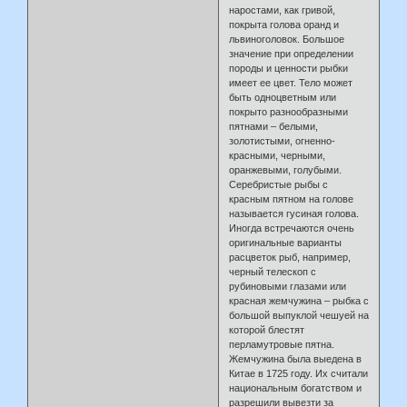
наростами, как гривой,
покрыта голова оранд и
львиноголовок. Большое
значение при определении
породы и ценности рыбки
имеет ее цвет. Тело может
быть одноцветным или
покрыто разнообразными
пятнами – белыми,
золотистыми, огненно-
красными, черными,
оранжевыми, голубыми.
Серебристые рыбы с
красным пятном на голове
называется гусиная голова.
Иногда встречаются очень
оригинальные варианты
расцветок рыб, например,
черный телескоп с
рубиновыми глазами или
красная жемчужина – рыбка с
большой выпуклой чешуей на
которой блестят
перламутровые пятна.
Жемчужина была выедена в
Китае в 1725 году. Их считали
национальным богатством и
разрешили вывезти за