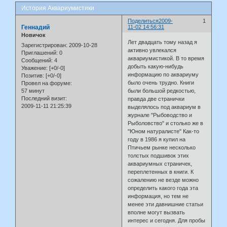
История Аквариумистики
Поделиться
2009-
1
Геннадий
11-02 14:56:31
Новичок
Лет двадцать тому назад я
Зарегистрирован
: 2009-10-28
активно увлекался
Приглашений:
0
аквариумистикой. В то время
Сообщений:
4
добыть какую-нибудь
Уважение:
[+0/-0]
информацию по аквариуму
Позитив:
[+0/-0]
было очень трудно. Книги
Провел на форуме:
57 минут
были большой редкостью,
Последний визит:
правда две странички
2009-11-11 21:25:39
выделялось под аквариум в
журнале "Рыбоводство и
Рыболовство" и столько же в
"Юном натуралисте" Как-то
году в 1986 я купил на
Птичьем рынке несколько
толстых подшивок этих
аквариумных страничек,
переплетенных в книги. К
сожалению не везде можно
определить какого года эта
информация, но тем не
менее эти давнишние статьи
вполне могут вызвать
интерес и сегодня. Для пробы