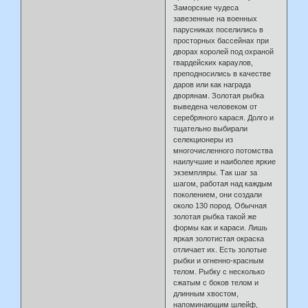
Заморские чудеса
завезенные на военных
парусниках поселились в
просторных бассейнах при
дворах королей под охраной
гвардейских караулов,
преподносились в качестве
даров или как награда
дворянам. Золотая рыбка
выведена человеком от
серебряного карася. Долго и
тщательно выбирали
селекционеры из
многочисленного потомства
наилучшие и наиболее яркие
экземпляры. Так шаг за
шагом, работая над каждым
поколением, они создали
около 130 пород. Обычная
золотая рыбка такой же
формы как и караси. Лишь
яркая золотистая окраска
отличает их. Есть золотые
рыбки и огненно-красным
телом. Рыбку с несколько
сжатым с боков телом и
длинным хвостом,
напоминающим шлейф,