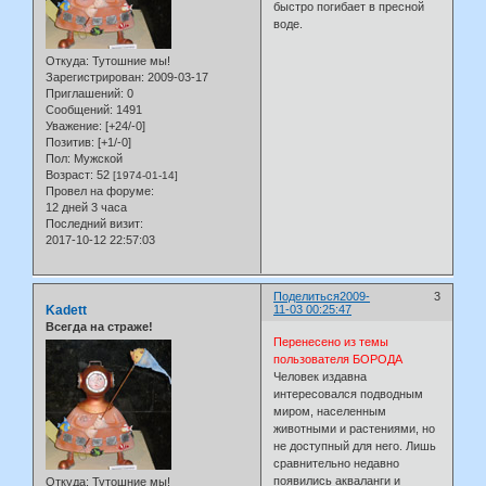
быстро погибает в пресной
воде.
Откуда:
Тутошние мы!
Зарегистрирован
: 2009-03-17
Приглашений:
0
Сообщений:
1491
Уважение:
[+24/-0]
Позитив:
[+1/-0]
Пол:
Мужской
Возраст:
52
[1974-01-14]
Провел на форуме:
12 дней 3 часа
Последний визит:
2017-10-12 22:57:03
Поделиться
2009-
3
Kadett
11-03 00:25:47
Всегда на страже!
Перенесено из темы
пользователя БОРОДА
Человек издавна
интересовался подводным
миром, населенным
животными и растениями, но
не доступный для него. Лишь
сравнительно недавно
появились акваланги и
Откуда:
Тутошние мы!