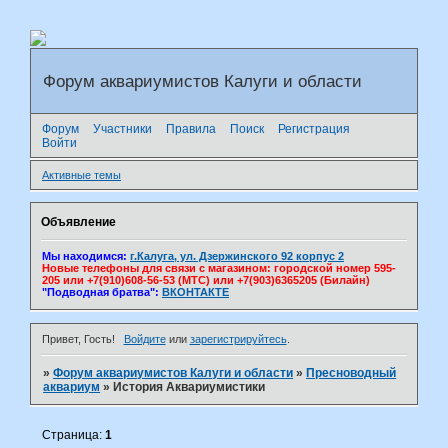
Форум аквариумистов Калуги и области
Форум
Участники
Правила
Поиск
Регистрация
Войти
Активные темы
Объявление
Мы находимся:
г.Калуга, ул. Дзержинского 92 корпус 2
Новые телефоны для связи с магазином: городской номер 595-
205 или +7(910)608-56-53 (МТС) или +7(903)6365205 (Билайн)
"Подводная братва":
ВКОНТАКТЕ
Привет, Гость!
Войдите
или
зарегистрируйтесь
.
»
Форум аквариумистов Калуги и области
»
Пресноводный
аквариум
»
История Аквариумистики
Страница:
1