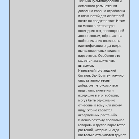
Техника культивирования и
семенного размножения
довольно хорошо отработана
и сложностей для любителей
почти не представляет. И тем
не менее в литературе
последних лет, посвященной
апоногетонам, обращает на
себя внимание сложность
идентификации ряда видов,
выявление новых видов и
варьететов. Особенно это
касается аквариумных
штаммов.
Известный голландский
ботаник Ван Бругген, научно
описав апоногетоны,
добавляет, что «хотя все
виды, описанные им и
входящие в его гербарий,
могут быть однозначно
отнесены к тому или иному
виду, это не касается
аквариумных растений».
Именно поэтому правильнее
говорить о группе варьететов
растений, которые иногда
настолько отличаются друг от