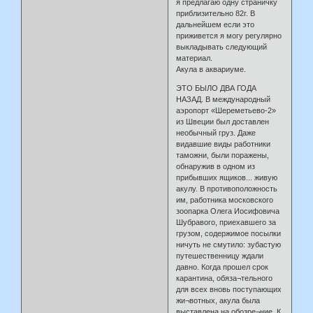
я предлагаю одну страничку
приблизительно 82г. В
дальнейшем если это
приживется я могу регулярно
выкладывать следующий
материал.
Акула в аквариуме.
ЭТО БЫЛО ДВА ГОДА
НАЗАД. В международный
аэропорт «Шереметьево-2»
из Швеции был доставлен
необычный груз. Даже
видавшие виды работники
таможни, были поражены,
обнаружив в одном из
прибывших ящиков... живую
акулу. В противоположность
им, работника московского
зоопарка Олега Иосифовича
Шубравого, приехавшего за
грузом, содержимое посылки
ничуть не смутило: зубастую
путешественницу ждали
давно. Когда прошел срок
карантина, обяза¬тельного
для всех вновь поступающих
жи¬вотных, акула была
выставлена на обозре¬ние. К