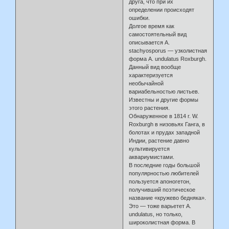
друга, что при их
определении происходят
ошибки.
Долгое время как
самостоятельный вид
описывается A.
stachyosporus — узколистная
форма A. undulatus Roxburgh.
Данный вид вообще
характеризуется
необычайной
вариабельностью листьев.
Известны и другие формы
этого растения.
Обнаруженное в 1814 г. W.
Roxburgh в низовьях Ганга, в
болотах и прудах западной
Индии, растение давно
культивируется
аквариумистами.
В последние годы большой
популярностью любителей
пользуется апоногетон,
получивший поэтическое
название «кружево бедняка».
Это — тоже варьетет A.
undulatus, но только,
широколистная форма. В