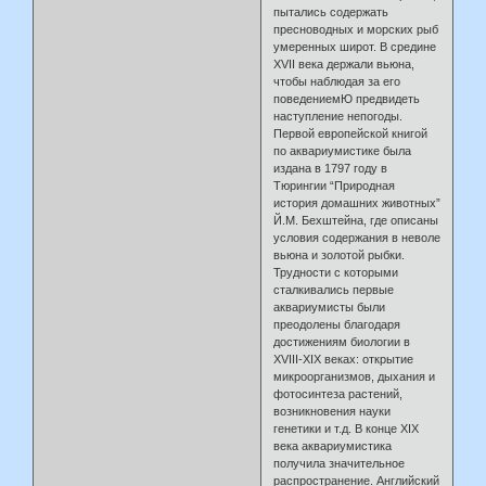
пытались содержать
пресноводных и морских рыб
умеренных широт. В средине
XVII века держали вьюна,
чтобы наблюдая за его
поведениемЮ предвидеть
наступление непогоды.
Первой европейской книгой
по аквариумистике была
издана в 1797 году в
Тюрингии “Природная
история домашних животных”
Й.М. Бехштейна, где описаны
условия содержания в неволе
вьюна и золотой рыбки.
Трудности с которыми
сталкивались первые
аквариумисты были
преодолены благодаря
достижениям биологии в
XVIII-XIX веках: открытие
микроорганизмов, дыхания и
фотосинтеза растений,
возникновения науки
генетики и т.д. В конце XIX
века аквариумистика
получила значительное
распространение. Английский