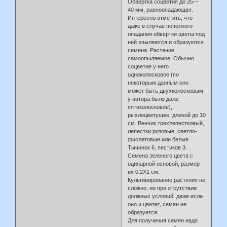
Обвертка соцветия до 25—
40 мм, равноопадающвя.
Интересно отметить, что
даже в случае неполного
опадания обвертки цветы под
ней опыляются и образуются
семена. Растение
самоопыляемое. Обычно
соцветие у него
одноколосковое (по
некоторым данным оно
может быть двухколосковым,
у автора было даже
пятиколосковое),
рыхлоцветущее, длиной до 10
см. Венчик трехлепестковый,
лепестки розовые, светло-
фиолетовые или белые.
Тычинок 6, пестиков 3.
Семена зеленого цвета с
одинарной основой, размер
их 0,2X1 см.
Культивирование растения не
сложно, но при отсутствии
должных условий, даже если
оно и цветет, семян не
образуется.
Для получения семян надо