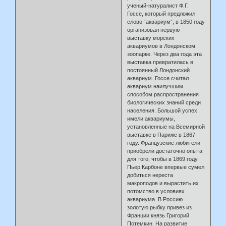
ученый-натуралист Ф.Г.
Госсе, который предложил
слово “аквариум”, в 1850 году
организовал первую
выставку морских
аквариумов в Лондонском
зоопарке. Через два года эта
выставка превратилась в
постоянный Лондонский
аквариум. Госсе считал
аквариум наилучшим
способом распространения
биологических знаний среди
населения. Большой успех
имели аквариумы,
установленные на Всемирной
выставке в Париже в 1867
году. Французские любители
приобрели достаточно опыта
для того, чтобы в 1869 году
Пьер Карбоне впервые сумел
добиться нереста
макроподов и вырастить их
потомство в условиях
аквариума. В Россию
золотую рыбку привез из
Франции князь Григорий
Потемкин. На развитие