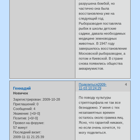
разрушена бомбой, но
частично она была
восстановлена уже на
следующий год.
Рыборазводня поставляла
рыбок в школы детские
садики, давала необходимых
медицине земноводных
животных. В 1947 году
завершилось восстановление
Московской рыборазводни, а
потом и Киевской. В стране
снова появились общества
аквариумистов.
Поделиться
2009-
4
Геннадий
11-03 10:24:29
Новичок
По поводу культуры
Зарегистрирован
: 2009-10-28
стрептоцефала не так все
Приглашений:
0
безнадежно. У меня с тех
Сообщений:
4
незапамятных времен
Уважение:
[+0/-0]
осталось около грамма яиц.
Позитив:
[+0/-0]
Ясно, что гарантий никаких,
Провел на форуме:
57 минут
но если очень хочется, то
Последний визит:
могу поделиться.
2009-11-11 21:25:39