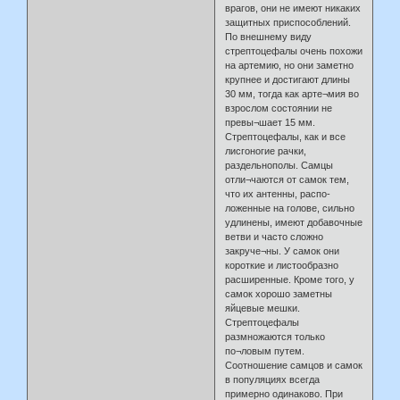
врагов, они не имеют никаких
защитных приспособлений.
По внешнему виду
стрептоцефалы очень похожи
на артемию, но они заметно
крупнее и достигают длины
30 мм, тогда как арте¬мия во
взрослом состоянии не
превы¬шает 15 мм.
Стрептоцефалы, как и все
лисгоногие рачки,
раздельнополы. Самцы
отли¬чаются от самок тем,
что их антенны, распо-
ложенные на голове, сильно
удлинены, имеют добавочные
ветви и часто сложно
закруче¬ны. У самок они
короткие и листообразно
расширенные. Кроме того, у
самок хорошо заметны
яйцевые мешки.
Стрептоцефалы
размножаются только
по¬ловым путем.
Соотношение самцов и самок
в популяциях всегда
примерно одинаково. При