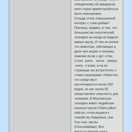
отведенному ей аквариуму
неко¬торое время пробиться
было невозможно.
Откуда столь повышенный
интерес к этим рыбам?
Причина, видимо, в том, что
большинство посетителей
зоопарка ни¬когда не видели
живую акулу, И тем не менее
это животное, обитающее в
дале¬ких морях и океанах,
знакомо всем с дет¬ства.
Стоит взять почти любую
книгу о море, и на ее
страницах вы встретитесь с
этими хищницами. Известно,
что среди акул
насчитывается около 250
видов, из них около 50
представляют опасность для
человека. В Московском
зоопарке живет индийская
кошачья акула Chiloscyllium
indicum, относящаяся к
семейству Ковровые, или
Уса¬тые, акулы
(Orectolobidae); Все
предста¬вители этого