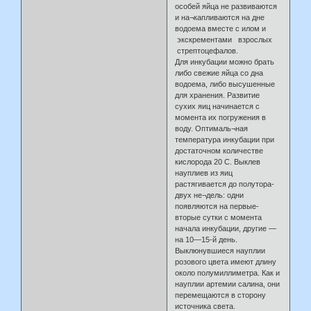
особей яйца не развиваются
и на¬капливаются на дне
водоема вместе с илом и
экскрементами взрослых
стрептоцефалов.
Для инкубации можно брать
либо свежие яйца со дна
водоема, либо высушенные
для хранения. Развитие
сухих яиц начинается с
момента их погружения в
воду. Оптималь¬ная
температура инкубации при
достаточном количестве
кислорода 20 С. Выклев
науплиев из яиц
растягивается до полутора-
двух не¬дель: одни
появляются на первые-
вторые сутки с момента
начала инкубации, другие —
на 10—15-й день.
Выклюнувшиеся науплии
розового цвета имеют длину
около полумиллиметра. Как и
науплии артемии салина, они
перемещаются в сторону
источника света.