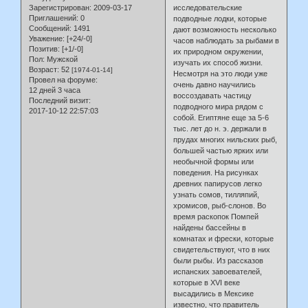
исследовательские
Зарегистрирован
: 2009-03-17
Приглашений:
0
подводные лодки, которые
Сообщений:
1491
дают возможность несколько
Уважение:
[+24/-0]
часов наблюдать за рыбами в
Позитив:
[+1/-0]
их природном окружении,
Пол:
Мужской
изучать их способ жизни.
Возраст:
52
[1974-01-14]
Несмотря на это люди уже
Провел на форуме:
очень давно научились
12 дней 3 часа
воссоздавать частицу
Последний визит:
подводного мира рядом с
2017-10-12 22:57:03
собой. Египтяне еще за 5-6
тыс. лет до н. э. держали в
прудах многих нильских рыб,
большей частью ярких или
необычной формы или
поведения. На рисунках
древних папирусов легко
узнать сомов, тилляпий,
хромисов, рыб-слонов. Во
время раскопок Помпей
найдены бассейны в
комнатах и фрески, которые
свидетельствуют, что в них
были рыбы. Из рассказов
испанских завоевателей,
которые в XVI веке
высадились в Мексике
известно, что правитель