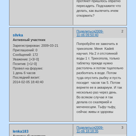
протянет-пришлось обратно
пересадить. Подскажите что
делать, как вылечить ичем
откормить?
Поделиться
2009-
2
slivka
11-06 09:50:40
Активный участник
Попробуйте ее замочить в
Зарегистрирован
: 2009-03-21
трихополе. Меня Kadett
Приглашений:
0
научил. На 2 л отстоянной
Сообщений:
172
воды 1 т. Трихопола, только
Уважение:
[+3/-0]
таблетку прежде нужно
Позитив:
[+1/-0]
растолочь и потом тщательно
Провел на форуме:
1 день 6 часов
разболтать в воде. Потом
Последний визит:
туда опустить рыбку и пусть
2014-02-05 18:40:40
посидит часов так 5. Потом
вернете ее в аквариум. И так
несколько раз через день.
Во всяком случае я так
делала со скалярией и
меченосцем. Тьфу-тьфу,
сейчас живы и здоровы
Поделиться
2009-
3
lenka183
11-06 18:18:35