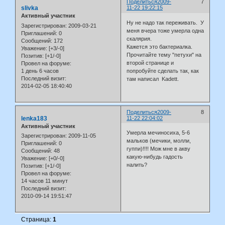
Поделиться
2009-
7
slivka
11-22 19:22:15
Активный участник
Ну не надо так переживать. У
Зарегистрирован
: 2009-03-21
меня вчера тоже умерла одна
Приглашений:
0
скалярия.
Сообщений:
172
Кажется это бактериалка.
Уважение:
[+3/-0]
Прочитайте тему "петухи" на
Позитив:
[+1/-0]
второй странице и
Провел на форуме:
1 день 6 часов
попробуйте сделать так, как
Последний визит:
там написал Kadett.
2014-02-05 18:40:40
Поделиться
2009-
8
lenka183
11-22 22:04:02
Активный участник
Умерла мечиносиха, 5-6
Зарегистрирован
: 2009-11-05
мальков (мечики, молли,
Приглашений:
0
гуппи)!!!! Мож мне в акву
Сообщений:
48
какую-нибудь гадость
Уважение:
[+0/-0]
налить?
Позитив:
[+1/-0]
Провел на форуме:
14 часов 11 минут
Последний визит:
2010-09-14 19:51:47
Страница:
1