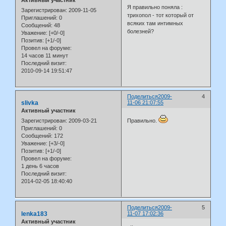
Активный участник
Я правильно поняла :
Зарегистрирован
: 2009-11-05
трихопол - тот который от
Приглашений:
0
всяких там интимных
Сообщений:
48
болезней?
Уважение:
[+0/-0]
Позитив:
[+1/-0]
Провел на форуме:
14 часов 11 минут
Последний визит:
2010-09-14 19:51:47
Поделиться
2009-
4
slivka
11-06 21:07:55
Активный участник
Зарегистрирован
: 2009-03-21
Правильно.
Приглашений:
0
Сообщений:
172
Уважение:
[+3/-0]
Позитив:
[+1/-0]
Провел на форуме:
1 день 6 часов
Последний визит:
2014-02-05 18:40:40
Поделиться
2009-
5
lenka183
11-07 17:02:36
Активный участник