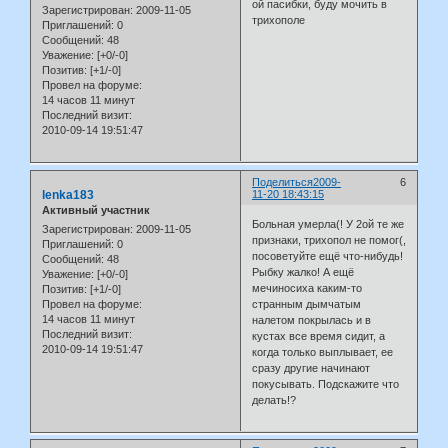
ой пасибки, буду мочить в
Зарегистрирован
: 2009-11-05
трихополе
Приглашений:
0
Сообщений:
48
Уважение:
[+0/-0]
Позитив:
[+1/-0]
Провел на форуме:
14 часов 11 минут
Последний визит:
2010-09-14 19:51:47
Поделиться
2009-
6
lenka183
11-20 18:43:15
Активный участник
Больная умерла(! У 2ой те же
Зарегистрирован
: 2009-11-05
признаки, трихопол не помог(,
Приглашений:
0
посоветуйте ещё что-нибудь!
Сообщений:
48
Рыбку жалко! А ещё
Уважение:
[+0/-0]
мечиносиха каким-то
Позитив:
[+1/-0]
странным дымчатым
Провел на форуме:
14 часов 11 минут
налетом покрылась и в
Последний визит:
кустах все время сидит, а
2010-09-14 19:51:47
когда только выплывает, ее
сразу другие начинают
покусывать. Подскажите что
делать!?