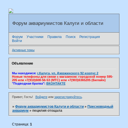
Форум аквариумистов Калуги и области
Форум
Участники
Правила
Поиск
Регистрация
Войти
Активные темы
Объявление
Мы находимся:
г.Калуга, ул. Дзержинского 92 корпус 2
Новые телефоны для связи с магазином: городской номер 595-
205 или +7(910)608-56-53 (МТС) или +7(903)6365205 (Билайн)
"Подводная братва":
ВКОНТАКТЕ
Привет, Гость!
Войдите
или
зарегистрируйтесь
.
»
Форум аквариумистов Калуги и области
»
Пресноводный
аквариум
»
пецилия отощала
Страница:
1