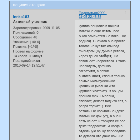
пецилия отощала
Поделиться
2009-
1
lenka183
11-05 22:48:38
Активный участник
купила пецилию в вашем
Зарегистрирован
: 2009-11-05
магазине еще летом, все
Приглашений:
0
было замечательно пока... не
Сообщений:
48
родила(. Сначала она просто
Уважение:
[+0/-0]
таилась в кустах или под
Позитив:
[+1/-0]
фильтром (ну думаю устала,
Провел на форуме:
14 часов 11 минут
через денек отойдет), но
Последний визит:
потом есть перестала. Стала
2010-09-14 19:51:47
наблюдать, дафнию
заглотит!!!, а потом
выплевывает, хлопья только
самые милипусенькие
крошечки (мальки и то
крупнее хватают). В общем
прошло max 2 месяца,
плавает, делает вид что ест, а
ребра торчат:-(. Все
остальные нормально (даже
мальки не дохнут), а она и
есть не ест, и торкуют ее все
даже "подростки". А когда в
отдельную банку пересодила
то думала что даже ночь не